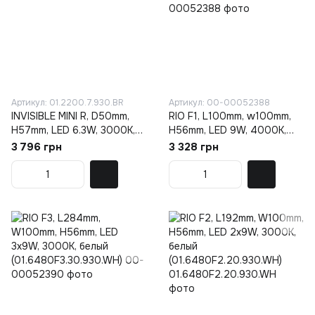
Артикул: 01.2200.7.930.BR
Артикул: 00-00052388
INVISIBLE MINI R, D50mm,
RIO F1, L100mm, w100mm,
H57mm, LED 6.3W, 3000K,
H56mm, LED 9W, 4000К,
латунь (01.2200.7.930.BR)
белый
3 796 грн
3 328 грн
(01.6480F1.10.940.WH)