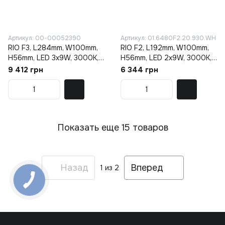
Артикул: 00-00052390
Артикул: 01.6480F2.20.930.WH
RIO F3, L284mm, W100mm,
RIO F2, L192mm, W100mm,
H56mm, LED 3х9W, 3000К,
H56mm, LED 2x9W, 3000К,
белый
белый
9 412 грн
6 344 грн
(01.6480F3.30.930.WH)
(01.6480F2.20.930.WH)
Показать еще 15 товаров
Назад
Вперед
1
из 2