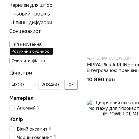
Карнизи для штор
Тіньовий профіль
Щілинні дифузори
Сонцезахист
Тип керування:
Розумний будинок
Артикул: MRIYA.PLUS.B.BK
Очистити фільтр
MRIYA Plus AIRLINE— е
інтегрованою трекшин
Ціна, грн
10 990 грн
Від Ціна, грн
До Ціна, грн
ОК
Матеріал
9
Алюміній
Колір
6
Білий оксамит
5
Чорний оксамит