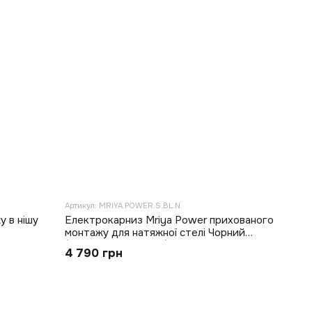
Артикул: MRIYA.POWER.S.BL.N
 в нішу
Електрокарниз Mriya Power прихованого
монтажу для натяжної стелі Чорний
(MRIYA.POWER.S.BK)
4 790 грн