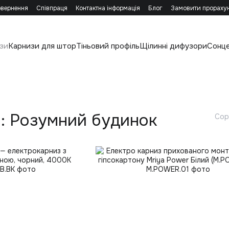
овернення
Співпраця
Контактна інформація
Блог
Замовити прораху
зи
Карнизи для штор
Тіньовий профіль
Щілинні дифузори
Сонц
: Розумний будинок
Сор