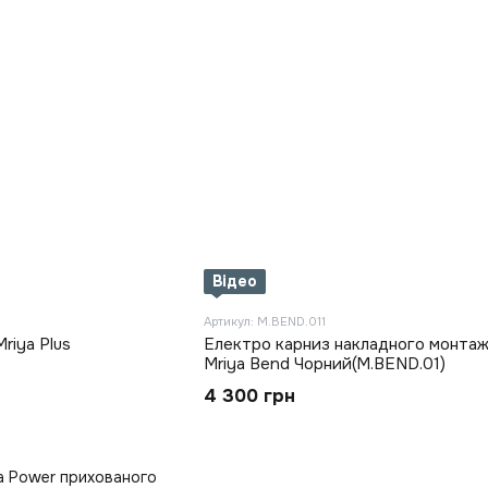
Відео
Артикул: M.BEND.011
riya Plus
Електро карниз накладного монтажу
Mriya Bend Чорний(M.BEND.01)
4 300 грн