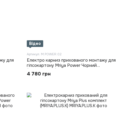
Відео
Артикул: M.POWER.02
жу для
Електро карниз прихованого монтажу для
гіпсокартону Mriya Power Чорний
(M.POWER.02)
4 780 грн