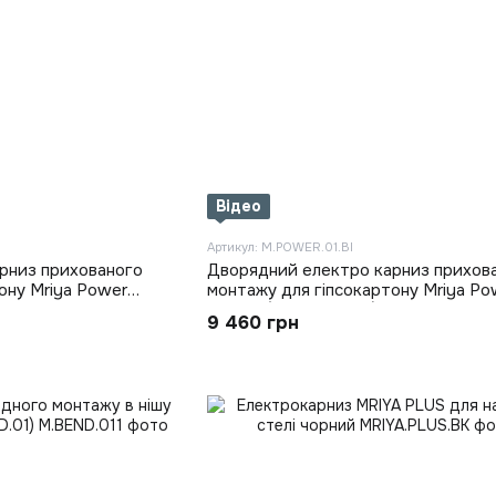
Відео
Артикул: M.POWER.01.Bl
рниз прихованого
Дворядний електро карниз прихов
ону Mriya Power
монтажу для гіпсокартону Mriya Po
Чорний(M.POWER.01)
9 460 грн