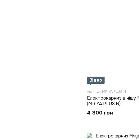
Відео
Артикул: MRIYA.PLUS.N
Електрокарниз в нішу M
(MRIYA.PLUS.N)
4 300 грн