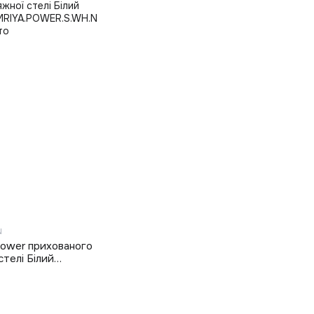
N
Power прихованого
стелі Білий