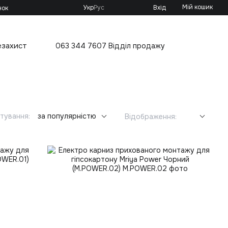
Мій кошик
Укр
Рус
Вхід
нок
езахист
063 344 7607 Відділ продажу
тування:
за популярністю
Відображення: