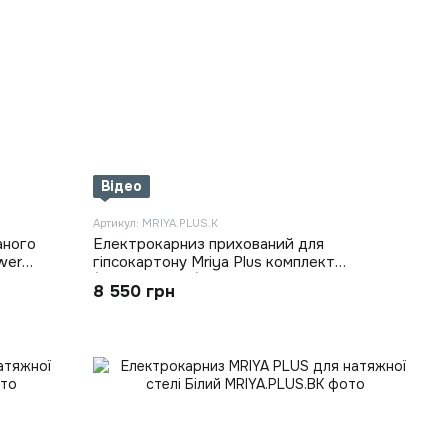
Відео
Артикул: MRIYA.PLUS.K
аного
Електрокарниз прихований для
wer
гіпсокартону Mriya Plus комплект
(MRIYA.PLUS.K)
8 550 грн