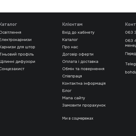
Каталог
Клієнтам
Конт
Освітлення
Вхід до кабінету
063 
Електрокарнизи
Каталог
063 
мене
Карнизи для штор
Про нас
Перед
Тіньовий профіль
Договір оферти
Щілинні дифузори
Оплата і доставка
Tele
Сонцезахист
Обмін та повернення
bohda
Співпраця
Контактна інформація
Блог
Мапа сайту
Замовити прорахунок
Ми в соцмережах