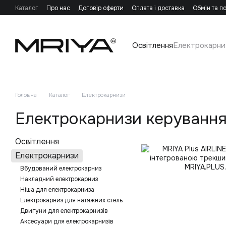
Перейти до основного контенту
Каталог
Про нас
Договір оферти
Оплата і доставка
Обмін та п
Освітлення
Електрокарни
Головна
Каталог
Електрокарнизи
Електрокарнизи керування
Освітлення
Електрокарнизи
Вбудований електрокарниз
Накладний електрокарниз
Ніша для електрокарниза
Електрокарниз для натяжних стель
Двигуни для електрокарнизів
Аксесуари для електрокарнизів