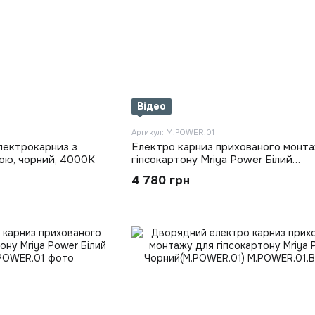
Відео
Артикул: M.POWER.01
лектрокарниз з
Електро карниз прихованого монта
ою, чорний, 4000K
гіпсокартону Mriya Power Білий
(M.POWER.01)
4 780 грн