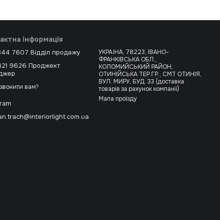
актна інформація
344 7607 Відділ продажу
УКРАЇНА, 78223, ІВАНО-
ФРАНКІВСЬКА ОБЛ.,
421 9626 Проджект
КОЛОМИЙСЬКИЙ РАЙОН,
джер
ОТИНІЙСЬКА ТЕР.ГР., СМТ ОТИНІЯ,
ВУЛ. МИРУ, БУД. 33 (доставка
звонити вам?
товарів за рахунок компанії)
Мапа проїзду
gram
n.trach@interiorlight.com.ua