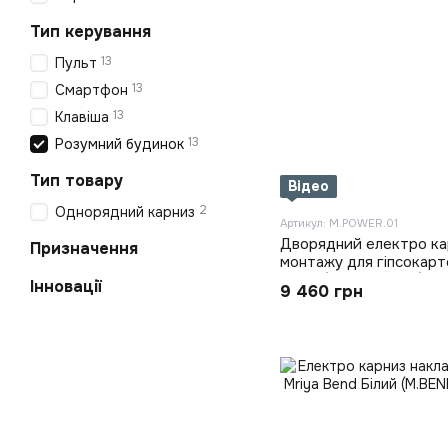
Тип керування
13
Пульт
13
Смартфон
13
Клавіша
13
Розумний будинок
Тип товару
Відео
2
Однорядний карниз
Артикул: M.POWER.01
Дворядний електро ка
Призначення
монтажу для гіпсокарт
Білий (M.POWER.01)
Інновації
9 460 грн