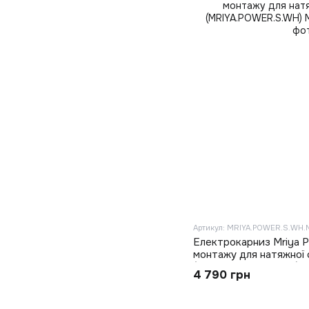
Артикул: MRIYA.POWER.S.WH.
Електрокарниз Mriya 
монтажу для натяжної 
(MRIYA.POWER.S.WH)
4 790 грн