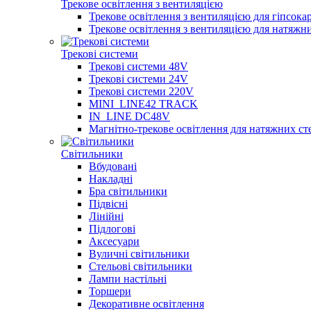
Трекове освітлення з вентиляцією
Трекове освітлення з вентиляцією для гіпсока
Трекове освітлення з вентиляцією для натяжн
Трекові системи
Трекові системи 48V
Трекові системи 24V
Трекові системи 220V
MINI_LINE42 TRACK
IN_LINE DC48V
Магнітно-трекове освітлення для натяжних ст
Світильники
Вбудовані
Накладні
Бра світильники
Підвісні
Лінійні
Підлогові
Аксесуари
Вуличні світильники
Стельові світильники
Лампи настільні
Торшери
Декоративне освітлення