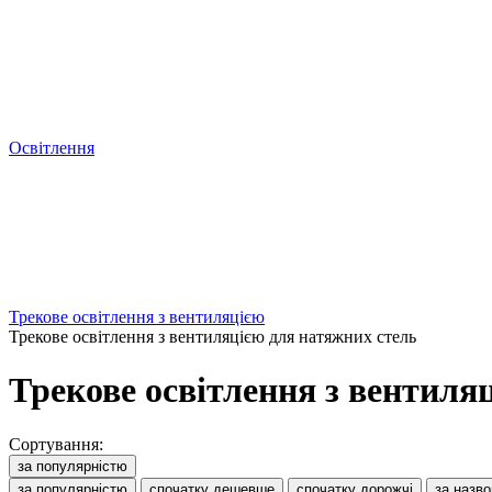
Освітлення
Трекове освітлення з вентиляцією
Трекове освітлення з вентиляцією для натяжних стель
Трекове освітлення з вентиля
Сортування:
за популярністю
за популярністю
спочатку дешевше
спочатку дорожчі
за назв