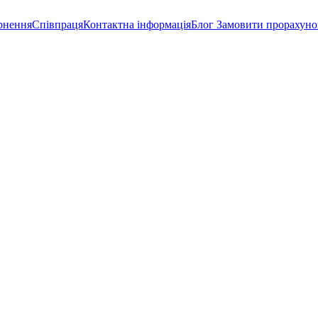
рнення
Співпраця
Контактна інформація
Блог
Замовити прорахуно