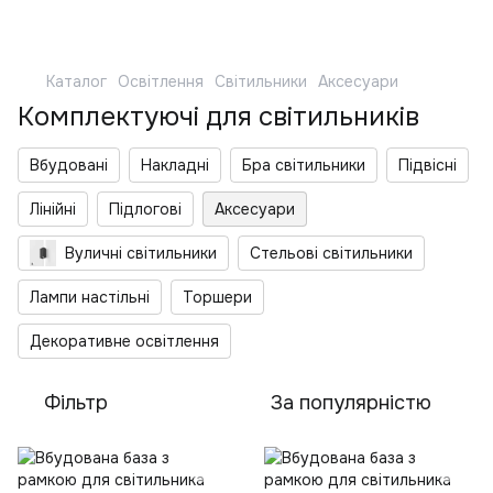
Каталог
Освітлення
Світильники
Аксесуари
Комплектуючі для світильників
Вбудовані
Накладні
Бра світильники
Підвісні
Лінійні
Підлогові
Аксесуари
Вуличні світильники
Стельові світильники
Лампи настільні
Торшери
Декоративне освітлення
Фільтр
За популярністю