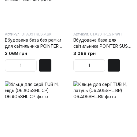
Артикул: 01.A39TRLS.P.BK
Артикул: 01.A39TRLS.P.WH
Вбудована база без рамки
Вбудована база для
для світильника POINTER
світильника POINTER SUSP,
SUSP, D35mm, h70mm, IP20,
D35mm, h70mm, IP20, білий
3 068 грн
3 068 грн
чорний (01.A39TRLS.P.BK)
(01.A39TRLS.P.WH)