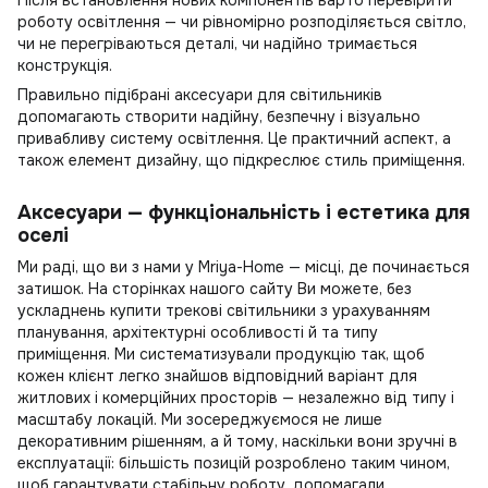
Після встановлення нових компонентів варто перевірити
роботу освітлення — чи рівномірно розподіляється світло,
чи не перегріваються деталі, чи надійно тримається
конструкція.
Правильно підібрані аксесуари для світильників
допомагають створити надійну, безпечну і візуально
привабливу систему освітлення. Це практичний аспект, а
також елемент дизайну, що підкреслює стиль приміщення.
Аксесуари — функціональність і естетика для
оселі
Ми раді, що ви з нами у Mriya-Home — місці, де починається
затишок. На сторінках нашого сайту Ви можете, без
ускладнень
купити трекові світильники
з урахуванням
планування, архітектурні особливості й та типу
приміщення. Ми систематизували продукцію так, щоб
кожен клієнт легко знайшов відповідний варіант для
житлових і комерційних просторів — незалежно від типу і
масштабу локацій. Ми зосереджуємося не лише
декоративним рішенням, а й тому, наскільки вони зручні в
експлуатації: більшість позицій розроблено таким чином,
щоб гарантувати стабільну роботу, допомагали