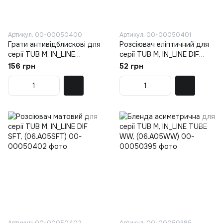
Артикул: 00-00050400
Артикул: 00-00050401
Грати антивідблискові для
Розсіювач еліптичний для
серії TUB M, IN_LINE
серії TUB M, IN_LINE DIF
HONEYCOMB M, D43mm
ELPS, (06.A05ELPS)
156 грн
52 грн
(06.A05HC)