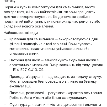
потоку.
Перш ніж купити комплектуючі для світильників, варто
розібратися, які з них найпотрібніші, як вони працюють і
для чого використовуються. Це допоможе зробити
правильний вибір і уникнути помилок під час ремонту або
складання нового освітлення.
Найпоширеніші види:
Кріплення для світильників — використовуються для
фіксації приладів на стелі або стіні. Вони бувають
металевими, пластиковими, універсальними або
спеціалізованими.
Патрони для ламп — забезпечують з’єднання лампи з
електричною мережею. Вибір залежить від типу цоколя
— E14, E27, GU10, G9.
Проводи, з’єднувачі — відповідають за подачу струму.
Якість проводки безпосередньо впливає на безпеку
експлуатації.
Плафони, розсіювачі — регулюють характер освітлення.
Роблять його м’яким або більш сфокусованим.
Фурнітура для лампи — містить декоративні елементи