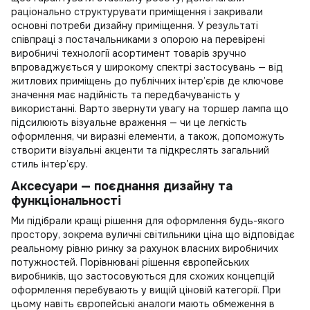
раціонально структурувати приміщення і закривали
основні потреби дизайну приміщення. У результаті
співпраці з постачальниками з опорою на перевірені
виробничі технології асортимент товарів зручно
впроваджується у широкому спектрі застосувань — від
житлових приміщень до публічних інтер’єрів де ключове
значення має надійність та передбачуваність у
використанні. Варто звернути увагу на
торшер лампа
що
підсилюють візуальне враження — чи це легкість
оформлення, чи виразні елементи, а також, допоможуть
створити візуальні акценти та підкреслять загальний
стиль інтер’єру.
Аксесуари — поєднання дизайну та
функціональності
Ми підібрали кращі рішення для оформлення будь-якого
простору, зокрема
вуличні світильники ціна
що відповідає
реальному рівню ринку за рахунок власних виробничих
потужностей. Порівнювані рішення європейських
виробників, що застосовуються для схожих концепцій
оформлення перебувають у вищій ціновій категорії. При
цьому навіть європейські аналоги мають обмеження в