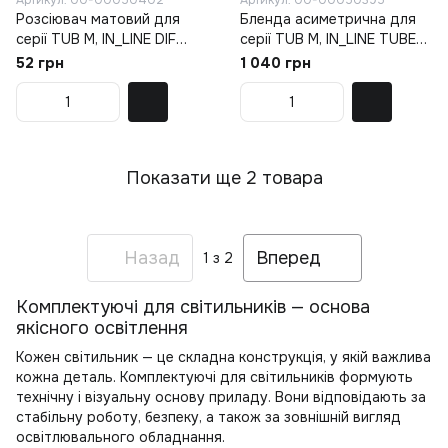
Артикул: 00-00050402
Артикул: 00-00050395
Розсіювач матовий для
Бленда асиметрична для
серії TUB M, IN_LINE DIF
серії TUB M, IN_LINE TUBE
SFT, (06.A05SFT)
WW, (06.A05WW)
52 грн
1 040 грн
Показати ще 2 товара
Назад
Вперед
1
з 2
Комплектуючі для світильників — основа
якісного освітлення
Кожен світильник — це складна конструкція, у якій важлива
кожна деталь. Комплектуючі для світильників формують
технічну і візуальну основу приладу. Вони відповідають за
стабільну роботу, безпеку, а також за зовнішній вигляд
освітлювального обладнання.