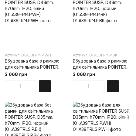
Артикул: 01.A39FRM.P.WH
Артикул: 01.A39FRM.P.BK
Вбудована база з рамкою
Вбудована база з рамкою
для світильника POINTER
для світильника POINTER
SUSP, D48mm, h70mm, IP20,
SUSP, D48mm, h70mm, IP20,
3 068 грн
3 068 грн
білий (01.A39FRM.P.WH)
чорний (01.A39FRM.P.BK)