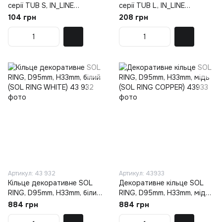
серії TUB S, IN_LINE
серії TUB L, IN_LINE
HONEYCOMB SD23mm
HONEYCOMB Lчорний
104 грн
208 грн
(06.A03HC)
(06.A07HC)
Артикул: 43 932
Артикул: 43933
Кільце декоративне SOL
Декоративне кільце SOL
RING, D95mm, H33mm, білий
RING, D95mm, H33mm, мідь
(SOL RING WHITE)
(SOL RING COPPER)
884 грн
884 грн