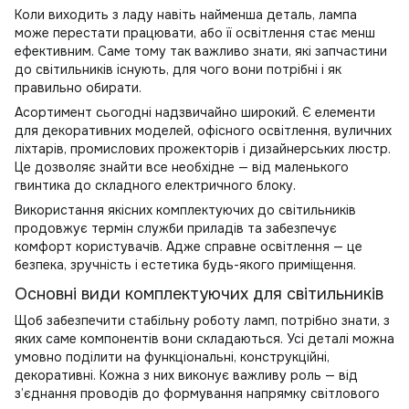
Коли виходить з ладу навіть найменша деталь, лампа
може перестати працювати, або її
освітлення
стає менш
ефективним. Саме тому так важливо знати, які запчастини
до світильників існують, для чого вони потрібні і як
правильно обирати.
Асортимент сьогодні надзвичайно широкий. Є елементи
для декоративних моделей, офісного освітлення, вуличних
ліхтарів, промислових прожекторів і дизайнерських люстр.
Це дозволяє знайти все необхідне — від маленького
гвинтика до складного електричного блоку.
Використання якісних комплектуючих до світильників
продовжує термін служби приладів та забезпечує
комфорт користувачів. Адже справне освітлення — це
безпека, зручність і естетика будь-якого приміщення.
Основні види комплектуючих для світильників
Щоб забезпечити стабільну роботу ламп, потрібно знати, з
яких саме компонентів вони складаються. Усі деталі можна
умовно поділити на функціональні, конструкційні,
декоративні. Кожна з них виконує важливу роль — від
з’єднання проводів до формування напрямку світлового