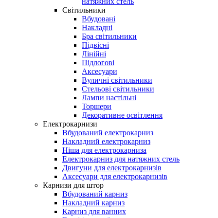
натяжних стель
Світильники
Вбудовані
Накладні
Бра світильники
Підвісні
Лінійні
Підлогові
Аксесуари
Вуличні світильники
Стельові світильники
Лампи настільні
Торшери
Декоративне освітлення
Електрокарнизи
Вбудований електрокарниз
Накладний електрокарниз
Ніша для електрокарниза
Електрокарниз для натяжних стель
Двигуни для електрокарнизів
Аксесуари для електрокарнизів
Карнизи для штор
Вбудований карниз
Накладний карниз
Карниз для ванних