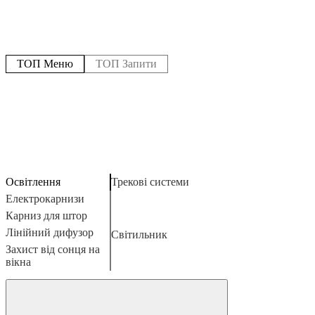
ТОП Меню
ТОП Запити
Освітлення
Трекові системи
Е
Щ
А
Н
Електрокарнизи
О
Н
К
Карниз для штор
К
Н
К
Лінійний дифузор
С
Світильник
Щ
Е
М
Г
Захист від сонця на
К
вікна
А
Ф
П
О
К