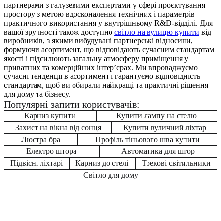
партнерами з галузевими експертами у сфері проєктування
простору з метою вдосконалення технічних і параметрів
практичного використання у внутрішньому R&D-відділі. Для
вашої зручності також доступно
світло на вулицю купити
від
виробників, з якими вибудувані партнерські відносини,
формуючи асортимент, що відповідають сучасним стандартам
якості і підсилюють загальну атмосферу приміщення у
приватних та комерційних інтер’єрах. Ми впроваджуємо
сучасні тенденції в асортимент і гарантуємо відповідність
стандартам, щоб ви обирали найкращі та практичні рішення
для дому та бізнесу.
Популярні запити користувачів:
Карниз купити
Купити лампу на стелю
Захист на вікна від сонця
Купити вуличний ліхтар
Люстра бра
Профіль тіньового шва купити
Електро штора
Автоматика для штор
Підвісні ліхтарі
Карниз до стелі
Трекові світильники
Світло для дому