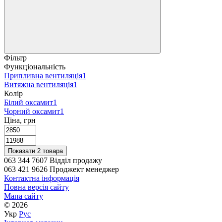
К
Л
А
В
С
Фільтр
В
Функціональність
Т
Припливна вентиляція
1
Витяжна вентиляція
1
Колір
К
Білий оксамит
1
В
Чорний оксамит
1
Ціна, грн
С
К
К
Показати 2 товара
В
063 344 7607 Відділ продажу
К
063 421 9626 Проджект менеджер
Контактна інформація
Е
Повна версія сайту
Мапа сайту
© 2026
Укр
Рус