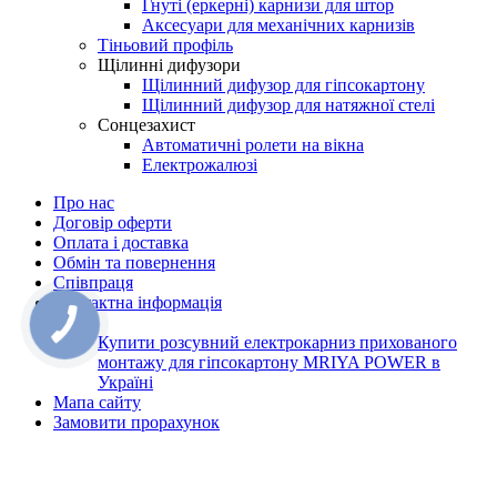
Гнуті (еркерні) карнизи для штор
Аксесуари для механічних карнизів
Тіньовий профіль
Щілинні дифузори
Щілинний дифузор для гіпсокартону
Щілинний дифузор для натяжної стелі
Сонцезахист
Автоматичні ролети на вікна
Електрожалюзі
Про нас
Договір оферти
Оплата і доставка
Обмін та повернення
Співпраця
Контактна інформація
Блог
Купити розсувний електрокарниз прихованого
монтажу для гіпсокартону MRIYA POWER в
Україні
Мапа сайту
Замовити прорахунок