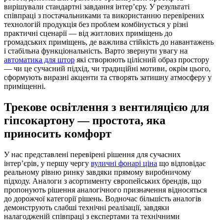
вирішували стандартні завдання інтер’єру. У результаті
співпраці з постачальниками та використанню перевірених
технологій продукція без проблем комбінується у різні
практичні сценарії — від житлових приміщень до
громадських приміщень, де важлива стійкість до навантажень
і стабільна функціональність. Варто звернути увагу на
автоматика для штор
які створюють цілісний образ простору
— чи це сучасний підхід, чи традиційні мотиви, окрім цього,
сформують виразні акценти та створять затишну атмосферу у
приміщенні.
Трекове освітлення з вентиляцією для
гіпсокартону — простота, яка
приносить комфорт
У нас представлені перевірені рішення для сучасних
інтер’єрів, у першу чергу
вуличні фонарі ціна
що відповідає
реальному рівню ринку завдяки прямому виробничому
підходу. Аналоги з асортименту європейських брендів, що
пропонують рішення аналогічного призначення відносяться
до дорожчої категорії рішень. Водночас більшість аналогів
демонструють слабші технічні реалізації, завдяки
налагодженій співпраці з експертами та технічними