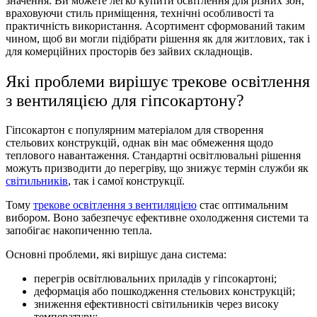
значення. Ви можете легко купити освітлення для різних зон,
враховуючи стиль приміщення, технічні особливості та
практичність використання. Асортимент сформований таким
чином, щоб ви могли підібрати рішення як для житлових, так і
для комерційних просторів без зайвих складнощів.
Які проблеми вирішує трекове освітлення
з вентиляцією для гіпсокартону?
Гіпсокартон є популярним матеріалом для створення
стельових конструкцій, однак він має обмеження щодо
теплового навантаження. Стандартні освітлювальні рішення
можуть призводити до перегріву, що знижує термін служби як
світильників
, так і самої конструкції.
Тому
трекове освітлення з вентиляцією
стає оптимальним
вибором. Воно забезпечує ефективне охолодження системи та
запобігає накопиченню тепла.
Основні проблеми, які вирішує дана система:
перегрів освітлювальних приладів у гіпсокартоні;
деформація або пошкодження стельових конструкцій;
зниження ефективності світильників через високу
температуру;