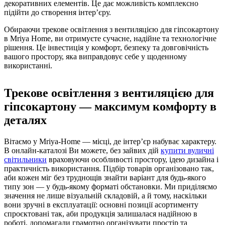
декоративних елементів. Це дає можливість комплексно
підійти до створення інтер’єру.
Обираючи трекове освітлення з вентиляцією для гіпсокартону
в Mriya Home, ви отримуєте сучасне, надійне та технологічне
рішення. Це інвестиція у комфорт, безпеку та довговічність
вашого простору, яка виправдовує себе у щоденному
використанні.
Трекове освітлення з вентиляцією для
гіпсокартону — максимум комфорту в
деталях
Вітаємо у Mriya-Home — місці, де інтер’єр набуває характеру.
В онлайн-каталозі Ви можете, без зайвих дій
купити вуличні
світильники
враховуючи особливості простору, ідею дизайна і
практичність використання. Підбір товарів організовано так,
аби кожен міг без труднощів знайти варіант для будь-якого
типу зон — у будь-якому форматі обстановки. Ми приділяємо
значення не лише візуальній складовій, а й тому, наскільки
вони зручні в експлуатації: основні позиції асортименту
спроєктовані так, аби продукція залишалася надійною в
роботі, допомагали грамотно організувати простір та