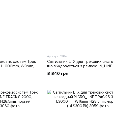
Артикул: 3584
екових систем Трек
Світильник LTX для трекових систе
S, L1000mm, W9mm,
що вбудовується з рамкою IN_LIN
00.BK)
T, L3000mm, W40mm, H54mm, біли
8 840 грн
(06.T300.WH)