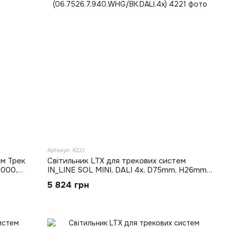
Артикул: 4221
ем Трек
Світильник LTX для трекових систем
000,
IN_LINE SOL MINI, DALI 4x, D75mm, H26mm,
LED 6.3W, 4000K, білий/чорний
5 824 грн
(06.7526.7.940.WHG/BK.DALI.4x)