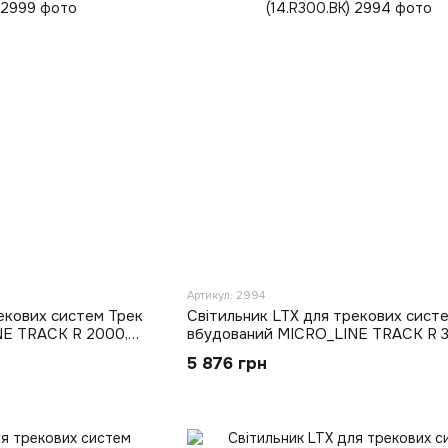
Артикул: 2994
екових систем Трек
Світильник LTX для трекових сист
NE TRACK R 2000,
вбудований MICRO_LINE TRACK R 3
6mm, чорний
L3000mm, W47mm, H26mm, чорний
5 876 грн
(14.R300.BK)