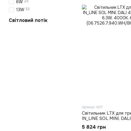
25
6W
33
13W
Світловий потік
Артикул: 4217
Світильник LTX для тр
IN_LINE SOL MINI, DAL
LED 6.3W, 4000K, біли
5 824 грн
(06.7526.7.940.WH/BK.