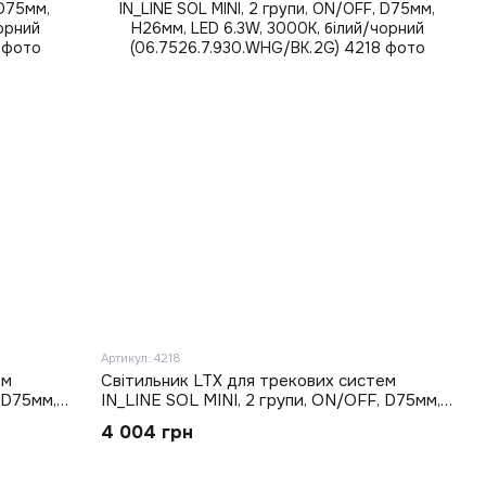
Артикул: 4218
ем
Світильник LTX для трекових систем
 D75мм,
IN_LINE SOL MINI, 2 групи, ON/OFF, D75мм,
ний
H26мм, LED 6.3W, 3000K, білий/чорний
4 004 грн
(06.7526.7.930.WHG/BK.2G)