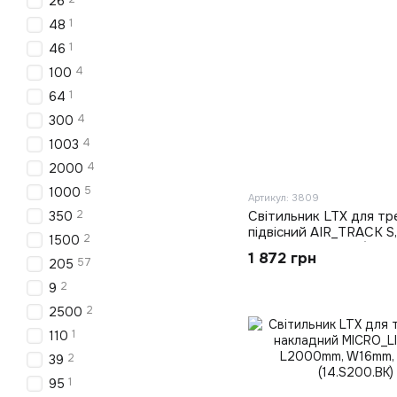
26
1
48
1
46
4
100
1
64
4
300
4
1003
4
2000
5
1000
Артикул: 3809
2
Світильник LTX для тр
350
підвісний AIR_TRACK 
2
1500
H14.8mm, чорний (15.S1
1 872 грн
57
205
2
9
2
2500
1
110
2
39
1
95