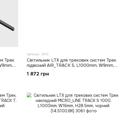
Артикул: 3810
ем Трек
Світильник LTX для трекових систем Трек
 W9mm,
підвісний AIR_TRACK S, L1000mm, W9mm,
H14.8mm, латунь (15.S100.BR)
1 872 грн