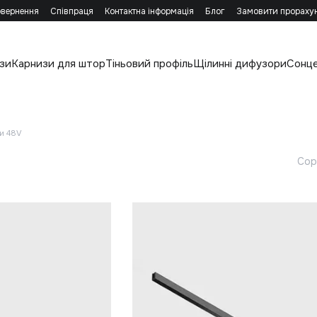
овернення
Співпраця
Контактна інформація
Блог
Замовити прораху
зи
Карнизи для штор
Тіньовий профіль
Щілинні дифузори
Сонц
ми 48V
Сор