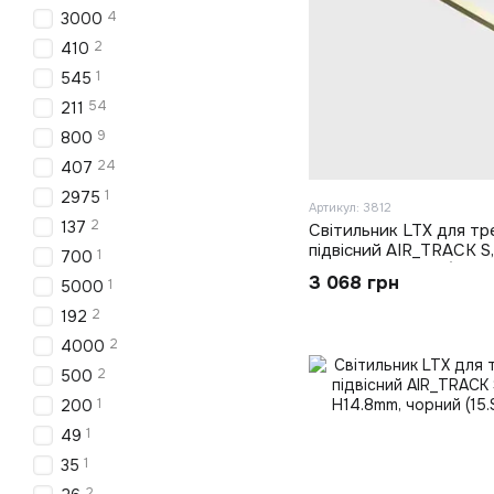
4
3000
2
410
1
545
54
211
9
800
24
407
1
2975
Артикул: 3812
2
137
Світильник LTX для тр
підвісний AIR_TRACK 
1
700
H14.8mm, латунь (15.S2
3 068 грн
1
5000
2
192
2
4000
2
500
1
200
1
49
1
35
2