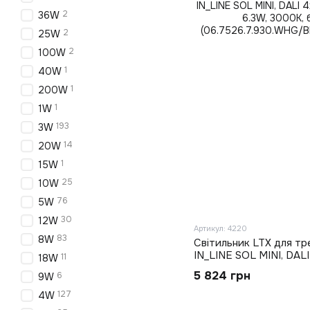
2
36W
2
25W
2
100W
1
40W
1
200W
1
1W
193
3W
14
20W
1
15W
25
10W
76
5W
30
12W
Артикул: 4220
83
8W
Світильник LTX для тр
IN_LINE SOL MINI, DAL
11
18W
LED 6.3W, 3000K, біли
5 824 грн
6
9W
(06.7526.7.930.WHG/BK
127
4W