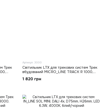
Артикул: 3000
ем Трек
Світильник LTX для трекових систем Трек
00,
вбудований MICRO_LINE TRACK R 1000,
й
L1000mm, W47mm, H26mm, чорний
1 820 грн
(14.R100.BK)