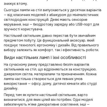
знижує втому.
Сьогодні лампи на стіл випускаються у десятках варіантів
— від класичних моделей з абажуром до мінімалістичних
світлодіодних конструкцій. Деякі мають сенсорне
керування, інші — бездротову зарядку або USB-порт для
зручності користувача.
Настільний світильник давно перестав бути звичайним
предметом побуту. Це функціональний аксесуар, який
поєднує технології, ергономіку і дизайн. Від правильного
вибору залежить як комфорт, так і ефективність роботи.
Види настільних ламп і їхні особливості
На сучасному ринку представлено безліч варіантів
світильників на стіл, що відрізняються за конструкцією,
джерелом світла, матеріалами та призначенням. Кожна
лампа настільна створюється для певних умов
використання — офісу, дому, дитячої кімнати або студії
дизайну.
Перед тим як купити настільний світильник, варто
визначитися, для яких цілей він потрібен. Одні моделі
забезпечують м’яке
декоративне освітлення
, інші —