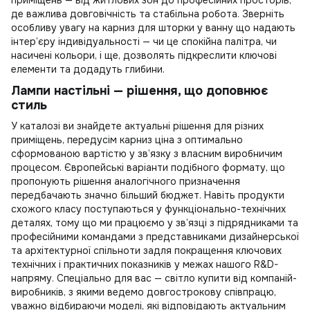
приміщень — від житлових зон до професійних просторів,
де важлива довговічність та стабільна робота. Зверніть
особливу увагу на
карниз для шторки у ванну
що надають
інтер’єру індивідуальності — чи це спокійна палітра, чи
насичені кольори, і ще, дозволять підкреслити ключові
елементи та додадуть глибини.
Лампи настільні — рішення, що доповнює
стиль
У каталозі ви знайдете актуальні рішення для різних
приміщень, передусім
карниз ціна
з оптимально
сформованою вартістю у зв’язку з власним виробничим
процесом. Європейські варіанти подібного формату, що
пропонують рішення аналогічного призначення
передбачають значно більший бюджет. Навіть продукти
схожого класу поступаються у функціонально-технічних
деталях, тому що ми працюємо у зв’язці з підрядниками та
професійними командами з представниками дизайнерської
та архітектурної спільноти задля покращення ключових
технічних і практичних показників у межах нашого R&D-
напряму. Спеціально для вас —
світло купити
від компаній-
виробників, з якими ведемо довгострокову співпрацю,
уважно відбираючи моделі, які відповідають актуальним