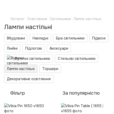
Каталог
Освітлення
Світильники
Лампи настільні
Лампи настільні
Вбудовані
Накладні
Бра світильники
Підвісні
Лінійні
Підлогові
Аксесуари
Вуличні світильники
Стельові світильники
Лампи настільні
Торшери
Декоративне освітлення
Фільтр
За популярністю