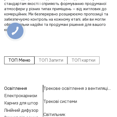
стандартам якості і сприяють формуванню продуманої
атмосфери у різних типах приміщень — від житлових до
комерційних. Ми безперервно розширюємо пропозиції та
забезпечуємо контроль на кожному етапі, аби ви могли
обрати тільки надійні та продумані рішення для вашого
комфорту.
ТОП Меню
ТОП Запити
ТОП картки
Освітлення
Трекове освітлення з вентиляцією
П
А
С
Електрокарнизи
К
Н
К
Трекові системи
Карниз для штор
П
Ос
Н
К
Е
Лінійний дифузор
Ла
М
Г
Світильник