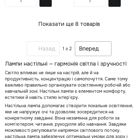
Показати ще 8 товарів
Назад
Вперед
1
з 2
Лампи настільні — гармонія світла і зручності
Світло впливає не лише на настрій, але й на
продуктивність, концентрацію і самопочуття. Саме тому
важливо правильно організувати
освітлення
у робочій або
навчальній зоні. Настільні лампи є елементом комфорту,
естетики й навіть стилю інтер’єру.
Настільна лампа допомагає створити локальне освітлення,
яке не напружує очі та дозволяє зосередитися на
конкретному завданні. Вона незамінна для роботи за
комп’ютером, читання, рукоділля або навчання. Завдяки
можливості регулювати напрямок світлового потоку,
настільна лампа забезпечує оптимальні умови для зору і