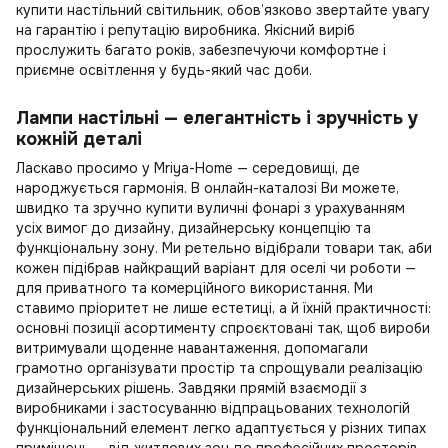
купити настільний світильник, обов’язково звертайте увагу
на гарантію і репутацію виробника. Якісний виріб
прослужить багато років, забезпечуючи комфортне і
приємне освітлення у будь-який час доби.
Лампи настільні — елегантність і зручність у
кожній деталі
Ласкаво просимо у Mriya-Home — середовищі, де
народжується гармонія. В онлайн-каталозі Ви можете,
швидко та зручно
купити вуличні фонарі
з урахуванням
усіх вимог до дизайну, дизайнерську концепцію та
функціональну зону. Ми ретельно відібрали товари так, аби
кожен підібрав найкращий варіант для оселі чи роботи —
для приватного та комерційного використання. Ми
ставимо пріоритет не лише естетиці, а й їхній практичності:
основні позиції асортименту спроєктовані так, щоб вироби
витримували щоденне навантаження, допомагали
грамотно організувати простір та спрощували реалізацію
дизайнерських рішень. Завдяки прямій взаємодії з
виробниками і застосуванню відпрацьованих технологій
функціональний елемент легко адаптується у різних типах