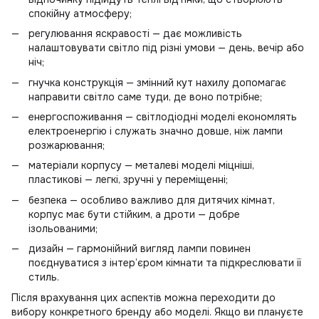
спокійну атмосферу;
регулювання яскравості — дає можливість
налаштовувати світло під різні умови — день, вечір або
ніч;
гнучка конструкція — змінний кут нахилу допомагає
направити світло саме туди, де воно потрібне;
енергоспоживання — світлодіодні моделі економлять
електроенергію і служать значно довше, ніж лампи
розжарювання;
матеріали корпусу — металеві моделі міцніші,
пластикові — легкі, зручні у переміщенні;
безпека — особливо важливо для дитячих кімнат,
корпус має бути стійким, а дроти — добре
ізольованими;
дизайн — гармонійний вигляд лампи повинен
поєднуватися з інтер’єром кімнати та підкреслювати її
стиль.
Після врахування цих аспектів можна переходити до
вибору конкретного бренду або моделі. Якщо ви плануєте