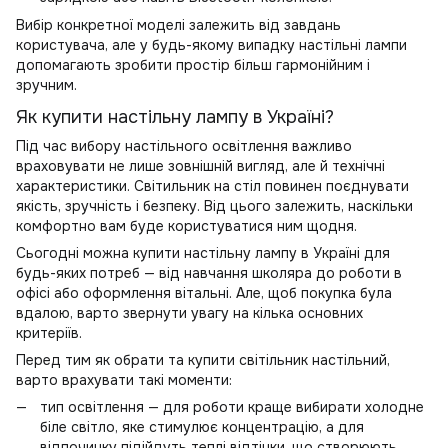
Вибір конкретної моделі залежить від завдань
користувача, але у будь-якому випадку настільні лампи
допомагають зробити простір більш гармонійним і
зручним.
Як купити настільну лампу в Україні?
Під час вибору настільного освітлення важливо
враховувати не лише зовнішній вигляд, але й технічні
характеристики. Світильник на стіл повинен поєднувати
якість, зручність і безпеку. Від цього залежить, наскільки
комфортно вам буде користуватися ним щодня.
Сьогодні можна купити настільну лампу в Україні для
будь-яких потреб — від навчання школяра до роботи в
офісі або оформлення вітальні. Але, щоб покупка була
вдалою, варто звернути увагу на кілька основних
критеріїв.
Перед тим як обрати та купити світільник настільний,
варто врахувати такі моменти:
тип освітлення — для роботи краще вибирати холодне
біле світло, яке стимулює концентрацію, а для
відпочинку підійдуть теплі відтінки, що створюють