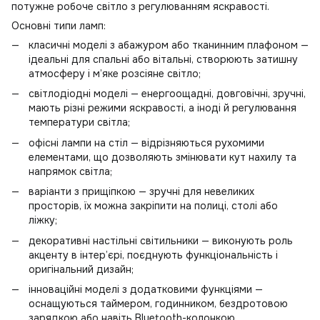
потужне робоче світло з регулюванням яскравості.
Основні типи ламп:
класичні моделі з абажуром або тканинним плафоном —
ідеальні для спальні або вітальні, створюють затишну
атмосферу і м’яке розсіяне світло;
світлодіодні моделі — енергоощадні, довговічні, зручні,
мають різні режими яскравості, а іноді й регулювання
температури світла;
офісні лампи на стіл — відрізняються рухомими
елементами, що дозволяють змінювати кут нахилу та
напрямок світла;
варіанти з прищіпкою — зручні для невеликих
просторів, їх можна закріпити на полиці, столі або
ліжку;
декоративні настільні світильники — виконують роль
акценту в інтер’єрі, поєднують функціональність і
оригінальний дизайн;
інноваційні моделі з додатковими функціями —
оснащуються таймером, годинником, бездротовою
зарядкою або навіть Bluetooth-колонкою.