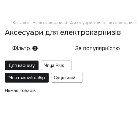
Каталог
Електрокарнизи
Аксесуари для електрокарнизі
Аксесуари для електрокарнизів
Фільтр
За популярністю
2
Для карнизу
Mriya Plus
Монтажний набір
Суцільний
Немає товарів