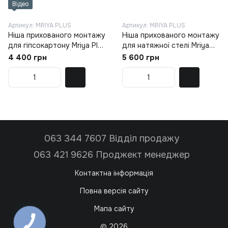
Відео
Артикул: MRIYA.PLUS
Артикул: MRIYA.PLUS
Ніша прихованого монтажу
Ніша прихованого монтажу
для гіпсокартону Mriya Plus
для натяжної стелі Mriya
(MRIYA.PLUS)
Plus (MRIYA.PLUS)
4 400 грн
5 600 грн
063 344 7607 Відділ продажу
063 421 9626 Проджект менеджер
Контактна інформація
Повна версія сайту
Мапа сайту
© 2026