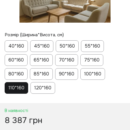
Розмір (Ширина*Висота, см)
40*160
45*160
50*160
55*160
60*160
65*160
70*160
75*160
80*160
85*160
90*160
100*160
110*160
120*160
В наявності
8 387 грн