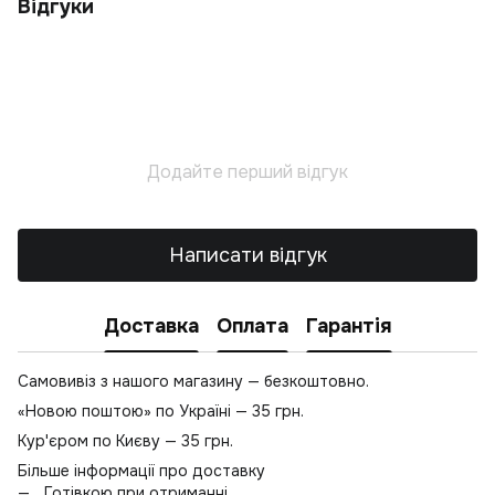
Відгуки
С
Е
Т
С
К
Л
Додайте перший відгук
Ф
Св
Написати відгук
К
Доставка
Оплата
Гарантія
Самовивіз з нашого магазину — безкоштовно.
«Новою поштою» по Україні — 35 грн.
Кур'єром по Києву — 35 грн.
Більше інформації про доставку
Готівкою при отриманні