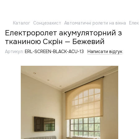
Каталог
Сонцезахист
Автоматичні ролети на вікна
Елек
Електроролет акумуляторний з
тканиною Скрін — Бежевий
Артикул:
ERL-SCREEN-BLACK-ACU-13
Написати відгук