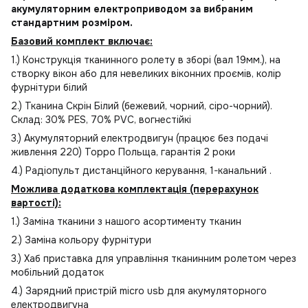
акумуляторним електроприводом за вибраним
стандартним розміром.
Базовий комплект включає:
1.) Конструкція тканинного ролету в зборі (вал 19мм.), на
створку вікон або для невеликих віконних проємів, колір
фурнітури білий
2.) Тканина Скрін Білий (бежевий, чорний, сіро-чорний).
Склад: 30% PES, 70% PVC, вогнестійкі
3.) Акумуляторний електродвигун (працює без подачі
живлення 220) Торро Польща, гарантія 2 роки
4.) Радіопульт дистанційного керування, 1-канальний .
Можлива додаткова комплектація (перерахунок
вартості):
1.) Заміна тканини з нашого асортименту тканин
2.) Заміна кольору фурнітури
3.) Хаб приставка для управління тканинним ролетом через
мобільний додаток
4.) Зарядний пристрій micro usb для акумуляторного
електродвигуна