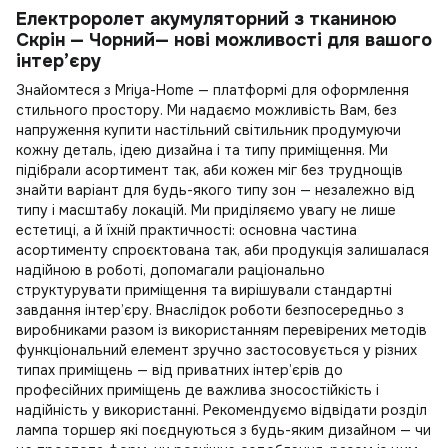
Електроролет акумуляторний з тканиною
Скрін — Чорний— нові можливості для вашого
інтер’єру
Знайомтеся з Mriya-Home — платформі для оформлення
стильного простору. Ми надаємо можливість Вам, без
напруження
купити настільний світильник
продумуючи
кожну деталь, ідею дизайна і та типу приміщення. Ми
підібрали асортимент так, аби кожен міг без труднощів
знайти варіант для будь-якого типу зон — незалежно від
типу і масштабу локацій. Ми приділяємо увагу не лише
естетиці, а й їхній практичності: основна частина
асортименту спроєктована так, аби продукція залишалася
надійною в роботі, допомагали раціонально
структурувати приміщення та вирішували стандартні
завдання інтер’єру. Внаслідок роботи безпосередньо з
виробниками разом із використанням перевірених методів
функціональний елемент зручно застосовується у різних
типах приміщень — від приватних інтер’єрів до
професійних приміщень де важлива зносостійкість і
надійність у використанні. Рекомендуємо відвідати розділ
лампа торшер
які поєднуються з будь-яким дизайном — чи