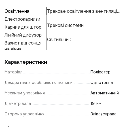
Освітлення
Трекове освітлення з вентиляцією
П
А
К
Ос
Електрокарнизи
Н
Н
К
Трекові системи
Карниз для штор
Ці
Н
К
Е
Лінійний дифузор
К
М
Г
Світильник
Захист від сонця
К
Ос
А
Ф
на вікна
Т
К
Характеристики
К
Матеріал
Поліестер
З
Т
Декоративна особливість тканини
Однотонна
Н
Механізм управління
Автоматичний
К
Діаметр вала
19 мм
Н
Сторона управління
Зліва/справа
К
П