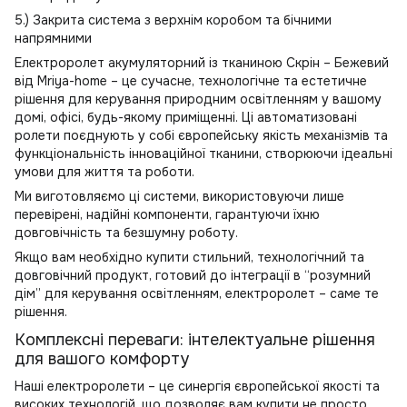
5.) Закрита система з верхнім коробом та бічними
напрямними
Електроролет акумуляторний із тканиною Скрін – Бежевий
від Mriya-home – це сучасне, технологічне та естетичне
рішення для керування природним освітленням у вашому
домі, офісі, будь-якому приміщенні. Ці автоматизовані
ролети поєднують у собі європейську якість механізмів та
функціональність інноваційної тканини, створюючи ідеальні
умови для життя та роботи.
Ми виготовляємо ці системи, використовуючи лише
перевірені, надійні компоненти, гарантуючи їхню
довговічність та безшумну роботу.
Якщо вам необхідно купити стильний, технологічний та
довговічний продукт, готовий до інтеграції в “розумний
дім” для керування освітленням, електроролет – саме те
рішення.
Комплексні переваги: інтелектуальне рішення
для вашого комфорту
Наші електроролети – це синергія європейської якості та
високих технологій, що дозволяє вам купити не просто