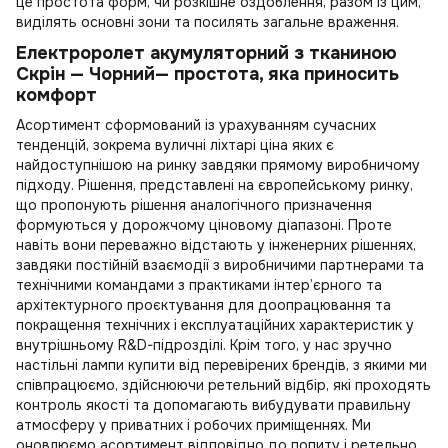
це простота форм, чи розкішне оздоблення, разом із цим,
виділять основні зони та посилять загальне враження.
Електроролет акумуляторний з тканиною
Скрін — Чорний— простота, яка приносить
комфорт
Асортимент сформований із урахуванням сучасних
тенденцій, зокрема
вуличні ліхтарі ціна
яких є
найдоступнішою на ринку завдяки прямому виробничому
підходу. Рішення, представлені на європейському ринку,
що пропонують рішення аналогічного призначення
формуються у дорожчому ціновому діапазоні. Проте
навіть вони переважно відстають у інженерних рішеннях,
завдяки постійній взаємодії з виробничими партнерами та
технічними командами з практиками інтер’єрного та
архітектурного проєктування для доопрацювання та
покращення технічних і експлуатаційних характеристик у
внутрішньому R&D-підрозділі. Крім того, у нас зручно
настільні лампи купити
від перевірених брендів, з якими ми
співпрацюємо, здійснюючи ретельний відбір, які проходять
контроль якості та допомагають вибудувати правильну
атмосферу у приватних і робочих приміщеннях. Ми
оновлюємо асортимент відповідно до попиту і ретельно