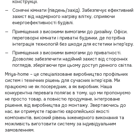
конструкції.
Сонячні кімнати (південь/захід). Забезпечує ефективний
захист від надмірного нагріву влітку, сприяючи
енергоефективності будівлі.
Приміщення з високими вимогами до дизайну. Офіси,
переговорні кімнати і приватні будинки, де потрібна
інтеграція технологій без шкоди для естетики інтер'єру.
Приміщення з високими вимогами до приватності.
Дозволяє забезпечити надійний захист від сторонніх
поглядів, зберігаючи при цьому доступ денного світла.
Mrіya-home – це спеціалізоване виробництво профільних
систем і технічних рішень для сучасних інтер’єрів. Ми
працюємо не як посередник, а як виробник. Наша
конкурентна перевага полягає в тому, що ми пропонуємо
не просто товар, а повністю продумане, інтегроване
рішення, від виробництва до монтажу. Звертаючись до
нас, ви отримуєте гарантію європейської якості
компонентів, високий рівень інженерного виконання та
можливість виготовити систему за індивідуальним
замовленням.