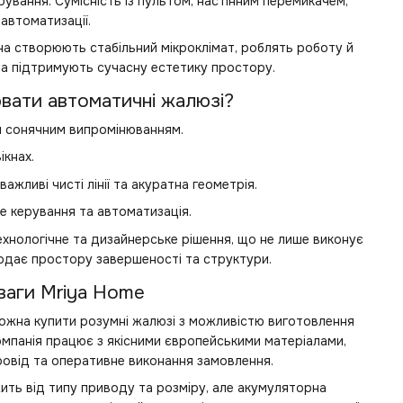
ування. Сумісність із пультом, настінним перемикачем,
автоматизації.
кна створюють стабільний мікроклімат, роблять роботу й
а підтримують сучасну естетику простору.
вати автоматичні жалюзі?
м сонячним випромінюванням.
ікнах.
важливі чисті лінії та акуратна геометрія.
е керування та автоматизація.
хнологічне та дизайнерське рішення, що не лише виконує
додає простору завершеності та структури.
ваги Mriya Home
можна купити розумні жалюзі з можливістю виготовлення
Компанія працює з якісними європейськими матеріалами,
ровід та оперативне виконання замовлення.
жить від типу приводу та розміру, але акумуляторна