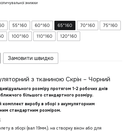
копичувальної знижки
60
55*160
60*160
65*160
70*160
75*160
60
100*160
110*160
120*160
Замовити швидко
ляторний з тканиною Скрін – Чорний
дивідуального розміру протягом 1-2 робочих днів
йближчого більшого стандартного розміру.
ий комплект виробу в зборі з акумуляторним
ним стандартним розміром.
:
лету в зборі (вал 19мм.), на створку вікон або для