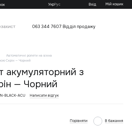
Мій кошик
Укр
Рус
Вхід
нок
езахист
063 344 7607 Відділ продажу
Автоматичні ролети на вікна
ною Скрін — Чорний
т акумуляторний з
рін — Чорний
EEN-BLACK-ACU
Написати відгук
Порівняти
В бажання