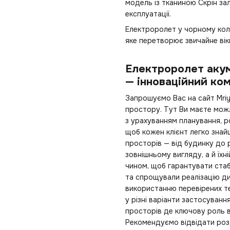
модель із тканиною Скрін за
експлуатації.
Електроролет у чорному коль
яке перетворює звичайне ві
Електроролет акум
— інноваційний ко
Запрошуємо Вас на сайт Mri
простору. Тут Ви маєте можл
з урахуванням планування, 
щоб кожен клієнт легко знай
просторів — від будинку до 
зовнішньому вигляду, а й їх
чином, щоб гарантувати стаб
та спрощували реалізацію ди
використанню перевірених те
у різні варіанти застосуванн
просторів де ключову роль ві
Рекомендуємо відвідати ро