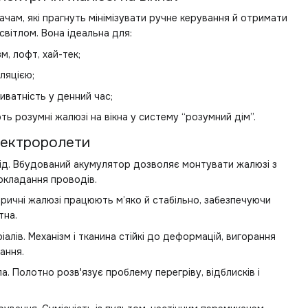
ачам, які прагнуть мінімізувати ручне керування й отримати
вітлом. Вона ідеальна для:
зм, лофт, хай-тек;
ляцією;
иватність у денний час;
ють розумні жалюзі на вікна у систему “розумний дім”.
лектроролети
д. Вбудований акумулятор дозволяє монтувати жалюзі з
окладання проводів.
ктричні жалюзі працюють м’яко й стабільно, забезпечуючи
тна.
алів. Механізм і тканина стійкі до деформацій, вигорання
ання.
а. Полотно розв'язує проблему перегріву, відблисків і