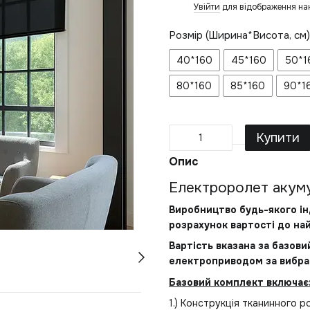
Увійти
для відображення на
%
Розмір (Ширина*Висота, см)
40*160
45*160
50*1
80*160
85*160
90*1
Купити
Опис
Електроролет акуму
Виробництво будь-якого ін
розрахунок вартості до на
Вартість вказана за базов
електроприводом за вибра
Базовий комплект включає
1.) Конструкція тканинного ро