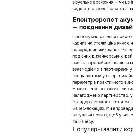
візуальне враження — чи це і
виділять основні зони та ат
Електроролет акум
— поєднання дизай
Пропонуємо рішення нового 
карниз на стелю ціна
яких є 
посередницьких ланок. Рішенн
подібних дизайнерських ідей
навіть європейські аналоги 
взаємодіємо з партнерами у
спеціалістами у сфері дизай
параметрів практичного вико
можна легко
потолочні світи
налагоджено партнерство, у
стандартам якості і створюю
бізнес-локаціях. Ми впровад
актуальні позиції, щоб у ваш
та бізнесу.
Популярні запити кор