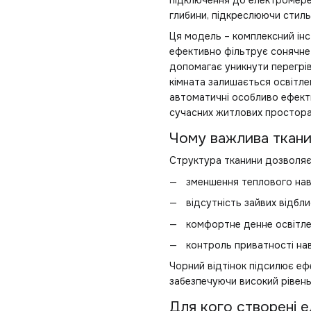
підключення до електромереж
глибини, підкреслюючи стиль 
Ця модель – комплексний інс
ефективно фільтрує сонячне 
допомагає уникнути перегрів
кімната залишається освітле
автоматичні особливо ефектив
сучасних житлових простора
Чому важлива ткани
Структура тканини дозволяє 
зменшення теплового нав
відсутність зайвих відблис
комфортне денне освітле
контроль приватності нав
Чорний відтінок підсилює еф
забезпечуючи високий рівень 
Для кого створені е