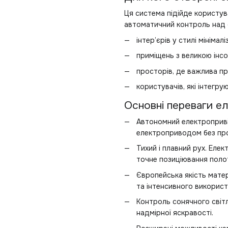
Ця система підійде користув
автоматичний контроль над с
інтер’єрів у стилі мінімалі
приміщень з великою інсо
просторів, де важлива пр
користувачів, які інтегру
Основні переваги е
Автономний електроприві
електроприводом без пр
Тихий і плавний рух. Еле
точне позиціювання поло
Європейська якість матері
та інтенсивного використ
Контроль сонячного світл
надмірної яскравості.