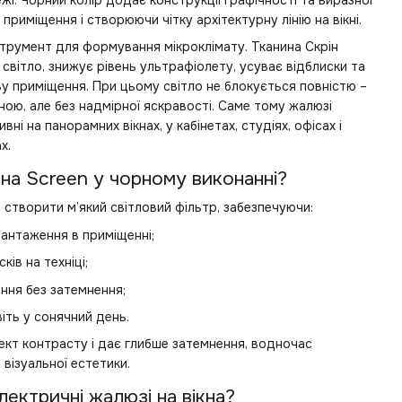
і. Чорний колір додає конструкції графічності та виразної
приміщення і створюючи чітку архітектурну лінію на вікні.
трумент для формування мікроклімату. Тканина Скрін
світло, знижує рівень ультрафіолету, усуває відблиски та
у приміщення. При цьому світло не блокується повністю –
ною, але без надмірної яскравості. Саме тому жалюзі
ні на панорамних вікнах, у кабінетах, студіях, офісах і
х.
на Screen у чорному виконанні?
створити м’який світловий фільтр, забезпечуючи:
антаження в приміщенні;
ків на техніці;
ння без затемнення;
іть у сонячний день.
ект контрасту і дає глибше затемнення, водночас
візуальної естетики.
лектричні жалюзі на вікна?