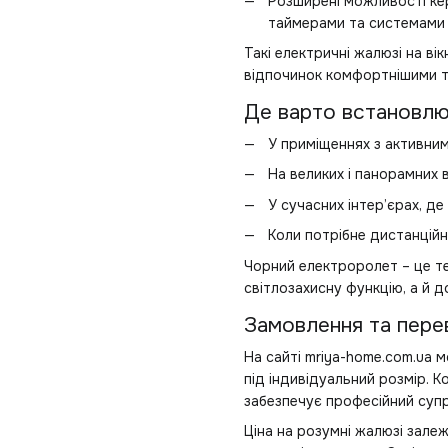
Розширені можливості кер
таймерами та системами 
Такі електричні жалюзі на ві
відпочинок комфортнішими т
Де варто встановлю
У приміщеннях з активни
На великих і панорамних в
У сучасних інтер’єрах, де 
Коли потрібне дистанційн
Чорний електроролет – це те
світлозахисну функцію, а й 
Замовлення та пере
На сайті mriya-home.com.ua 
під індивідуальний розмір. 
забезпечує професійний суп
Ціна на розумні жалюзі зале