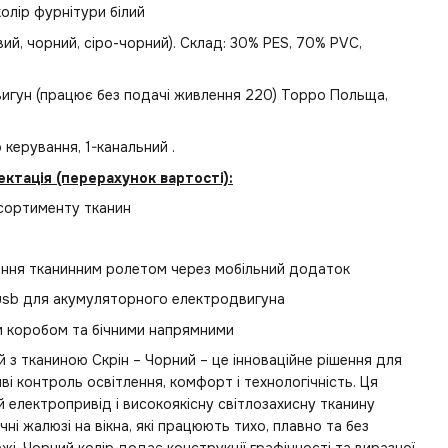
колір фурнітури білий
евий, чорний, сіро-чорний). Склад: 30% PES, 70% PVC,
вигун (працює без подачі живлення 220) Торро Польща,
 керування, 1-канальний .
тація (перерахунок вартості):
 асортименту тканин
ління тканинним ролетом через мобільний додаток
 usb для акумуляторного електродвигуна
ім коробом та бічними напрямними
з тканиною Скрін – Чорний – це інноваційне рішення для
иві контроль освітлення, комфорт і технологічність. Ця
електропривід і високоякісну світлозахисну тканину
і жалюзі на вікна, які працюють тихо, плавно та без