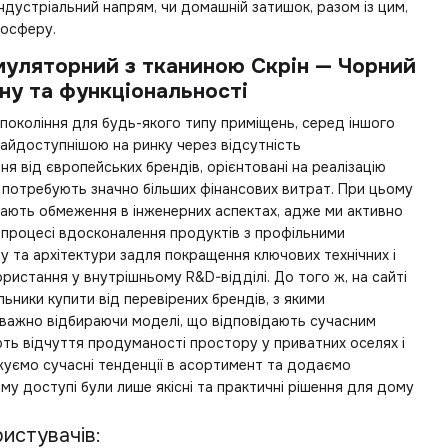
ндустріальний напрям, чи домашній затишок, разом із цим,
мосферу.
уляторний з тканиною Скрін — Чорний
ну та функціональності
покоління для будь-якого типу приміщень, серед іншого
найдоступнішою на ринку через відсутність
я від європейських брендів, орієнтовані на реалізацію
 потребують значно більших фінансових витрат. При цьому
мають обмеження в інженерних аспектах, адже ми активно
 процесі вдосконалення продуктів з профільними
ну та архітектури задля покращення ключових технічних і
ристання у внутрішньому R&D-відділі. До того ж, на сайті
льники купити
від перевірених брендів, з якими
важно відбираючи моделі, що відповідають сучасним
ть відчуття продуманості простору у приватних оселях і
жуємо сучасні тенденції в асортимент та додаємо
ому доступі були лише якісні та практичні рішення для дому
истувачів: