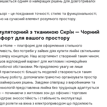
лишається одним із найкращих рішень для довготривалої
орі – це поєднання точності, стилю та функціональності,
кно на сучасний елемент розумного простору.
уляторний з тканиною Скрін — Чорний
мфорт для вашого простору
ya-Home — платформі для оформлення стильного
ивість, без потреби у зайвих діях
купити лінійні світильники
розміру концепцію. Наш асортимент створений таким чином,
шов відповідний варіант для житлових і комерційних
робочої обстановки. Ми приділяємо увагу не лише
ній практичності: більшість моделей створюються таким
ільну роботу, допомагали грамотно організувати простір
зайнерських рішень. Завдяки співпраці з виробниками та
хнологій представлена лінійка без труднощів адаптується
я — починаючи з житлових зон до офісних і торгових
діграє зносостійкість і стабільність експлуатації.
зділ
ролети на вікна з електроприводом
що підсилюють