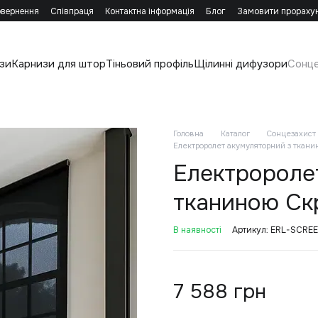
овернення
Співпраця
Контактна інформація
Блог
Замовити прораху
зи
Карнизи для штор
Тіньовий профіль
Щілинні дифузори
Сонц
Головна
Каталог
Сонцезахист
Електроролет акумуляторний з ткани
Електророле
тканиною Ск
В наявності
Артикул: ERL-SCR
7 588 грн