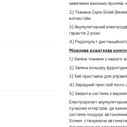
невеликих віконних проємів, 
2.) Тканина Скрін Білий (беж
вогнестійкі
3.) Акумуляторний електрод
гарантія 2 роки
4.) Радіопульт дистанційного
Можлива додаткова комплек
1.) Заміна тканини з нашого
2.) Заміна кольору фурнітури
3.) Хаб приставка для управ
4.) Зарядний пристрій micro
5.) Закрита система з верхн
Електроролет акумуляторний 
сучасних інтер’єрів, де важл
система поєднує автономний 
Screen, створюючи автоматичн