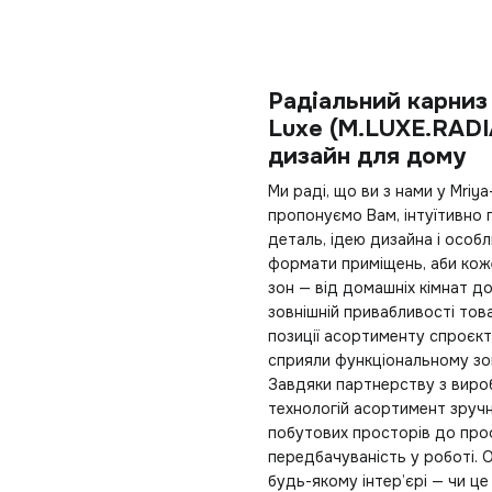
Радіальний карниз
Luxe (M.LUXE.RADI
дизайн для дому
Ми раді, що ви з нами у Mriy
пропонуємо Вам, інтуїтивно
деталь, ідею дизайна і особл
формати приміщень, аби коже
зон — від домашніх кімнат д
зовнішній привабливості товар
позиції асортименту спроєкт
сприяли функціональному зо
Завдяки партнерству з виро
технологій асортимент зруч
побутових просторів до проф
передбачуваність у роботі.
будь-якому інтер’єрі — чи це