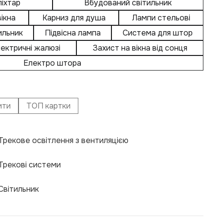
ліхтар
Вбудований світильник
ікна
Карниз для душа
Лампи стельові
ильник
Підвісна лампа
Система для штор
ектричні жалюзі
Захист на вікна від сонця
Електро штора
ити
ТОП картки
Трекове освітлення з вентиляцією
Еле
При
Щіл
Авт
Рол
Нак
Кар
Куп
Трекові системи
Ніш
Крі
Кар
Щіл
Еле
Мот
Гну
Сві
Світильник
Акс
Фур
Кар
Куп