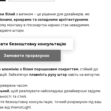
xe білий
з вигином – це рішення для дизайнерів, які
ікнами, еркерами та складними архітектурними
ому монтажу в гіпсокартон карниз стає невидимим,
адаючі штори.
ати безкоштовну консультацію
Замовити прорахунок
 алюмінію з білим порошковим покриттям
, стійкий до
ацій. Забезпечує
плавність руху штор
навіть на вигнутих
еревірена часом.
льний
, щоб реалізувати найскладніші дизайнерські задуми
ьності та стилі.
те безкоштовну консультацію, точний розрахунок під ваш
 від InteriorLight.