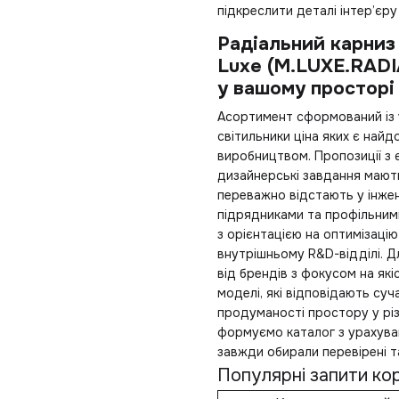
підкреслити деталі інтер’єру
Радіальний карниз
Luxe (M.LUXE.RADI
у вашому просторі
Асортимент сформований із 
світильники ціна
яких є найд
виробництвом. Пропозиції з є
дизайнерські завдання мають
переважно відстають у інжен
підрядниками та профільним
з орієнтацією на оптимізацію
внутрішньому R&D-відділі. 
від брендів з фокусом на як
моделі, які відповідають су
продуманості простору у різ
формуємо каталог з урахуван
завжди обирали перевірені т
Популярні запити кор