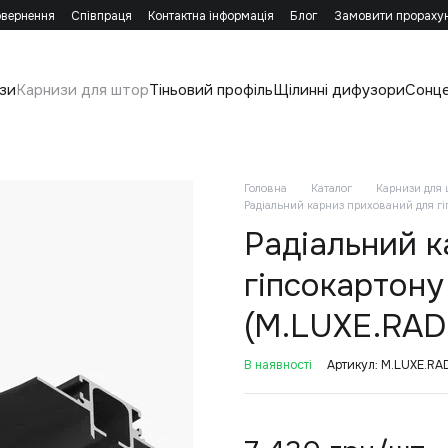
овернення
Співпраця
Контактна інформація
Блог
Замовити прораху
зи
Карнизи для штор
Тіньовий профіль
Щілинні дифузори
Сонц
Головна
Каталог
Карнизи для 
Радіальний карниз прихований для гі
Радіальний к
гіпсокартону
(M.LUXE.RADI
В наявності
Артикул: M.LUXE.RA