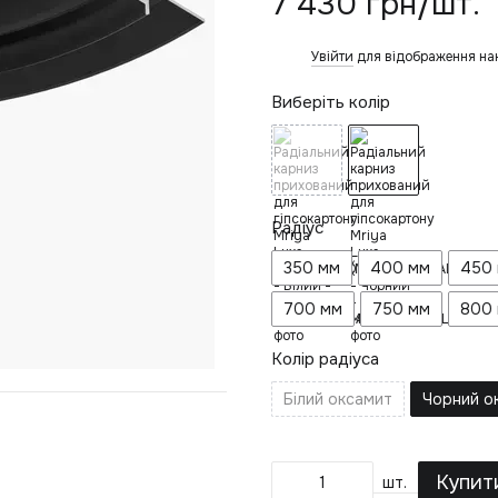
7 430 грн/шт.
Увійти
для відображення на
%
Виберіть колір
Радіус
350 мм
400 мм
450
700 мм
750 мм
800
Колір радіуса
Білий оксамит
Чорний о
Купит
шт.