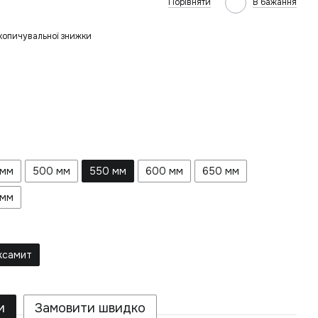
Порівняти
В бажання
копичувальної знижки
 мм
500 мм
550 мм
600 мм
650 мм
 мм
ксамит
и
Замовити швидко