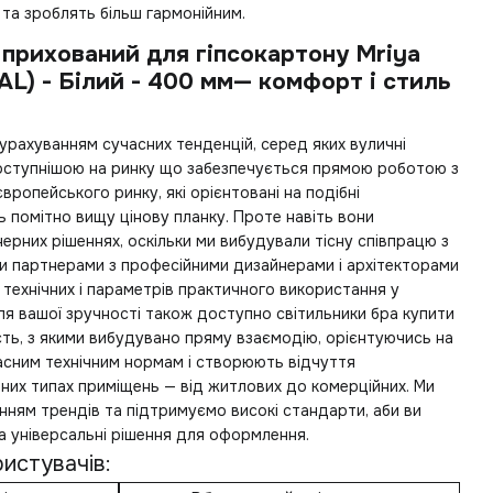
 та зроблять більш гармонійним.
 прихований для гіпсокартону Mriya
AL) - Білий - 400 мм— комфорт і стиль
урахуванням сучасних тенденцій, серед яких
вуличні
оступнішою на ринку що забезпечується прямою роботою з
вропейського ринку, які орієнтовані на подібні
 помітно вищу цінову планку. Проте навіть вони
ерних рішеннях, оскільки ми вибудували тісну співпрацю з
и партнерами з професійними дизайнерами і архітекторами
 технічних і параметрів практичного використання у
Для вашої зручності також доступно
світильники бра купити
ість, з якими вибудувано пряму взаємодію, орієнтуючись на
часним технічним нормам і створюють відчуття
них типах приміщень — від житлових до комерційних. Ми
ням трендів та підтримуємо високі стандарти, аби ви
а універсальні рішення для оформлення.
истувачів: