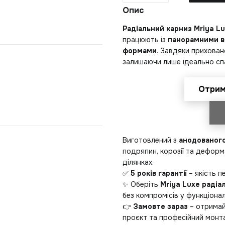
Опис
Радіальний карниз Mriya Lu
працюють із
панорамними в
формами
. Завдяки прихован
залишаючи лише ідеально сп
Отрим
Виготовлений з
анодованого
подряпин, корозії та деформ
ділянках.
✅
5 років гарантії
– якість п
✨ Оберіть
Mriya Luxe радіа
без компромісів у функціонал
👉
Замовте зараз
– отримай
проєкт та професійний монтаж