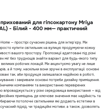
 прихований для гіпсокартону Mriya
AL) - Білий - 400 мм— практичний
a-Home — простірі сучасних рішень для інтер’єру. Ми
 просто
купити світильник на вулицю
продумуючи кожну
ивості вашого простору. Пропозиції адаптовані під різні
н міг без труднощів знайти варіант для будь-якого типу
о великих робочих локацій. Ми акцентуємо увагу не лише
ів, а й тому, наскільки вони зручні в експлуатації: основні
овані так, аби продукція залишалася надійною в роботі,
нуванню і закривали основні потреби дизайну приміщення.
бничими компаніями та використанню перевірених
но впроваджується у різні середовища використання — від
есійних приміщень де ключове значення має надійність та
 Обираючи
потолочні світильники
які додають естетики в
 сучасний підхід, чи традиційні мотиви, а також, дозволять