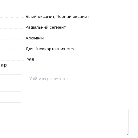
Крі
Білий оксамит, Чорний оксамит
Еле
Осв
Радіальний сегмент
Про
Алюміній
Сте
Для гіпсокартонних стель
Сві
IP68
тар
Увійти за допомогою