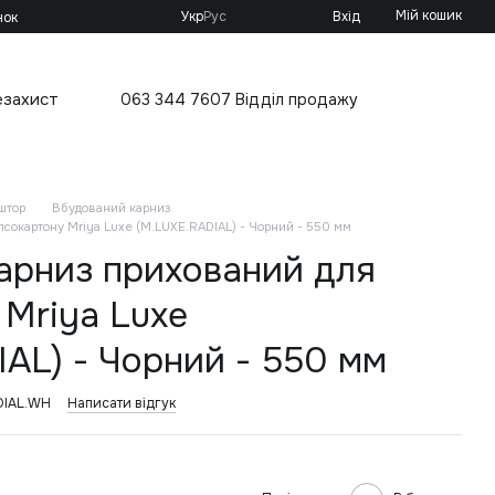
Мій кошик
Укр
Рус
Вхід
нок
езахист
063 344 7607 Відділ продажу
штор
Вбудований карниз
псокартону Mriya Luxe (M.LUXE.RADIAL) - Чорний - 550 мм
арниз прихований для
 Mriya Luxe
AL) - Чорний - 550 мм
DIAL.WH
Написати відгук