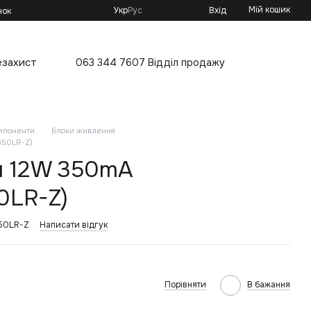
Мій кошик
Укр
Рус
Вхід
нок
езахист
063 344 7607 Відділ продажу
омпоненти
Блоки живлення
350LR-Z)
я 12W 350mA
0LR-Z)
50LR-Z
Написати відгук
Порівняти
В бажання