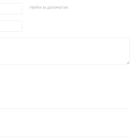
Про
Увійти за допомогою
Крі
Еле
Ліх
Авт