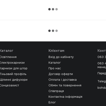
Каталог
Клієнтам
Конт
Освітлення
Вхід до кабінету
063 
Електрокарнизи
Каталог
063 
мене
Карнизи для штор
Про нас
Перед
Тіньовий профіль
Договір оферти
Щілинні дифузори
Оплата і доставка
Tele
Сонцезахист
Обмін та повернення
bohda
Співпраця
Контактна інформація
Блог