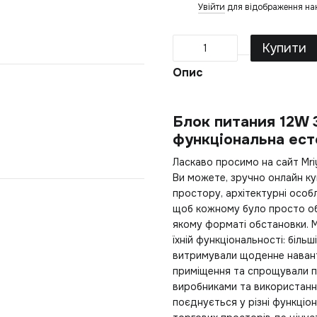
Увійти
для відображення на
%
Купити
Опис
Блок питания 12W
функціональна ест
Ласкаво просимо на сайт Mri
Ви можете, зручно онлайн
ку
простору, архітектурні особл
щоб кожному було просто об
якому форматі обстановки. М
їхній функціональності: біл
витримували щоденне наван
приміщення та спрощували пр
виробниками та використанню
поєднується у різні функціон