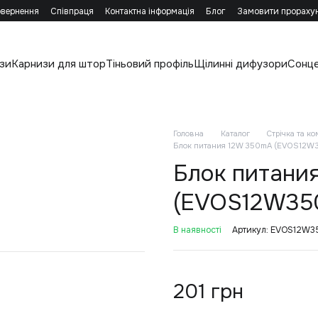
овернення
Співпраця
Контактна інформація
Блог
Замовити прораху
зи
Карнизи для штор
Тіньовий профіль
Щілинні дифузори
Сонц
Головна
Каталог
Стрічка та к
Блок питания 12W 350mA (EVOS12W
Блок питани
(EVOS12W35
В наявності
Артикул: EVOS12W3
201 грн