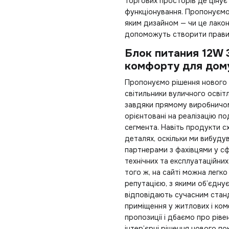
торгових просторів де цінує
функціонування. Пропонуємо
яким дизайном — чи це лаконі
допоможуть створити правил
Блок питания 12W
комфорту для дом
Пропонуємо рішення нового 
світильники вуличного освіт
завдяки прямому виробничом
орієнтовані на реалізацію п
сегмента. Навіть продукти с
деталях, оскільки ми вибуду
партнерами з фахівцями у сф
технічних та експлуатаційни
того ж, на сайті можна легк
репутацією, з якими об’єдну
відповідають сучасним стан
приміщення у житлових і ком
пропозиції і дбаємо про ріве
інтер’єрні рішення нового по