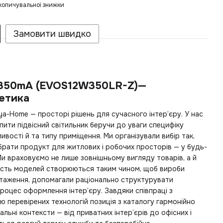
копичувальної знижки
Замовити швидко
 350mA (EVOS12W350LR-Z)—
етика
ya-Home — просторі рішень для сучасного інтер’єру. У нас
пити підвісний світильник
беручи до уваги специфіку
ивості й та типу приміщення. Ми організували вибір так,
рати продукт для житлових і робочих просторів — у будь-
и враховуємо не лише зовнішньому вигляду товарів, а й
ьшість моделей створюються таким чином, щоб вироби
таження, допомагали раціонально структурувати
оцес оформлення інтер’єру. Завдяки співпраці з
 перевірених технологій позиція з каталогу гармонійно
альні контексти — від приватних інтер’єрів до офісних і