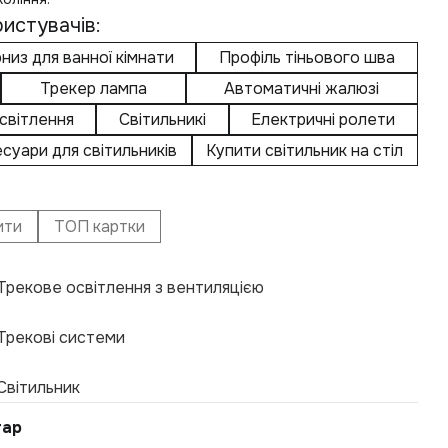
истувачів:
низ для ванної кімнати
Профіль тіньового шва
Трекер лампа
Автоматичні жалюзі
освітлення
Світильникі
Електричні ролети
суари для світильників
Купити світильник на стіл
ити
ТОП картки
Трекове освітлення з вентиляцією
Еле
При
Щіл
Авт
Сві
Нак
Кар
Вули
Трекові системи
Ніш
Крі
Тре
Щіл
Еле
Мот
Гну
Пот
Світильник
Акс
Фур
Сві
тар
Жал