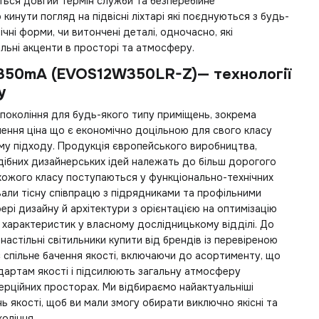
ться довгий термін служби та безперебійне
 кинути погляд на
підвісні ліхтарі
які поєднуються з будь-
чні форми, чи витончені деталі, одночасно, які
ьні акценти в просторі та атмосферу.
 350mA (EVOS12W350LR-Z)— технології
у
покоління для будь-якого типу приміщень, зокрема
лення ціна
що є економічно доцільною для свого класу
у підходу. Продукція європейського виробництва,
одібних дизайнерських ідей належать до більш дорогого
хожого класу поступаються у функціонально-технічних
вали тісну співпрацю з підрядниками та профільними
ері дизайну й архітектури з орієнтацією на оптимізацію
х характеристик у власному дослідницькому відділі. До
о
настільні світильники купити
від брендів із перевіреною
є спільне бачення якості, включаючи до асортименту, що
дартам якості і підсилюють загальну атмосферу
ерційних просторах. Ми відбираємо найактуальніші
нь якості, щоб ви мали змогу обирати виключно якісні та
коління.