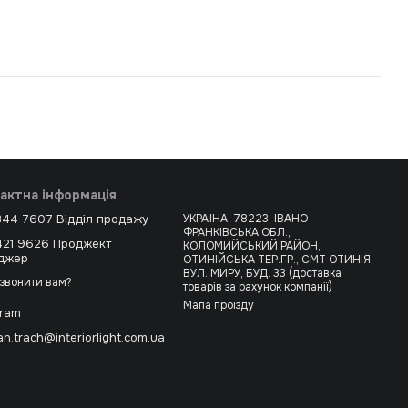
актна інформація
344 7607 Відділ продажу
УКРАЇНА, 78223, ІВАНО-
ФРАНКІВСЬКА ОБЛ.,
421 9626 Проджект
КОЛОМИЙСЬКИЙ РАЙОН,
джер
ОТИНІЙСЬКА ТЕР.ГР., СМТ ОТИНІЯ,
ВУЛ. МИРУ, БУД. 33 (доставка
звонити вам?
товарів за рахунок компанії)
Мапа проїзду
gram
n.trach@interiorlight.com.ua