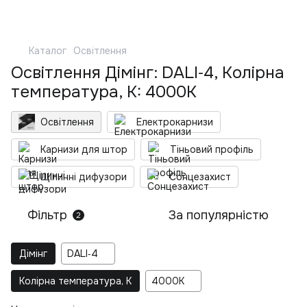
Каталог
Освітлення
Освітлення Дімінг: DALI‑4, Колірна
температура, K: 4000K
Освітлення
Електрокарнизи
Карнизи для штор
Тіньовий профіль
Щілинні дифузори
Сонцезахист
Фільтр
За популярністю
2
Дімінг
DALI‑4
Колірна температура, K
4000K