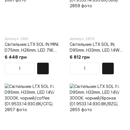
Артикул: 2861
Артикул: 2859
Світильник LTX SOL IN MINI,
Світильник LTX SOL IN,
D75mm, H26mm, LED 7W,
D95mm, H33mm, LED 14W
4000K, білий/білий
3000K, чорний/sahara
6 448 грн
6 812 грн
(01.7526.7.940.WH/WHG)
beige
(01.9533.14.930.BK/SBG)