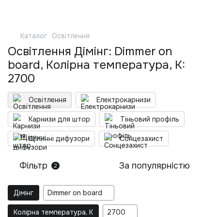
Каталог
Освітлення
Освітлення Дімінг: Dimmer on
board, Колірна температура, K:
2700
Освітлення
Електрокарнизи
Карнизи для штор
Тіньовий профіль
Щілинні дифузори
Сонцезахист
Фільтр
За популярністю
2
Дімінг
Dimmer on board
Колірна температура, K
2700