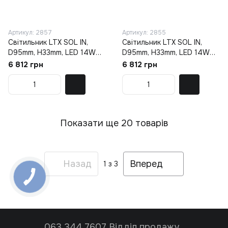
Артикул: 2857
Артикул: 2855
Світильник LTX SOL IN,
Світильник LTX SOL IN,
D95mm, H33mm, LED 14W
D95mm, H33mm, LED 14W
3000K, чорний/coffee
3000K, чорний/бронза
6 812 грн
6 812 грн
(01.9533.14.930.BK/CFG)
(01.9533.14.930.BK/BZG)
Показати ще 20 товарів
Назад
Вперед
1
з 3
063 344 7607 Відділ продажу