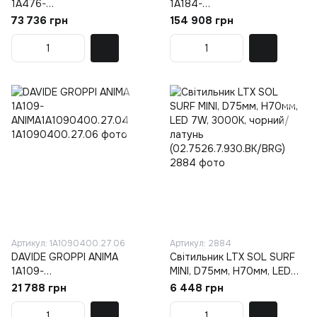
1A476-
1A184-
STOP1A4760100.27.04
BANNER1A1840300.27.04
73 736 грн
154 908 грн
Артикул: 1A1090400.27.06
Артикул: 2884
DAVIDE GROPPI ANIMA
Світильник LTX SOL SURF
1A109-
MINI, D75мм, H70мм, LED
ANIMA1A1090400.27.04
7W, 3000K, чорний/латунь
21 788 грн
6 448 грн
(02.7526.7.930.BK/BRG)