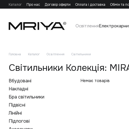
Перейти до основного контенту
Каталог
Про нас
Договір оферти
Оплата і доставка
Обмін та п
Освітлення
Електрокарни
Головна
Каталог
Освітлення
Світильники
Світильники Колекція: MIRA
Вбудовані
Немає товарів
Накладні
Бра світильники
Підвісні
Лінійні
Підлогові