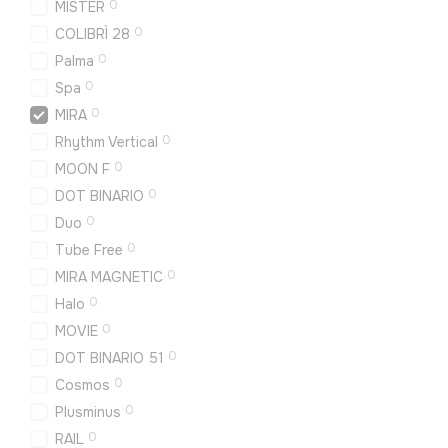
0
MISTER
0
COLIBRÌ 28
0
Palma
0
Spa
0
MIRA
0
Rhythm Vertical
0
MOON F
0
DOT BINARIO
0
Duo
0
Tube Free
0
MIRA MAGNETIC
0
Halo
0
MOVIE
0
DOT BINARIO 51
0
Cosmos
0
Plusminus
0
RAIL