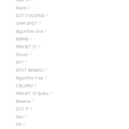
MINI 51
0
Warm
0
SOTTOSOPRA
0
OHM SPOT
0
Algorithm Grid
0
ANIMA
0
MINI BIT 51
0
Ghost
0
SPY
0
SPOT BINARIO
0
Algorithm Free
0
CALVINO
0
MINI BIT 51 Bulbs
0
Balance
0
DOT P
0
Slim
0
FM