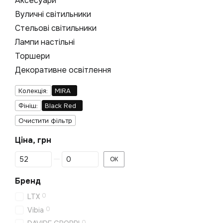
Аксесуари
Вуличні світильники
Стельові світильники
Лампи настільні
Торшери
Декоративне освітлення
Колекція:
MIRA
Фініш:
Black Red
Очистити фільтр
Ціна, грн
Від Ціна, грн
До Ціна, грн
ОК
Бренд
0
LTX
0
Vibia
0