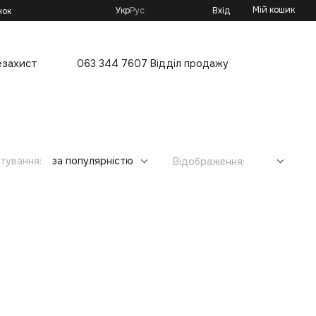
Мій кошик
Укр
Рус
Вхід
нок
езахист
063 344 7607 Відділ продажу
тування:
за популярністю
Відображення: