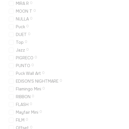
0
MIRA R
0
MOON T
0
NULLA
0
Puck
0
DUET
0
Top
0
Jazz
0
PIGRECO
0
PUNTO
0
Puck Wall Art
0
EDISON'S NIGHTMARE
0
Flamingo Mini
0
RIBBON
0
FLASH
0
Mayfair Mini
0
FILM
0
Offset