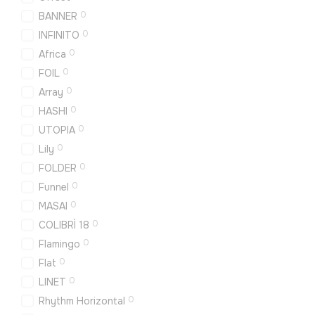
0
BANNER
0
INFINITO
0
Africa
0
FOIL
0
Array
0
HASHI
0
UTOPIA
0
Lily
0
FOLDER
0
Funnel
0
MASAI
0
COLIBRÌ 18
0
Flamingo
0
Flat
0
LINET
0
Rhythm Horizontal