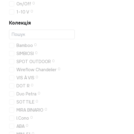
0
On/Off
0
1–10 V
Колекція
0
Bamboo
0
SIMBIOSI
0
SPOT OUTDOOR
0
Wireflow Chandelier
0
VIS À VIS
0
DOT R
0
Duo Petra
0
SOTTILE
0
MIRA BINARIO
0
I.Cono
0
ABA
0