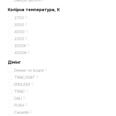
DAVIDE GROPPI
Колірна температура, K
0
2700
0
3000
0
4000
0
2200
0
3000K
0
4000K
Дімінг
0
Dimmer on board
0
TRIAC/IGBT
0
ENDLESS
0
TRIAC
0
DALI
0
PUSH
0
Casambi