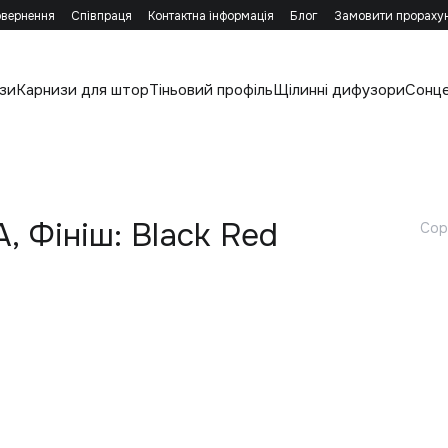
овернення
Співпраця
Контактна інформація
Блог
Замовити прораху
зи
Карнизи для штор
Тіньовий профіль
Щілинні дифузори
Сонц
, Фініш: Black Red
Сор