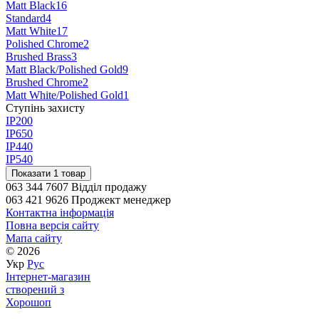
Matt Black
16
Standard
4
Matt White
17
Polished Chrome
2
Brushed Brass
3
Matt Black/Polished Gold
9
Brushed Chrome
2
Matt White/Polished Gold
1
Ступінь захисту
IP20
0
IP65
0
IP44
0
IP54
0
Показати 1 товар
063 344 7607 Відділ продажу
063 421 9626 Проджект менеджер
Контактна інформація
Повна версія сайту
Мапа сайту
© 2026
Укр
Рус
Інтернет-магазин
створений з
Хорошоп