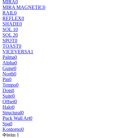
MIRA
0
MIRA MAGNETIC
0
RAIL
0
REFLEX
0
SHADE
0
SOL 1
0
SOL 2
0
SPOT
0
TOAST
0
VICEVERSA
1
Palma
0
Alpha
0
Guise
0
North
0
Pin
0
Tempo
0
Dots
0
Suite
0
Offset
0
Halo
0
Structural
0
Puck Wall Art
0
Spa
0
Kontorno
0
Фініш
‍
1