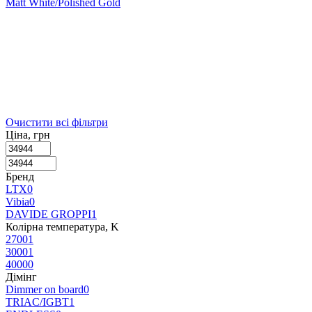
Matt White/Polished Gold
Очистити всі фільтри
Ціна, грн
Бренд
LTX
0
Vibia
0
DAVIDE GROPPI
1
Колірна температура, K
2700
1
3000
1
4000
0
Дімінг
Dimmer on board
0
TRIAC/IGBT
1