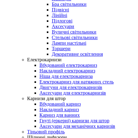
Бра світильники
Підвісні
Лінійні
Підлогові
Аксесуари
Вуличні світильники
Стельові світильники
Лампи настільні
Торшери
Декоративне освітлення
Електрокарнизи
Вбудований електрокарниз
Накладний електрокарниз
Ніша для електрокарниза
Електрокарниз для натяжних стель
Двигуни для електрокарнизів
Аксесуари для електрокарнизів
Карнизи для штор
Вбудований карниз
Накладний карниз
Карниз для ванних
Гнуті (еркерні) карнизи для штор
Аксесуари для механічних карнизів
Тіньовий профіль
Щілинні дифузори