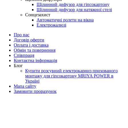
Щілинний дифузор для гіпсокартону
Щілинний дифузор для натяжної стелі
Сонцезахист
Автоматичні ролети на вікна
Електрожалюзі
Про нас
Договір оферти
Оплата і доставка
Обмін та повернення
Співпраця
Контактна інформація
Блог
Купити розсувний електрокарниз прихованого
монтажу для гіпсокартону MRIYA POWER в
Україні
Мапа сайту
Замовити прорахунок