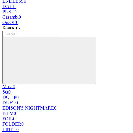
ENDLESS
0
DALI
1
PUSH
1
Casambi
0
On/Off
0
Колекція
Musa
0
Set
0
DOT P
0
DUET
0
EDISON'S NIGHTMARE
0
FILM
0
FOIL
0
FOLDER
0
LINET
0