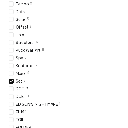
11
Tempo
5
Dots
5
Suite
3
Offset
1
Halo
6
Structural
11
Puck Wall Art
5
Spa
5
Kontorno
4
Musa
5
Set
5
DOT P
1
DUET
1
EDISON'S NIGHTMARE
1
FILM
1
FOIL
1
FOLDER