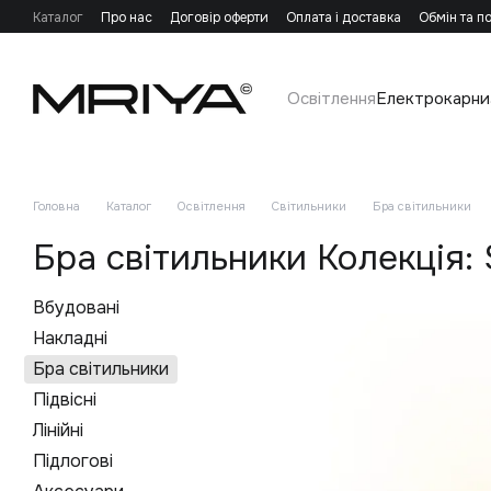
Перейти до основного контенту
Каталог
Про нас
Договір оферти
Оплата і доставка
Обмін та п
Освітлення
Електрокарни
Головна
Каталог
Освітлення
Світильники
Бра світильники
Бра світильники Колекція: 
Вбудовані
Накладні
Бра світильники
Підвісні
Лінійні
Підлогові