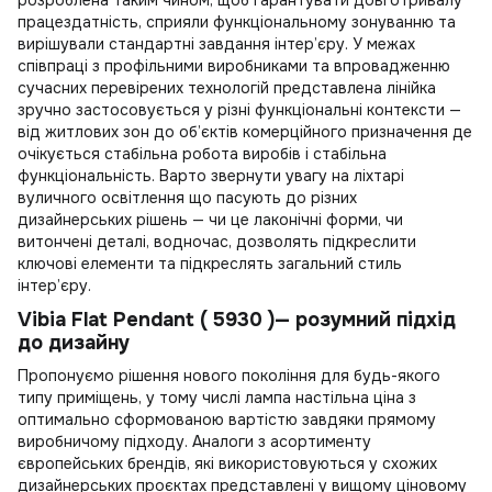
працездатність, сприяли функціональному зонуванню та
вирішували стандартні завдання інтер’єру. У межах
співпраці з профільними виробниками та впровадженню
сучасних перевірених технологій представлена лінійка
зручно застосовується у різні функціональні контексти —
від житлових зон до об’єктів комерційного призначення де
очікується стабільна робота виробів і стабільна
функціональність. Варто звернути увагу на
ліхтарі
вуличного освітлення
що пасують до різних
дизайнерських рішень — чи це лаконічні форми, чи
витончені деталі, водночас, дозволять підкреслити
ключові елементи та підкреслять загальний стиль
інтер’єру.
Vibia Flat Pendant ( 5930 )— розумний підхід
до дизайну
Пропонуємо рішення нового покоління для будь-якого
типу приміщень, у тому числі
лампа настільна ціна
з
оптимально сформованою вартістю завдяки прямому
виробничому підходу. Аналоги з асортименту
європейських брендів, які використовуються у схожих
дизайнерських проєктах представлені у вищому ціновому