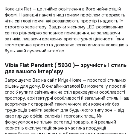
Колекція Flat — це лінійне освітлення в його найчистішій
формі. Накладні панелі з надтонким профілем створюють
чіткі світлові прямі, які розширюють простір і надають їм
строгого характеру. Завдяки якісному LED-розсіюванню
світло рівномірно заповнює приміщення, не залишаючи
затінків, лишаючи враження архітектурної цілісності. Їхня
геометрична простота дозволяє легко вписати колекцію в
будь-який сучасний інтер’єр.
Vibia Flat Pendant ( 5930 )— зручність і стиль
для вашого інтер’єру
Запрошуємо Вас на сайт Mriya-Home — просторі стильних
рішень для дому. В онлайн-каталозі Ви можете, у простий
спосіб
купити світильник на стіл
враховуючи особливості
простору, архітектурні особливості й загальний стиль. Наш
асортимент створений таким чином, аби кожен міг без
труднощів знайти варіант для будь-якого типу зон — від
квартир до офісів, салонів і торгових площ. Ми
фокусуємося не тільки естетиці товарів, а й реальній
користі в експлуатації: значна частина продукції
розроблена таким чином, щоб гарантувати довготривалу