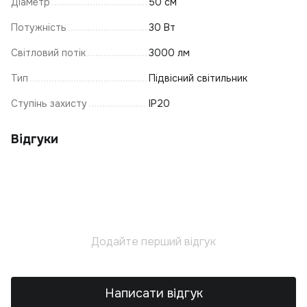
Е
Вв
Діаметр
50 см
Ф
Потужність
30 Вт
К
Світловий потік
3000 лм
Ла
Тип
Підвісний світильник
С
Ка
Ступінь захисту
IP20
К
П
Відгуки
К
Ці
К
Ка
В
Додайте перший відгук
Св
Л
Написати відгук