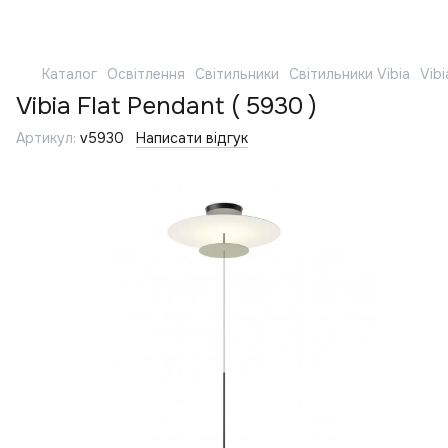
Каталог
Освітлення
Світильники
Світильники Vibia
Vibi
Vibia Flat Pendant ( 5930 )
Артикул:
v5930
Написати відгук