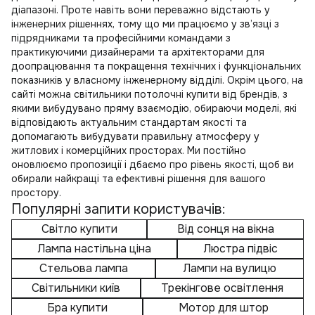
діапазоні. Проте навіть вони переважно відстають у
інженерних рішеннях, тому що ми працюємо у зв’язці з
підрядниками та професійними командами з
практикуючими дизайнерами та архітекторами для
доопрацювання та покращення технічних і функціональних
показників у власному інженерному відділі. Окрім цього, на
сайті можна
світильники потолочні купити
від брендів, з
якими вибудувано пряму взаємодію, обираючи моделі, які
відповідають актуальним стандартам якості та
допомагають вибудувати правильну атмосферу у
житлових і комерційних просторах. Ми постійно
оновлюємо пропозиції і дбаємо про рівень якості, щоб ви
обирали найкращі та ефективні рішення для вашого
простору.
Популярні запити користувачів:
Світло купити
Від сонця на вікна
Лампа настільна ціна
Люстра підвіс
Стельова лампа
Лампи на вулицю
Світильники київ
Трекінгове освітлення
Бра купити
Мотор для штор