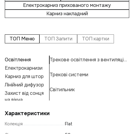
Електрокарниз прихованого монтажу
Карниз накладний
ТОП Меню
ТОП Запити
ТОП картки
Освітлення
Трекове освітлення з вентиляцією
П
А
С
Електрокарнизи
На
Н
К
Трекові системи
Карниз для штор
Р
Н
К
Е
Лінійний дифузор
На
Ос
М
Г
Світильник
Захист від сонця
Пі
А
Ф
на вікна
Ку
Тр
Характеристики
Л
Колекція
Flat
Св