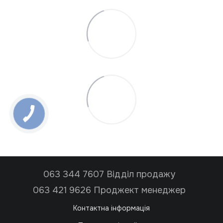
063 344 7607 Відділ продажу
063 421 9626 Проджект менеджер
Контактна інформація