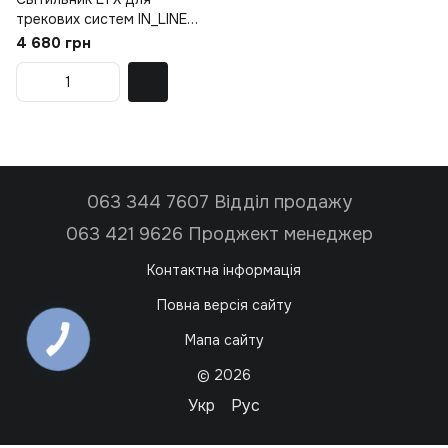
трекових систем IN_LINE
SOL MINI, 2 групи, ON/OFF,
4 680 грн
D75мм, H26мм, LED 6.3W,
4000K, латунь/чорний
(06.7526.7.940.BR/BK.2G)
063 344 7607 Відділ продажу
063 421 9626 Проджект менеджер
Контактна інформація
Повна версія сайту
Мапа сайту
© 2026
Укр
Рус