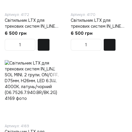
Артикул: 4172
Артикул: 4170
Світильник LTX для
Світильник LTX для
трекових систем IN_LINE
трекових систем IN_LINE
SOL MINI, DALI 4x, D75mm,
SOL MINI, DALI 4x, D75mm,
6 500 грн
6 500 грн
H26mm, LED 6.3W, 4000K,
H26mm, LED 6.3W, 3000K,
латунь/чорний
латунь/чорний
(06.7526.7.940.BR/BK.DALI.
(06.7526.7.930.BR/BK.DALI.
4x)
4x)
Артикул: 4169
Світильник LTX для