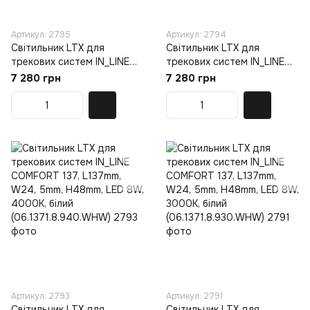
Артикул: 2795
Артикул: 2794
Світильник LTX для
Світильник LTX для
трекових систем IN_LINE
трекових систем IN_LINE
COMFORT 407, L407mm,
COMFORT 407, L407mm,
7 280 грн
7 280 грн
W24, 5mm, H48mm, LED
W24, 5mm, H48mm, LED
20W, 4000К, білий
20W, 3000К, білий
(06.4071.20.940.WH)
(06.4071.20.930.WH)
Артикул: 2793
Артикул: 2791
Світильник LTX для
Світильник LTX для