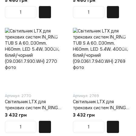
5 460 грн
5 460 грн
LED 6.3W, 3000К, sahara
LED 6.3W, 4000К, sahara
beige/чорний
beige/чорний
(09.7526.7.930.SBG/BK)
(09.7526.7.940.SBG/BK)
Артикул: 2770
Артикул: 2769
Світильник LTX для
Світильник LTX для
трекових систем IN_RING
трекових систем IN_RING
TUB S A 60, D30mm,
TUB S A 60, D30mm,
3 432 грн
3 432 грн
H60mm, LED 5.4W, 3000К,
H60mm, LED 5.4W, 4000К,
білий/чорний
білий/чорний
(09.0361.7.930.WH)
(09.0361.7.940.WH)