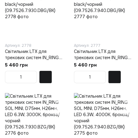
Артикул: 2778
Артикул: 2777
Світильник LTX для
Світильник LTX для
трекових систем IN_RING
трекових систем IN_RING
SOL MINI, D75мм, H26мм,
SOL MINI, D75мм, H26мм,
5 460 грн
5 460 грн
LED 6.3W, 3000К, diamond
LED 6.3W, 4000К, diamond
black/чорний
black/чорний
(09.7526.7.930.DBG/BK)
(09.7526.7.940.DBG/BK)