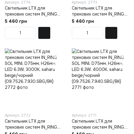
Артикул: 2774
Артикул: 2773
Світильник LTX для
Світильник LTX для
трекових систем IN_RING
трекових систем IN_RING
SOL MINI, D75мм, H26мм,
SOL MINI, D75мм, H26мм,
5 460 грн
5 460 грн
LED 6.3W, 3000К, coffee/
LED 6.3W, 4000К, coffee/
чорний
чорний
(09.7526.7.930.CFG/BK)
(09.7526.7.940.CFG/BK)
Артикул: 2772
Артикул: 2771
Світильник LTX для
Світильник LTX для
трекових систем IN_RING
трекових систем IN_RING
SOL MINI, D75мм, H26мм,
SOL MINI, D75мм, H26мм,