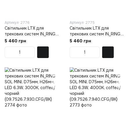
Артикул: 2776
Артикул: 2775
Світильник LTX для
Світильник LTX для
трекових систем IN_RING
трекових систем IN_RING
SOL MINI, D75мм, H26мм,
SOL MINI, D75мм, H26мм,
5 460 грн
5 460 грн
LED 6.3W, 3000К, бронза/
LED 6.3W, 4000К, бронза/
чорний
чорний
(09.7526.7.930.BZG/BK)
(09.7526.7.940.BZG/BK)