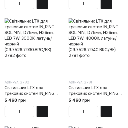
чорний
чорний
(09.7526.7.930.CPG/BK)
(09.7526.7.940.CPG/BK)
Артикул: 2782
Артикул: 2781
Світильник LTX для
Світильник LTX для
трекових систем IN_RING
трекових систем IN_RING
SOL MINI, D75мм, H26мм,
SOL MINI, D75мм, H26мм,
5 460 грн
5 460 грн
LED 7W, 3000К, латунь/
LED 7W, 4000К, латунь/
чорний
чорний
(09.7526.7.930.BRG/BK)
(09.7526.7.940.BRG/BK)