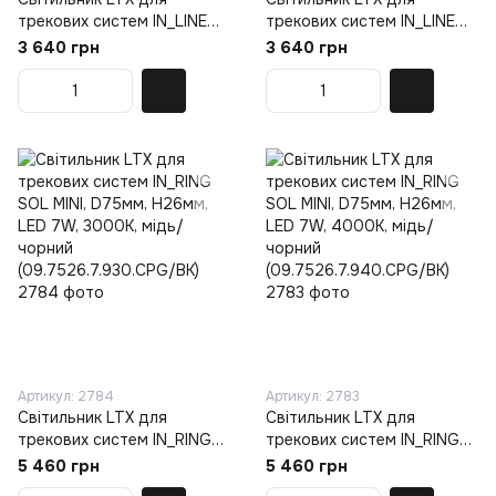
трекових систем IN_LINE
трекових систем IN_LINE
COMFORT 137, L137mm,
COMFORT 137, L137mm,
3 640 грн
3 640 грн
W24, 5mm, H48mm, LED 8W,
W24, 5mm, H48mm, LED 8W,
4000К, білий
3000К, білий
(06.1371.8.940.WHW)
(06.1371.8.930.WHW)
Артикул: 2784
Артикул: 2783
Світильник LTX для
Світильник LTX для
трекових систем IN_RING
трекових систем IN_RING
SOL MINI, D75мм, H26мм,
SOL MINI, D75мм, H26мм,
5 460 грн
5 460 грн
LED 7W, 3000К, мідь/
LED 7W, 4000К, мідь/