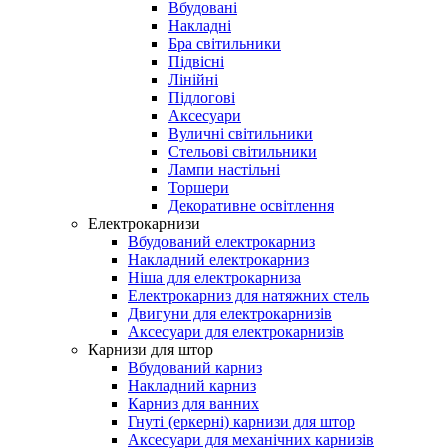
Вбудовані
Накладні
Бра світильники
Підвісні
Лінійні
Підлогові
Аксесуари
Вуличні світильники
Стельові світильники
Лампи настільні
Торшери
Декоративне освітлення
Електрокарнизи
Вбудований електрокарниз
Накладний електрокарниз
Ніша для електрокарниза
Електрокарниз для натяжних стель
Двигуни для електрокарнизів
Аксесуари для електрокарнизів
Карнизи для штор
Вбудований карниз
Накладний карниз
Карниз для ванних
Гнуті (еркерні) карнизи для штор
Аксесуари для механічних карнизів