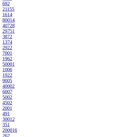
69
2
211
55
161
4
800
14
407
28
2975
1
387
2
137
4
292
2
700
1
196
2
5000
1
100
6
192
2
900
5
4000
2
600
7
500
2
450
2
200
1
49
1
300
12
35
1
2000
16
26
2