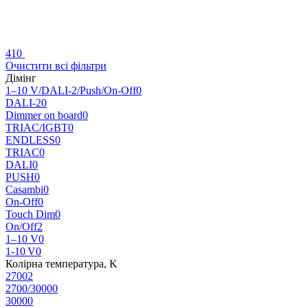
410
Очистити всі фільтри
Дімінг
1–10 V/DALI-2/Push/On-Off
0
DALI-2
0
Dimmer on board
0
TRIAC/IGBT
0
ENDLESS
0
TRIAC
0
DALI
0
PUSH
0
Casambi
0
On-Off
0
Touch Dim
0
On/Off
2
1–10 V
0
1‑10 V
0
Колірна температура, K
2700
2
2700/3000
0
3000
0