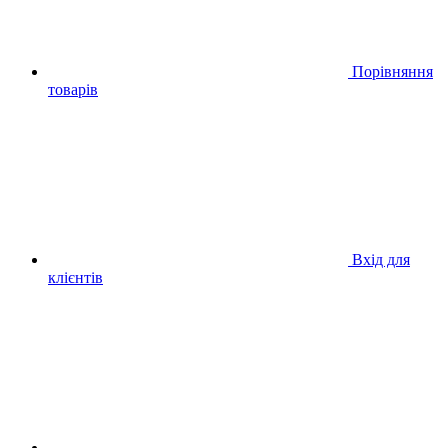
Порівняння
товарів
Вхід для
клієнтів