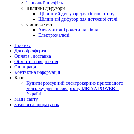
Тіньовий профіль
Щілинні дифузори
Щілинний дифузор для гіпсокартону
Щілинний дифузор для натяжної стелі
Сонцезахист
Автоматичні ролети на вікна
Електрожалюзі
Про нас
Договір оферти
Оплата і доставка
Обмін та повернення
Співпраця
Контактна інформація
Блог
Купити розсувний електрокарниз прихованого
монтажу для гіпсокартону MRIYA POWER в
Україні
Мапа сайту
Замовити прорахунок