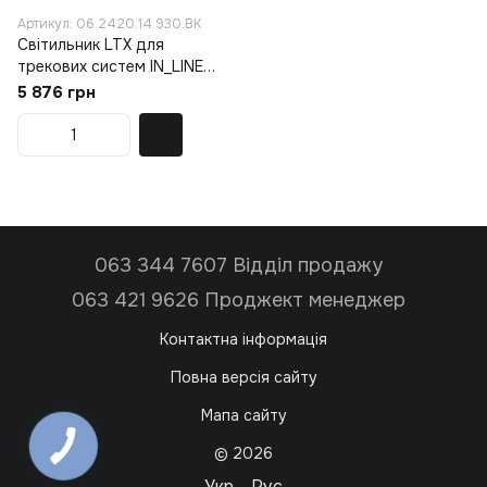
Артикул: 06.2420.14.930.BK
Світильник LTX для
трекових систем IN_LINE
ART, L242mm, W22mm, H14,
5 876 грн
5mm, LED 14W, 3000К,
чорний (06.2420.14.930.BK)
063 344 7607 Відділ продажу
063 421 9626 Проджект менеджер
Контактна інформація
Повна версія сайту
Мапа сайту
© 2026
Укр
Рус