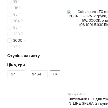
0
39
0
116
0
95
0
384
0
85
0
298
2
3000
0
75
Ступінь захисту
Ціна, грн
Від Ціна, грн
До Ціна, грн
ОК
Артикул: 4156
Світильник LTX для тр
IN_LINE SFERA, 2 груп
LED 5W, 3000К, опало