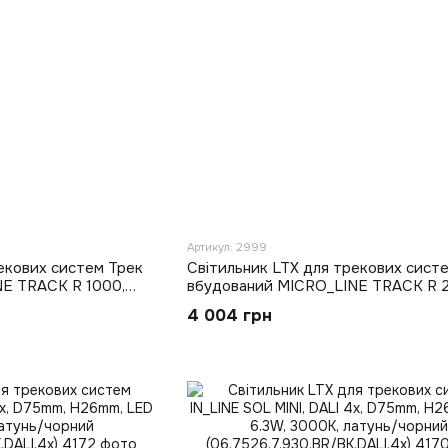
Артикул: 2999
екових систем Трек
Світильник LTX для трекових сист
E TRACK R 1000,
вбудований MICRO_LINE TRACK R 
6mm, чорний
L2000mm, W47mm, H26mm, чорни
4 004 грн
(14.R200.BK)