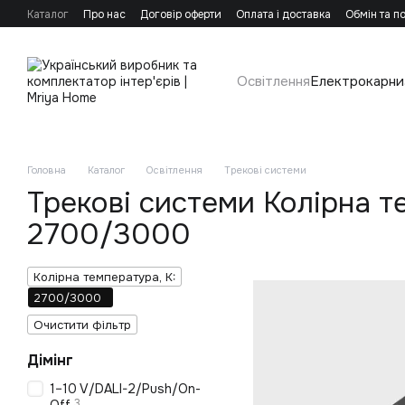
Перейти до основного контенту
Каталог
Про нас
Договір оферти
Оплата і доставка
Обмін та п
Освітлення
Електрокарни
Головна
Каталог
Освітлення
Трекові системи
Трекові системи Колірна т
2700/3000
Колірна температура, K:
2700/3000
Очистити фільтр
Дімінг
1–10 V/DALI-2/Push/On-
3