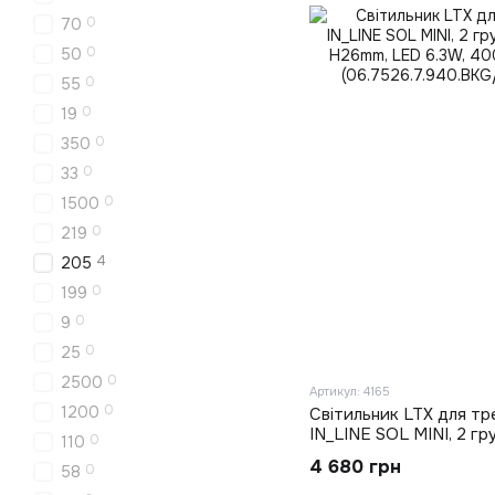
0
70
0
50
0
55
0
19
0
350
0
33
0
1500
0
219
4
205
0
199
0
9
0
25
0
2500
Артикул: 4165
0
1200
Світильник LTX для тр
IN_LINE SOL MINI, 2 г
0
110
H26mm, LED 6.3W, 400
4 680 грн
0
58
(06.7526.7.940.BKG/BK