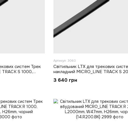
Артикул: 3060
екових систем Трек
Світильник LTX для трекових сист
 TRACK S 1000,
накладний MICRO_LINE TRACK S 20
.5mm, чорний
L2000mm, W16mm, H28.5mm, чорни
3 640 грн
(14.S200.BK)