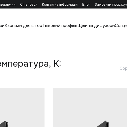
овернення
Співпраця
Контактна інформація
Блог
Замовити прораху
зи
Карнизи для штор
Тіньовий профіль
Щілинні дифузори
Сонц
емпература, K:
Сор