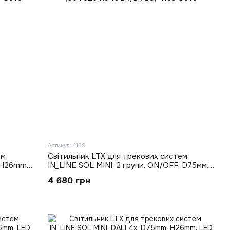
Артикул: 4169
ем
Світильник LTX для трекових систем
 H26mm,
IN_LINE SOL MINI, 2 групи, ON/OFF, D75мм,
H26мм, LED 6.3W, 4000K, латунь/чорний
4 680 грн
(06.7526.7.940.BR/BK.2G)