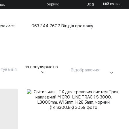
Мій кошик
Укр
Рус
Вхід
нок
езахист
063 344 7607 Відділ продажу
за популярністю
тування:
Відображення: