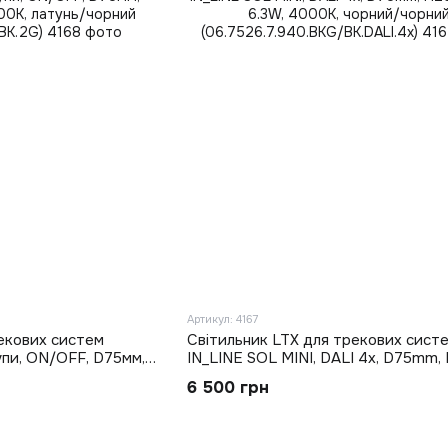
Артикул: 4167
екових систем
Світильник LTX для трекових сист
упи, ON/OFF, D75мм,
IN_LINE SOL MINI, DALI 4x, D75mm,
K, латунь/чорний
LED 6.3W, 4000K, чорний/чорний
6 500 грн
G)
(06.7526.7.940.BKG/BK.DALI.4x)