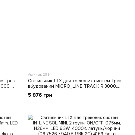
Артикул: 2994
ем Трек
Світильник LTX для трекових систем Трек
2000,
вбудований MICRO_LINE TRACK R 3000,
й
L3000mm, W47mm, H26mm, чорний
5 876 грн
(14.R300.BK)