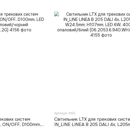
Артикул: 4155
екових систем
Світильник LTX для трекових сист
и, ON/OFF, D100mm,
IN_LINE LINEA B 205 DALI 4x, L205
вий/чорний
W24.5mm, H107mm, LED 6W, 4000К