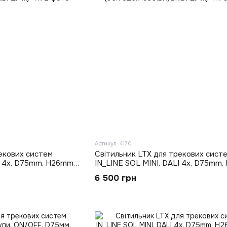
Артикул: 4170
екових систем
Світильник LTX для трекових сист
I 4x, D75mm, H26mm,
IN_LINE SOL MINI, DALI 4x, D75mm,
нь/чорний
LED 6.3W, 3000K, латунь/чорний
6 500 грн
ALI.4x)
(06.7526.7.930.BR/BK.DALI.4x)