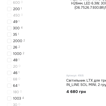
0
600
1
200
0
450
1
49
4
300
1
35
2
2000
2
26
2
1000
1
48
0
20
1
46
Артикул: 4168
0
68
Світильник LTX для тр
IN_LINE SOL MINI, 2 гр
1
64
H26мм, LED 6.3W, 3000
4 680 грн
0
180
(06.7526.7.930.BR/BK.2
4
1003
0
30