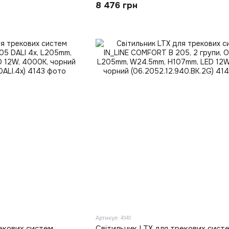
8 476 грн
опаловий/білий (06.2053.6.940.WH.D
Артикул: 4141
екових систем
Світильник LTX для трекових сист