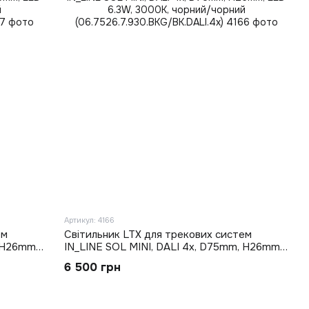
Артикул: 4166
ем
Світильник LTX для трекових систем
 H26mm,
IN_LINE SOL MINI, DALI 4x, D75mm, H26mm,
LED 6.3W, 3000K, чорний/чорний
6 500 грн
(06.7526.7.930.BKG/BK.DALI.4x)