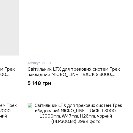
Артикул: 3059
ем Трек
Світильник LTX для трекових систем Трек
00,
накладний MICRO_LINE TRACK S 3000,
й
L3000mm, W16mm, H28.5mm, чорний
5 148 грн
(14.S300.BK)