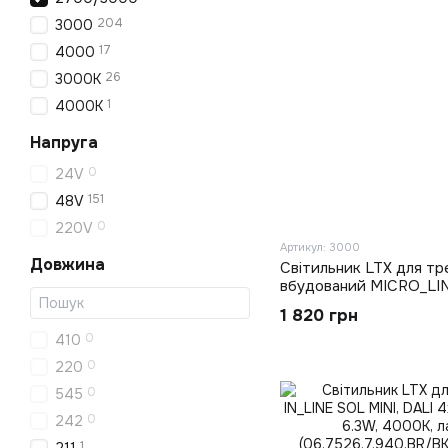
204
3000
17
4000
26
3000K
1
4000K
Напруга
0
24V
151
48V
0
220V
Артикул: 3000
Довжина
Світильник LTX для тр
вбудований MICRO_LIN
L1000mm, W47mm, H2
1 820 грн
(14.R100.BK)
0
410
0
220
0
545
0
242
1