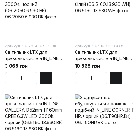
Артикул: 06.2050.6.930.BK
Артикул: 06.5160.13.930.WH
Світильник LTX для
Світильник LTX для
трекових систем IN_LINE
трекових систем IN_LINE
LINEA 205, L205mm, W24,
GALLERY, D52mm, H160mm,
3 068 грн
10 868 грн
5mm, H48mm, LED 6W,
CREE 6.3W LED, 3000K,
3000К, чорний
білий (06.5160.13.930.WH)
(06.2050.6.930.BK)