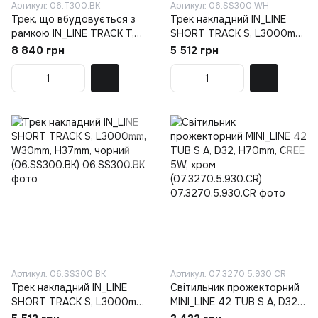
Артикул: 06.T300.BK
Артикул: 06.SS300.WH
Трек, що вбудовується з
Трек накладний IN_LINE
рамкою IN_LINE TRACK T,
SHORT TRACK S, L3000mm,
L3000mm, W40mm, H54mm,
W30mm, H37mm, білий
8 840 грн
5 512 грн
чорний (06.T300.BK)
(06.SS300.WH)
Артикул: 06.SS300.BK
Артикул: 07.3270.5.930.CR
Трек накладний IN_LINE
Світильник прожекторний
SHORT TRACK S, L3000mm,
MINI_LINE 42 TUB S A, D32,
W30mm, H37mm, чорний
H70mm, CREE 5W, хром