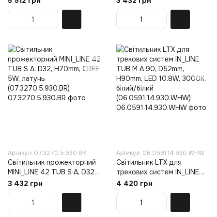
5 512 грн
3 432 грн
(06.SS300.BK)
(07.3270.5.930.CR)
Артикул: 07.3270.5.930.BR
Артикул: 06.0591.14.930.WHW
Світильник прожекторний
Світильник LTX для
MINI_LINE 42 TUB S A, D32,
трекових систем IN_LINE
H70mm, CREE 5W, латунь
TUB M A 90, D52mm,
3 432 грн
4 420 грн
(07.3270.5.930.BR)
H90mm, LED 10.8W, 3000К,
білий/білий
(06.0591.14.930.WHW)