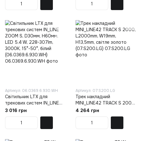
(06.win.3.930.BK)
Артикул: 06.0369.6.930.WH
Артикул: 07.S200.LG
Світильник LTX для
Трек накладний
трекових систем IN_LINE
MINI_LINE42 TRACK S 2000,
ZOOM S, D30мм, H60мм,
L2000mm, W19mm,
3 016 грн
4 264 грн
LED 5.4 W, 228-307lm,
H13,5mm, світле золото
3000K, 15°-50°, білий
(07.S200.LG)
(06.0369.6.930.WH)