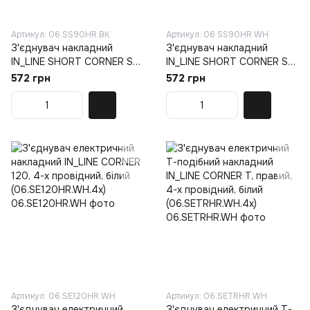
Артикул: 06.SS90HR.BK
Артикул: 06.SS90HR.WH
З'єднувач накладний
З'єднувач накладний
IN_LINE SHORT CORNER S
IN_LINE SHORT CORNER S
HR, чорний (06.SS90HR.BK)
HR, білий (06.SS90HR.WH)
572 грн
572 грн
Артикул: 06.SE120HR.WH
Артикул: 06.SETRHR.WH
З'єднувач електричний
З'єднувач електричний Т-