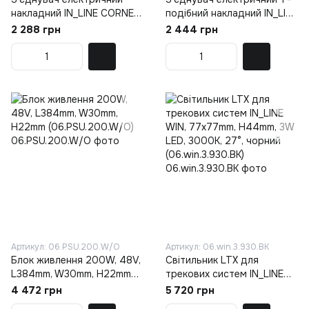
накладний IN_LINE CORNER
подібний накладний IN_LINE
120, 4-х провідний, білий
CORNER T, правий, 4-х
2 288 грн
2 444 грн
(06.SE120HR.WH.4x)
провідний, білий
(06.SETRHR.WH.4x)
Артикул: 06.PSU.200.W/O
Артикул: 06.win.3.930.BK
Блок живлення 200W, 48V,
Світильник LTX для
L384mm, W30mm, H22mm
трекових систем IN_LINE
(06.PSU.200.W/O)
WIN, 77x77mm, H44mm, 3W
4 472 грн
5 720 грн
LED, 3000K, 27°, чорний