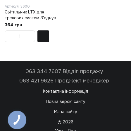
Артикул: 3690
Світильник LTX для
трекових систем З'єднувач
лінійний електричний
364 грн
PICO_LINE ELECTRICAL
JOINT, чорний
(16.SLE00.BK)
063 344 7607 Відділ продажу
063 421 9626 Проджект менеджер
Контактна інформація
Повна версія сайту
Мапа сайту
© 2026
Укр
Рус