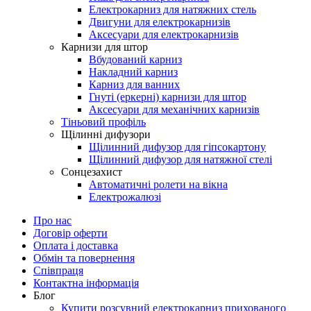
Електрокарниз для натяжних стель
Двигуни для електрокарнизів
Аксесуари для електрокарнизів
Карнизи для штор
Вбудований карниз
Накладний карниз
Карниз для ванних
Гнуті (еркерні) карнизи для штор
Аксесуари для механічних карнизів
Тіньовий профіль
Щілинні дифузори
Щілинний дифузор для гіпсокартону
Щілинний дифузор для натяжної стелі
Сонцезахист
Автоматичні ролети на вікна
Електрожалюзі
Про нас
Договір оферти
Оплата і доставка
Обмін та повернення
Співпраця
Контактна інформація
Блог
Купити розсувний електрокарниз прихованого