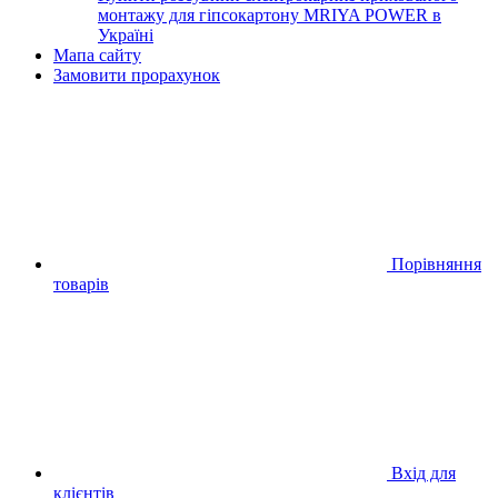
монтажу для гіпсокартону MRIYA POWER в
Україні
Мапа сайту
Замовити прорахунок
Порівняння
товарів
Вхід для
клієнтів