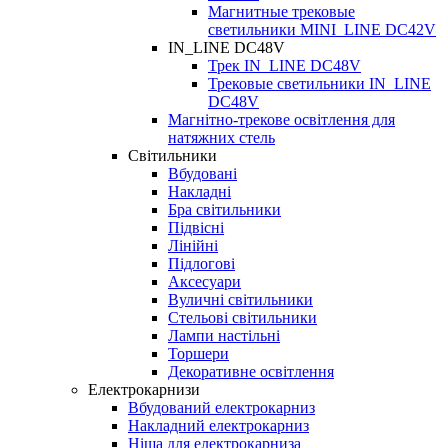
Магнитные трековые
светильники MINI_LINE DC42V
IN_LINE DC48V
Трек IN_LINE DC48V
Трековые светильники IN_LINE
DC48V
Магнітно-трекове освітлення для
натяжних стель
Світильники
Вбудовані
Накладні
Бра світильники
Підвісні
Лінійні
Підлогові
Аксесуари
Вуличні світильники
Стельові світильники
Лампи настільні
Торшери
Декоративне освітлення
Електрокарнизи
Вбудований електрокарниз
Накладний електрокарниз
Ніша для електрокарниза