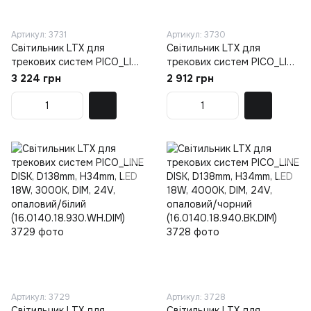
Артикул: 3731
Артикул: 3730
Світильник LTX для
Світильник LTX для
трекових систем PICO_LINE
трекових систем PICO_LINE
DISK, D138mm, H34mm, LED
DISK, D138mm, H34mm, LED
3 224 грн
2 912 грн
18W, 4000K, DIM, 24V,
18W, 4000K, DIM, 24V,
опаловий/латунь
опаловий/білий
(16.0140.18.940.BR.DIM)
(16.0140.18.940.WH.DIM)
Артикул: 3729
Артикул: 3728
Світильник LTX для
Світильник LTX для