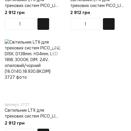
трекових систем PICO_LINE
трекових систем PICO_LINE
DISK, D138mm, H34mm, LED
DISK, D138mm, H34mm, LED
2 912 грн
2 912 грн
18W, 3000K, DIM, 24V,
18W, 4000K, DIM, 24V,
опаловий/білий
опаловий/чорний
(16.0140.18.930.WH.DIM)
(16.0140.18.940.BK.DIM)
Артикул: 3727
Світильник LTX для
трекових систем PICO_LINE
DISK, D138mm, H34mm, LED
2 912 грн
18W, 3000K, DIM, 24V,