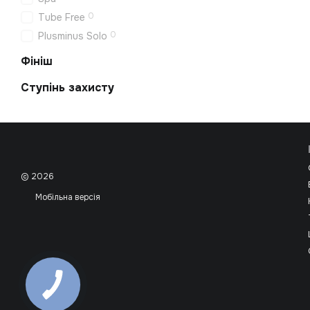
0
Tube Free
0
Plusminus Solo
Фініш
Ступінь захисту
© 2026
Мобільна версія