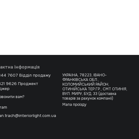
актна інформація
344 7607 Відділ продажу
УКРАЇНА, 78223, ІВАНО-
ФРАНКІВСЬКА ОБЛ.,
421 9626 Проджект
КОЛОМИЙСЬКИЙ РАЙОН,
джер
ОТИНІЙСЬКА ТЕР.ГР., СМТ ОТИНІЯ,
ВУЛ. МИРУ, БУД. 33 (доставка
звонити вам?
товарів за рахунок компанії)
Мапа проїзду
gram
n.trach@interiorlight.com.ua