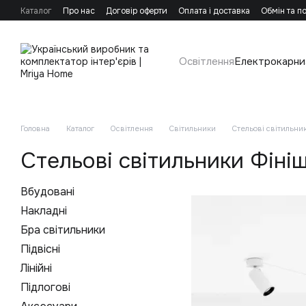
Перейти до основного контенту
Каталог
Про нас
Договір оферти
Оплата і доставка
Обмін та п
Освітлення
Електрокарни
Головна
Каталог
Освітлення
Світильники
Стельові світильни
Стельові світильники Фініш
Вбудовані
Накладні
Бра світильники
Підвісні
Лінійні
Підлогові