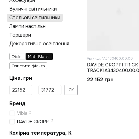
Аксесуари
Вуличні світильники
Стельові світильники
Лампи настільні
Торшери
Декоративне освітлення
Фініш:
Matt Black
Артикул: 1A3430400.00.00
DAVIDE GROPPI TRICK
Очистити фільтр
TRACK1A3430400.00.
Ціна, грн
22 152 грн
Від Ціна, грн
До Ціна, грн
ОК
Бренд
0
Vibia
2
DAVIDE GROPPI
Колірна температура, K