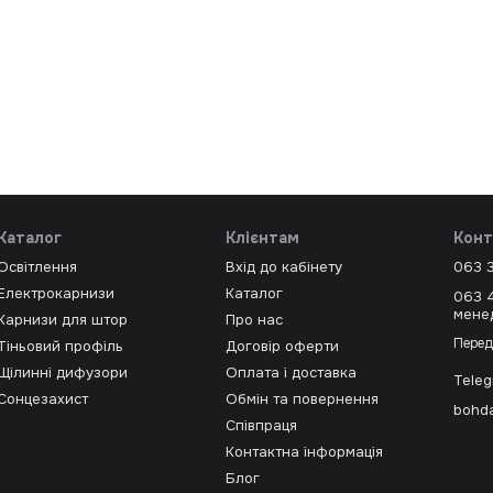
Каталог
Клієнтам
Конт
Освітлення
Вхід до кабінету
063 
Електрокарнизи
Каталог
063 
мене
Карнизи для штор
Про нас
Перед
Тіньовий профіль
Договір оферти
Щілинні дифузори
Оплата і доставка
Tele
Сонцезахист
Обмін та повернення
bohda
Співпраця
Контактна інформація
Блог