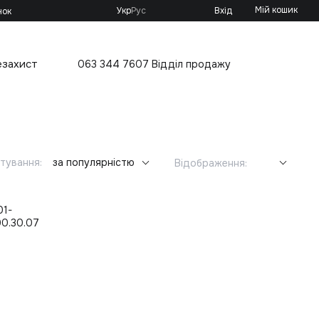
Мій кошик
Укр
Рус
Вхід
нок
езахист
063 344 7607 Відділ продажу
тування:
за популярністю
Відображення: