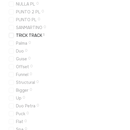
0
NULLA PL
0
PUNTO 2 PL
0
PUNTO PL
0
SANMARTINO
1
TRICK TRACK
0
Palma
0
Duo
0
Guise
0
Offset
0
Funnel
0
Structural
0
Bigger
0
Up
0
Duo Petra
0
Puck
0
Flat
0
Spa