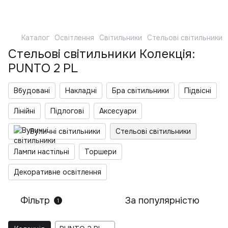
Каталог
Освітлення
Світильники
Стельові світильники
Стельові світильники Колекція:
PUNTO 2 PL
Вбудовані
Накладні
Бра світильники
Підвісні
Лінійні
Підлогові
Аксесуари
Вуличні світильники
Стельові світильники
Лампи настільні
Торшери
Декоративне освітлення
Фільтр
За популярністю
1