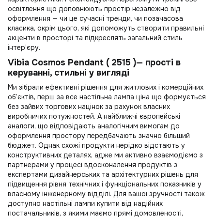
освітлення
що доповнюють простір незалежно від
оформлення — чи це сучасні тренди, чи позачасова
класика, окрім цього, які допоможуть створити правильні
акценти в просторі та підкреслять загальний стиль
інтер’єру.
Vibia Cosmos Pendant ( 2515 )— прості в
керуванні, стильні у вигляді
Ми зібрали ефективні рішення для житлових і комерційних
об’єктів, перш за все
настільна лампа ціна
що формується
без зайвих торгових націнок за рахунок власних
виробничих потужностей. А найближчі європейські
аналоги, що відповідають аналогічним вимогам до
оформлення простору передбачають значно більший
бюджет. Однак схожі продукти нерідко відстають у
конструктивних деталях, адже ми активно взаємодіємо з
партнерами у процесі вдосконалення продуктів з
експертами дизайнерських та архітектурних рішень для
підвищення рівня технічних і функціональних показників у
власному інженерному відділі. Для вашої зручності також
доступно
настільні лампи купити
від надійних
постачальників, з якими маємо прямі домовленості,