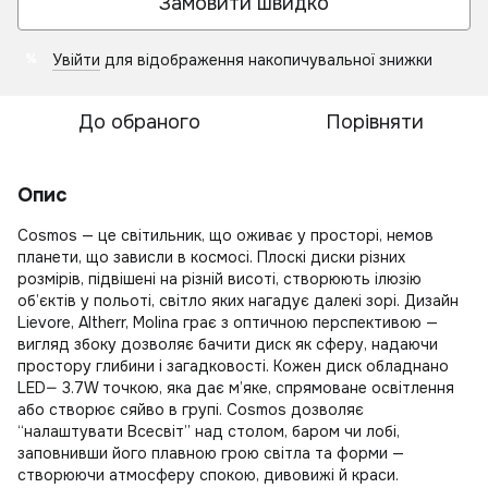
Замовити швидко
Увійти
для відображення накопичувальної знижки
%
До обраного
Порівняти
Опис
Cosmos — це світильник, що оживає у просторі, немов
планети, що зависли в космосі. Плоскі диски різних
розмірів, підвішені на різній висоті, створюють ілюзію
об’єктів у польоті, світло яких нагадує далекі зорі. Дизайн
Lievore, Altherr, Molina грає з оптичною перспективою —
вигляд збоку дозволяє бачити диск як сферу, надаючи
простору глибини і загадковості. Кожен диск обладнано
LED— 3.7W точкою, яка дає м’яке, спрямоване освітлення
або створює сяйво в групі. Cosmos дозволяє
“налаштувати Всесвіт” над столом, баром чи лобі,
заповнивши його плавною грою світла та форми —
створюючи атмосферу спокою, дивовижі й краси.