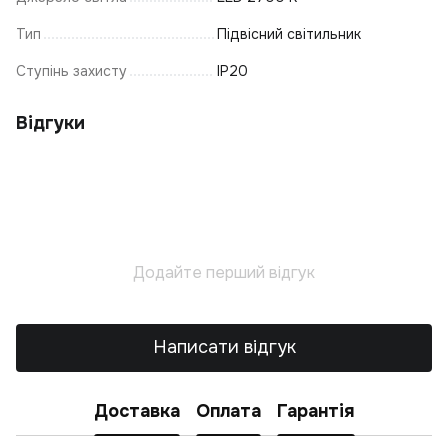
Ф
Тип
Підвісний світильник
К
Ступінь захисту
IP20
Р
З
Ці
Відгуки
К
С
Ку
П
С
Додайте перший відгук
Написати відгук
Доставка
Оплата
Гарантія