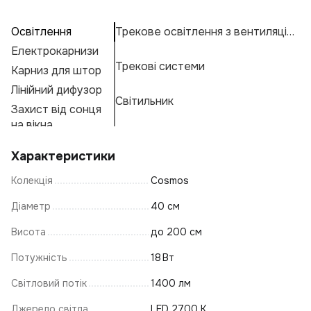
Освітлення
Трекове освітлення з вентиляцією
П
А
Св
Електрокарнизи
Лі
Н
К
Трекові системи
Карниз для штор
К
Н
К
Е
Лінійний дифузор
Н
М
Г
Світильник
Захист від сонця
Св
А
Ф
на вікна
С
Св
Характеристики
К
Колекція
Cosmos
С
Св
Діаметр
40 см
На
Висота
до 200 см
А
Потужність
18 Вт
В
Кі
Світловий потік
1400 лм
С
К
Джерело світла
LED 2700 K