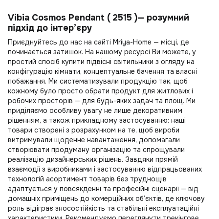
Vibia Cosmos Pendant ( 2515 )— розумний
підхід до інтер’єру
Приєднуйтесь до нас на сайті Mriya-Home — місці, де
починається затишок. На нашому ресурсі Ви можете, у
простий спосіб
купити підвісні світильники
з огляду на
конфігурацію кімнати, концептуальне бачення та власні
побажання. Ми систематизували продукцію так, щоб
кожному було просто обрати продукт для житлових і
робочих просторів — для будь-яких задач та площ. Ми
приділяємо особливу увагу не лише декоративним
рішенням, а також прикладному застосуванню: наші
товари створені з розрахунком на те, щоб вироби
витримували щоденне навантаження, допомагали
створювати продуману організацію та спрощували
реалізацію дизайнерських рішень. Завдяки прямій
взаємодії з виробниками і застосуванню відпрацьованих
технологій асортимент товарів без труднощів
адаптується у повсякденні та професійні сценарії — від
домашніх приміщень до комерційних об’єктів, де ключову
роль відіграє зносостійкість та стабільні експлуатаційні
характеристики. Рекомендуємо переглянути
трекінгове