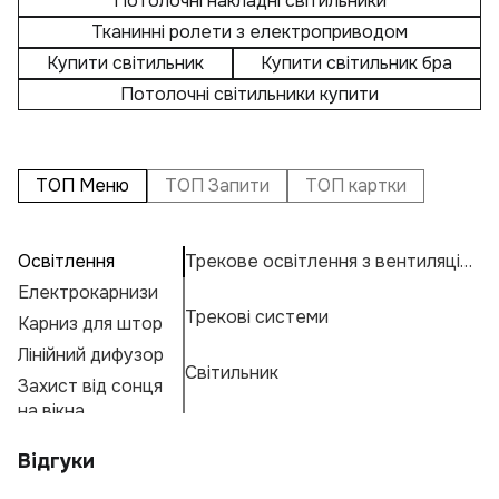
Потолочні накладні світильники
Тканинні ролети з електроприводом
Купити світильник
Купити світильник бра
Потолочні світильники купити
ТОП Меню
ТОП Запити
ТОП картки
Освітлення
Трекове освітлення з вентиляцією
П
А
К
Електрокарнизи
Т
Ос
Н
К
Трекові системи
Карниз для штор
Т
Н
К
Е
Лінійний дифузор
Т
М
Г
Світильник
Захист від сонця
В
А
Ф
на вікна
П
П
Відгуки
Св