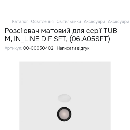
Каталог
Освітлення
Світильники
Аксесуари
Аксесуари
Розсіювач матовий для серії TUB
M, IN_LINE DIF SFT, (06.A05SFT)
Артикул:
00-00050402
Написати відгук