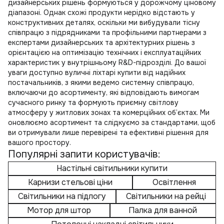
дизайнерських рішень формуються у дорожчому ціновому
діапазоні. Однак схожі продукти нерідко відстають у
конструктивних деталях, оскільки ми вибудували тісну
співпрацю з підрядниками та профільними партнерами з
експертами дизайнерських та архітектурних рішень з
орієнтацією на оптимізацію технічних і експлуатаційних
характеристик у внутрішньому R&D-підрозділі. До вашої
уваги доступно
вуличні ліхтарі купити
від надійних
постачальників, з якими ведемо системну співпрацю,
включаючи до асортименту, які відповідають вимогам
сучасного ринку та формують приємну світлову
атмосферу у житлових зонах та комерційних об’єктах. Ми
оновлюємо асортимент та слідкуємо за стандартами, щоб
ви отримували лише перевірені та ефективні рішення для
вашого простору.
Популярні запити користувачів:
Настільні світильники купити
Карнизи стельові ціни
Освітлення
Світильники на підлогу
Світильники на рейці
Мотор для штор
Палка для ванной