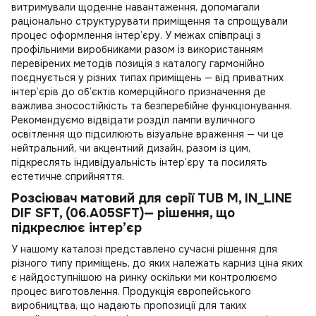
витримували щоденне навантаження, допомагали
раціонально структурувати приміщення та спрощували
процес оформлення інтер’єру. У межах співпраці з
профільними виробниками разом із використанням
перевірених методів позиція з каталогу гармонійно
поєднується у різних типах приміщень — від приватних
інтер’єрів до об’єктів комерційного призначення де
важлива зносостійкість та безперебійне функціонування.
Рекомендуємо відвідати розділ
лампи вуличного
освітлення
що підсилюють візуальне враження — чи це
нейтральний, чи акцентний дизайн, разом із цим,
підкреслять індивідуальність інтер’єру та посилять
естетичне сприйняття.
Розсіювач матовий для серії TUB M, IN_LINE
DIF SFT, (06.A05SFT)— рішення, що
підкреслює інтер’єр
У нашому каталозі представлено сучасні рішення для
різного типу приміщень, до яких належать
карниз ціна
яких
є найдоступнішою на ринку оскільки ми контролюємо
процес виготовлення. Продукція європейського
виробництва, що надають пропозиції для таких