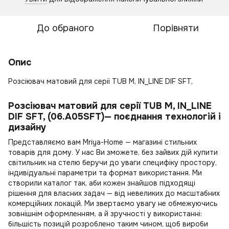
До обраного
Порівняти
Опис
Розсіювач матовий для серії TUB M, IN_LINE DIF SFT,
Розсіювач матовий для серії TUB M, IN_LINE
DIF SFT, (06.A05SFT)— поєднання технологій і
дизайну
Представляємо вам Mriya-Home — магазині стильних
товарів для дому. У нас Ви зможете, без зайвих дій
купити
світильник на стелю
беручи до уваги специфіку простору,
індивідуальні параметри та формат використання. Ми
створили каталог так, аби кожен знайшов підходящі
рішення для власних задач — від невеликих до масштабних
комерційних локацій. Ми звертаємо увагу не обмежуючись
зовнішнім оформленням, а й зручності у використанні:
більшість позицій розроблено таким чином, щоб вироби