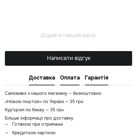
П
С
К
За
Додайте перший відгук
П
На
Ка
Написати відгук
Л
О
Доставка
Оплата
Гарантія
Е
Ву
Самовивіз з нашого магазину — безкоштовно.
В
«Новою поштою» по Україні — 35 грн.
А
Кур'єром по Києву — 35 грн.
Т
Більше інформації про доставку
Н
Готівкою при отриманні
Ка
Кредитною карткою