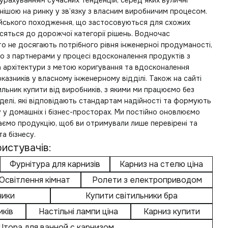
урахуванням сучасних тенденцій, серед яких
вуличні
нішою на ринку у зв’язку з власним виробничим процесом.
пейського походження, що застосовуються для схожих
сяться до дорожчої категорії рішень. Водночас
о не досягають потрібного рівня інженерної продуманості,
о з партнерами у процесі вдосконалення продуктів з
а архітектури з метою коригування та вдосконалення
оказників у власному інженерному відділі. Також на сайті
ильник купити
від виробників, з якими ми працюємо без
елі, які відповідають стандартам надійності та формують
 у домашніх і бізнес-просторах. Ми постійно оновлюємо
раємо продукцію, щоб ви отримували лише перевірені та
а бізнесу.
истувачів:
Фурнітура для карнизів
Карниз на стелю ціна
Освітлення кімнат
Ролети з електроприводом
ники
Купити світильники бра
иків
Настільні лампи ціна
Карниз купити
тора для ванной с карнизом