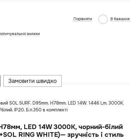
Порівняти
В бажання
копичувальної знижки
Замовити швидко
овий SOL SURF, D95mm, H78mm, LED 14W, 1446 Lm, 3000K,
/білий, IP20, Б.п.350 в комплекті
H78мм, LED 14W 3000K, чорний-білий
K+SOL RING WHITE)— зручність і стиль