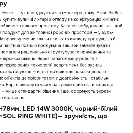
єру
iya-Home — тут народжується атмосфера дому. У нас Ви без
ту
купити вуличні ліхтарі
з огляду на конфігурацію кімнати,
собливості вашого простору. Каталог побудовано так, щоб
 продукт для житлових і робочих просторів — у будь-
и враховуємо не тільки стилю та вигляду продукції, а й
на частина позицій продумана так, аби забезпечувати
допомагали раціонально структурувати приміщення та
йнерських рішень. Через налагоджену роботу з
ю перевірених технологій асортимент без зусиль
р застосувань — від інтер’єрів для повсякденного
об’єктів де пріоритетом є довговічність і стабільні
ки. Варто звернути увагу на
трекінговий світильник
що
— чи це стандартні рішення, і ще, сформують виразні
не враження.
H78мм, LED 14W 3000K, чорний-білий
K+SOL RING WHITE)— зручність, що