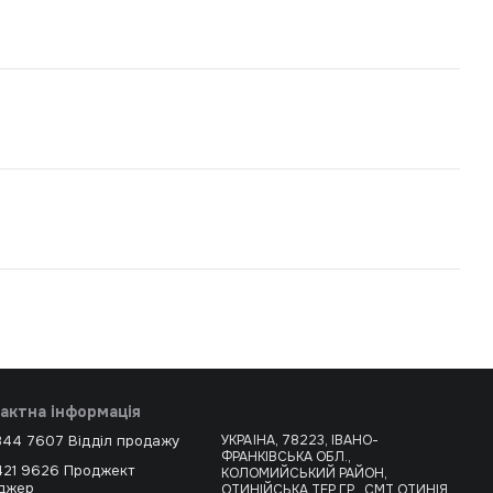
актна інформація
344 7607 Відділ продажу
УКРАЇНА, 78223, ІВАНО-
ФРАНКІВСЬКА ОБЛ.,
421 9626 Проджект
КОЛОМИЙСЬКИЙ РАЙОН,
джер
ОТИНІЙСЬКА ТЕР.ГР., СМТ ОТИНІЯ,