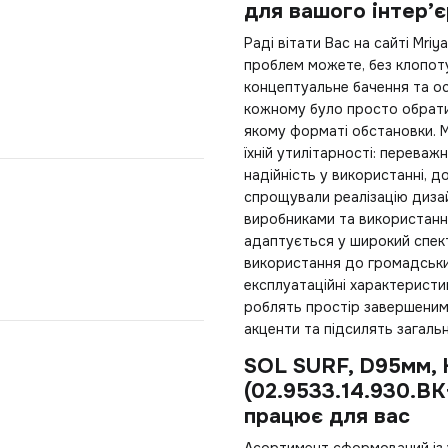
для вашого інтер’
Раді вітати Вас на сайті Mr
проблем можете, без клопо
концептуальне бачення та о
кожному було просто обрати
якому форматі обстановки. М
їхній утилітарності: переваж
надійність у використанні, 
спрощували реалізацію диза
виробниками та використанн
адаптується у широкий спект
використання до громадських 
експлуатаційні характеристи
роблять простір завершеним 
акценти та підсилять загаль
SOL SURF, D95мм, 
(02.9533.14.930.B
працює для вас