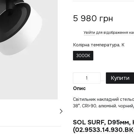
5 980 грн
Увійти
для відображення на
%
Колірна температура, K
3000K
Купити
Опис
Світильник накладний стель
38°, CRI>90, алюміній, чорний
SOL SURF, D95мм, 
(02.9533.14.930.B