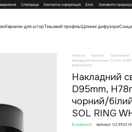
овернення
Співпраця
Контактна інформація
Блог
Замовити прораху
зи
Карнизи для штор
Тіньовий профіль
Щілинні дифузори
Сонц
Головна
Каталог
Освітлення
Накладний світильник LTX SOL SURF
RING WHITE)
Накладний с
D95mm, H78m
чорний/білий
SOL RING WH
В наявності
Артикул: 02.9533.1