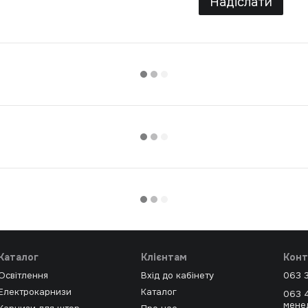
Надіслати
Каталог
Клієнтам
Конт
Освітлення
Вхід до кабінету
063 
Електрокарнизи
Каталог
063 
мене