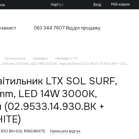
Мій кошик
Укр
Рус
Вхід
нок
езахист
063 344 7607 Відділ продажу
Світильники
Накладні
Накладні LTX
, D95mm, H78mm, LED 14W 3000K, чорний/білий (02.9533.14.930.BK + SOL
вітильник LTX SOL SURF,
m, LED 14W 3000K,
 (02.9533.14.930.BK +
ITE)
4.930.BK+SOL RING WHITE
Написати відгук