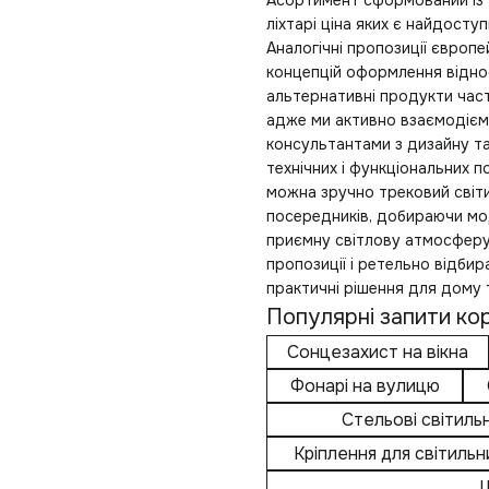
Асортимент сформований із 
ліхтарі ціна
яких є найдоступ
Аналогічні пропозиції євро
концепцій оформлення відно
альтернативні продукти част
адже ми активно взаємодієм
консультантами з дизайну т
технічних і функціональних п
можна зручно
трековий світ
посередників, добираючи мод
приємну світлову атмосферу
пропозиції і ретельно відби
практичні рішення для дому т
Популярні запити кор
Сонцезахист на вікна
Фонарі на вулицю
Стельові світиль
Кріплення для світильн
Ш