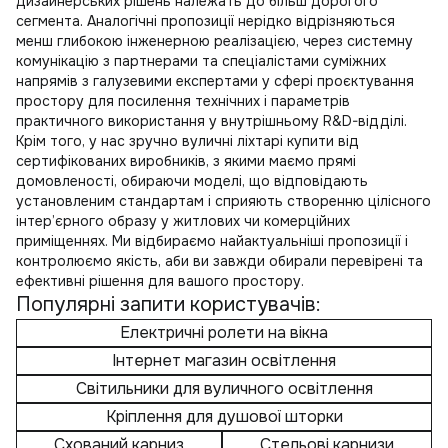
дизайнерських рішень належать до більш дорогого
сегмента. Аналогічні пропозиції нерідко відрізняються
менш глибокою інженерною реалізацією, через системну
комунікацію з партнерами та спеціалістами суміжних
напрямів з галузевими експертами у сфері проєктування
простору для посилення технічних і параметрів
практичного використання у внутрішньому R&D-відділі.
Крім того, у нас зручно
вуличні ліхтарі купити
від
сертифікованих виробників, з якими маємо прямі
домовленості, обираючи моделі, що відповідають
установленим стандартам і сприяють створенню цілісного
інтер’єрного образу у житлових чи комерційних
приміщеннях. Ми відбираємо найактуальніші пропозиції і
контролюємо якість, аби ви завжди обирали перевірені та
ефективні рішення для вашого простору.
Популярні запити користувачів:
Електричні ролети на вікна
Інтернет магазин освітлення
Світильники для вуличного освітлення
Кріплення для душової шторки
Схований карниз
Стельові карнизи