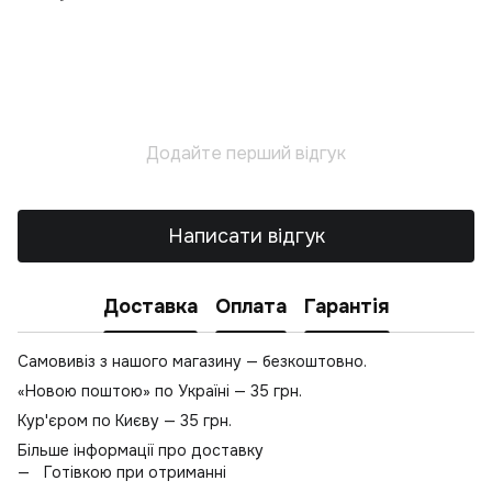
Лі
В
К
К
Т
Додайте перший відгук
О
Н
Ву
Написати відгук
С
Т
Доставка
Оплата
Гарантія
К
В
Самовивіз з нашого магазину — безкоштовно.
Кр
«Новою поштою» по Україні — 35 грн.
Б
Кур'єром по Києву — 35 грн.
С
Більше інформації про доставку
Л
Готівкою при отриманні