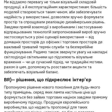
Ми віддаємо перевагу не тільки візуальній складовій
продукції, а й експлуатаційним характеристикам: більшість
моделей створюються таким чином, аби забезпечувати
надійність у використанні, дозволяли зручно формувати
простір та спрощували реалізацію дизайнерських рішень.
Завдяки прямій взаємодії з виробниками і застосуванню
відпрацьованих технологій запропонований вироб зручно
застосовується у різні сценарії використання — від
домашніх просторів до офісних і торгових просторів де
важливий тривалий термін служби та безперебійне
функціонування. Радимо також звернути увагу на
накладні
світлодіодні світильники
що підсилюють візуальне
враження — чи це сучасний підхід, чи традиційні мотиви,
разом із цим, допоможуть розставити акценти та
забезпечать візуальний баланс.
BR)— рішення, що підкреслює інтер’єр
Пропонуємо рішення нового покоління для будь-якого
типу приміщень, серед яких
лампа настільна ціна
що
формується без зайвих торгових націнок завдяки прямому
виробничому підходу. Продукція європейського
виробництва, що надають пропозиції для таких