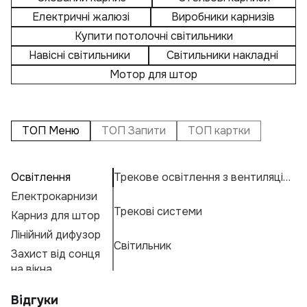
Електричні жалюзі
Виробники карнизів
Купити потолочні світильники
Навісні світильники
Світильники накладні
Мотор для штор
ТОП Меню
ТОП Запити
ТОП картки
Освітлення
Трекове освітлення з вентиляцією
П
А
К
Електрокарнизи
С
Н
К
Трекові системи
Карниз для штор
С
Н
К
Е
Лінійний дифузор
К
М
Г
Світильник
Захист від сонця
С
А
Ф
на вікна
А
Н
Відгуки