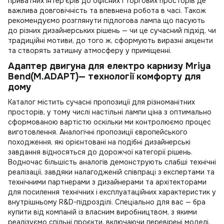
приватних інтер’єрів до офісних і торгових просторів де
важлива довговічність та впевнена робота в часі. Також
рекомендуємо розглянути
підлогова лампа
що пасують
до різних дизайнерських рішень — чи це сучасний підхід, чи
традиційні мотиви, до того ж, сформують виразні акценти
та створять затишну атмосферу у приміщенні.
Aдаптер двигуна для електро карнизу Mriya
Bend(M.ADAPT)— технології комфорту для
дому
Каталог містить сучасні пропозиції для різноманітних
просторів, у тому числі
настільні лампи ціна
з оптимально
сформованою вартістю оскільки ми контролюємо процес
виготовлення. Аналогічні пропозиції європейського
походження, які орієнтовані на подібні дизайнерські
завдання відносяться до дорожчої категорії рішень.
Водночас більшість аналогів демонструють слабші технічні
реалізації, завдяки налагодженій співпраці з експертами та
технічними партнерами з дизайнерами та архітекторами
для посилення технічних і експлуатаційних характеристик у
внутрішньому R&D-підрозділі. Спеціально для вас —
бра
купити
від компаній із власним виробництвом, з якими
реалізуємо спільні проєкти, включаючи перевірені моделі,