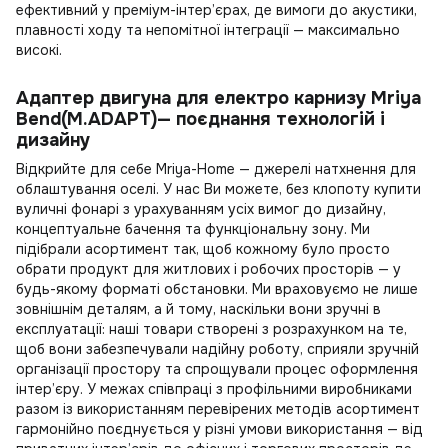
ефективний у преміум-інтер’єрах, де вимоги до акустики,
плавності ходу та непомітної інтеграції — максимально
високі.
Aдаптер двигуна для електро карнизу Mriya
Bend(M.ADAPT)— поєднання технологій і
дизайну
Відкрийте для себе Mriya-Home — джерелі натхнення для
облаштування оселі. У нас Ви можете, без клопоту
купити
вуличні фонарі
з урахуванням усіх вимог до дизайну,
концептуальне бачення та функціональну зону. Ми
підібрали асортимент так, щоб кожному було просто
обрати продукт для житлових і робочих просторів — у
будь-якому форматі обстановки. Ми враховуємо не лише
зовнішнім деталям, а й тому, наскільки вони зручні в
експлуатації: наші товари створені з розрахунком на те,
щоб вони забезпечували надійну роботу, сприяли зручній
організації простору та спрощували процес оформлення
інтер’єру. У межах співпраці з профільними виробниками
разом із використанням перевірених методів асортимент
гармонійно поєднується у різні умови використання — від