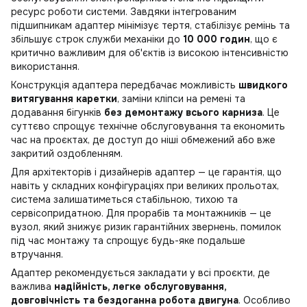
ресурс роботи системи. Завдяки інтегрованим
підшипникам адаптер мінімізує тертя, стабілізує ремінь та
збільшує строк служби механіки до
10 000 годин
, що є
критично важливим для об'єктів із високою інтенсивністю
використання.
Конструкція адаптера передбачає можливість
швидкого
витягування каретки
, заміни кліпси на ремені та
додавання бігунків
без демонтажу всього карниза
. Це
суттєво спрощує технічне обслуговування та економить
час на проєктах, де доступ до ніші обмежений або вже
закритий оздобленням.
Для архітекторів і дизайнерів адаптер — це гарантія, що
навіть у складних конфігураціях при великих прольотах,
система залишатиметься стабільною, тихою та
сервісопридатною. Для прорабів та монтажників — це
вузол, який знижує ризик гарантійних звернень, помилок
під час монтажу та спрощує будь-яке подальше
втручання.
Адаптер рекомендується закладати у всі проєкти, де
важлива
надійність, легке обслуговування,
довговічність та бездоганна робота двигуна
. Особливо