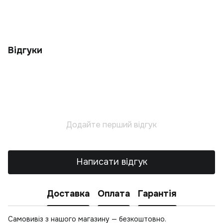
К
К
С
Т
Відгуки
С
Ці
С
К
Л
Додайте перший відгук
Т
Написати відгук
Доставка
Оплата
Гарантія
Самовивіз з нашого магазину — безкоштовно.