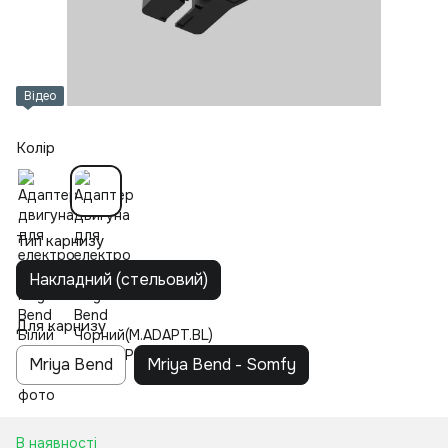
Відео
Колір
Тип карнизу
Накладний (стельовий)
Для карнизу
Mriya Bend
Mriya Bend - Somfy
В наявності