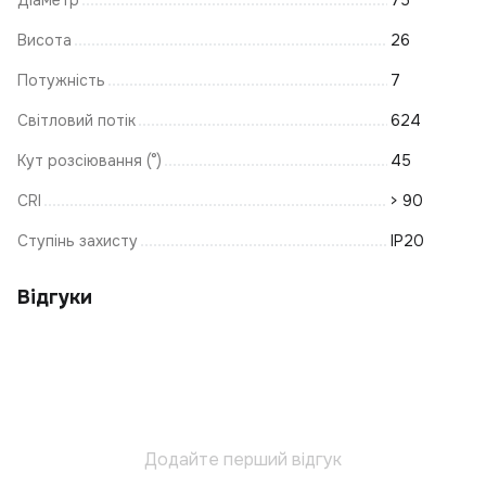
К
Е
Висота
26
А
Потужність
7
К
Світловий потік
624
Н
Кут розсіювання (°)
45
Пі
К
К
В
CRI
> 90
Л
Ступінь захисту
IP20
П
На
Відгуки
Н
Пі
В
К
К
Л
Додайте перший відгук
Б