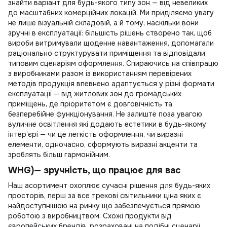
знайти варіант для будь-якого типу зон — від невеликих
до масштабних комерційних локацій. Ми приділяємо увагу
не лише візуальній складовій, а й тому, наскільки вони
зручні в експлуатації: більшість рішень створено так, щоб
вироби витримували щоденне навантаження, допомагали
раціонально структурувати приміщення та відповідали
типовим сценаріям оформлення. Спираючись на співпрацю
з виробниками разом із використанням перевірених
методів продукція впевнено адаптується у різні формати
експлуатації — від житлових зон до громадських
приміщень, де пріоритетом є довговічність та
безперебійне функціонування. Не залиште поза увагою
вуличне освітлення
які додають естетики в будь-якому
інтер’єрі — чи це легкість оформлення, чи виразні
елементи, одночасно, сформують виразні акценти та
зроблять більш гармонійним.
WHG)— зручність, що працює для вас
Наш асортимент охоплює сучасні рішення для будь-яких
просторів, перш за все
трекові світильники ціна
яких є
найдоступнішою на ринку що забезпечується прямою
роботою з виробництвом. Схожі продукти від
європейських брендів, розраховані на подібні сценарії