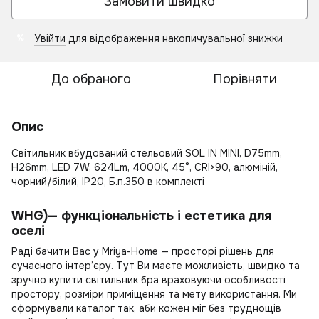
Замовити швидко
Увійти
для відображення накопичувальної знижки
%
До обраного
Порівняти
Опис
Світильник вбудований стельовий SOL IN MINI, D75mm,
H26mm, LED 7W, 624Lm, 4000K, 45°, CRI>90, алюміній,
чорний/білий, IP20, Б.п.350 в комплекті
WHG)— функціональність і естетика для
оселі
Раді бачити Вас у Mriya-Home — просторі рішень для
сучасного інтер’єру. Тут Ви маєте можливість, швидко та
зручно
купити світильник бра
враховуючи особливості
простору, розміри приміщення та мету використання. Ми
сформували каталог так, аби кожен міг без труднощів