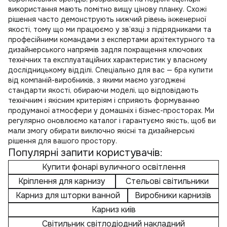
використання мають помітно вищу цінову планку. Схожі
рішення часто демонструють нижчий рівень інженерної
якості, тому що ми працюємо у зв’язці з підрядниками та
професійними командами з експертами архітектурного та
дизайнерського напрямів задля покращення ключових
технічних та експлуатаційних характеристик у власному
дослідницькому відділі. Спеціально для вас —
бра купити
від компаній-виробників, з якими маємо узгоджені
стандарти якості, обираючи моделі, що відповідають
технічним і якісним критеріям і сприяють формуванню
продуманої атмосфери у домашніх і бізнес-просторах. Ми
регулярно оновлюємо каталог і гарантуємо якість, щоб ви
мали змогу обирати виключно якісні та дизайнерські
рішення для вашого простору.
Популярні запити користувачів:
Купити фонарі вуличного освітлення
Кріплення для карнизу
Стельові світильники
Карниз для шторки ванной
Виробники карнизів
Карниз київ
Світильник світлодіодний накладний