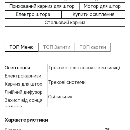
Прихований карниз для штор
Мотор для штор
Електро штора
Купити освітлення
Стельовий карниз
ТОП Меню
ТОП Запити
ТОП картки
Освітлення
Трекове освітлення з вентиляцією
П
А
Н
Електрокарнизи
С
Н
К
Трекові системи
Карниз для штор
С
Н
К
Е
Лінійний дифузор
С
М
Г
Світильник
Захист від сонця
Н
А
Ф
на вікна
Р
В
Характеристики
Т
Діаметр
75