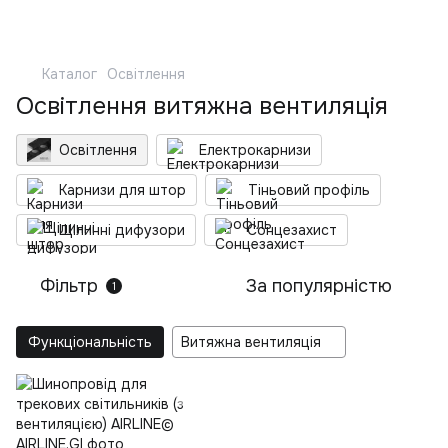
Каталог
Освітлення
Освітлення витяжна вентиляція
Освітлення
Електрокарнизи
Карнизи для штор
Тіньовий профіль
Щілинні дифузори
Сонцезахист
Фільтр
За популярністю
1
Функціональність
Витяжна вентиляція