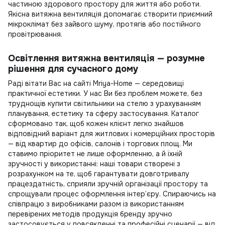
частиною здорового простору для життя або роботи.
Якісна витяжна вентиляція допомагає створити приємний
мікроклімат без зайвого шуму, протягів або постійного
провітрювання.
Освітлення витяжна вентиляція — розумне
рішення для сучасного дому
Раді вітати Вас на сайті Mriya-Home — середовищі
практичної естетики. У нас Ви без проблем можете, без
труднощів
купити світильники на стелю
з урахуванням
планування, естетику та сферу застосування. Каталог
сформовано так, щоб кожен клієнт легко знайшов
відповідний варіант для житлових і комерційних просторів
— від квартир до офісів, салонів і торгових площ. Ми
ставимо пріоритет не лише оформленню, а й їхній
зручності у використанні: наші товари створені з
розрахунком на те, щоб гарантувати довготривалу
працездатність, сприяли зручній організації простору та
спрощували процес оформлення інтер’єру. Спираючись на
співпрацю з виробниками разом із використанням
перевірених методів продукція бренду зручно
застосовується у повсякденні та професійні сценарії — від