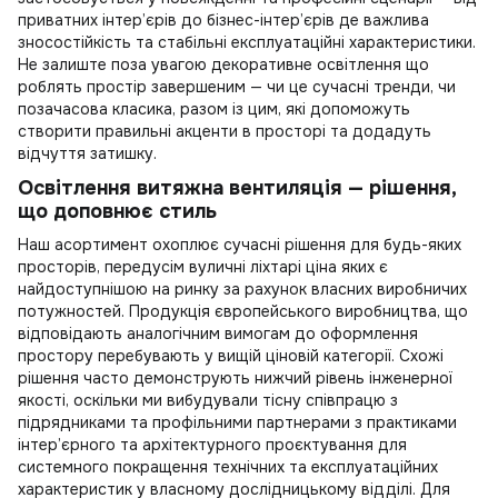
приватних інтер’єрів до бізнес-інтер’єрів де важлива
зносостійкість та стабільні експлуатаційні характеристики.
Не залиште поза увагою
декоративне освітлення
що
роблять простір завершеним — чи це сучасні тренди, чи
позачасова класика, разом із цим, які допоможуть
створити правильні акценти в просторі та додадуть
відчуття затишку.
Освітлення витяжна вентиляція — рішення,
що доповнює стиль
Наш асортимент охоплює сучасні рішення для будь-яких
просторів, передусім
вуличні ліхтарі ціна
яких є
найдоступнішою на ринку за рахунок власних виробничих
потужностей. Продукція європейського виробництва, що
відповідають аналогічним вимогам до оформлення
простору перебувають у вищій ціновій категорії. Схожі
рішення часто демонструють нижчий рівень інженерної
якості, оскільки ми вибудували тісну співпрацю з
підрядниками та профільними партнерами з практиками
інтер’єрного та архітектурного проєктування для
системного покращення технічних та експлуатаційних
характеристик у власному дослідницькому відділі. Для