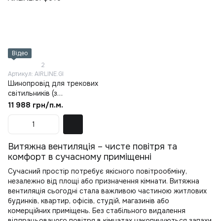
Відео
2
Артикул: AIRLINE.GI
Шинопровід для трекових
світильників (з
вентиляцією) AIRLINE©
11 988 грн/п.м.
Витяжна вентиляція – чисте повітря та
комфорт в сучасному приміщенні
Сучасний простір потребує якісного повітрообміну,
незалежно від площі або призначення кімнати. Витяжна
вентиляція сьогодні стала важливою частиною житлових
будинків, квартир, офісів, студій, магазинів або
комерційних приміщень. Без стабільного видалення
відпрацьованого повітря в кімнатах накопичуються запахи,