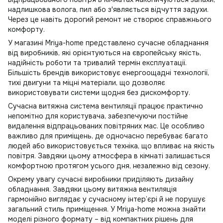
надлишкова волога, пил або з'являється відчуття задухи.
Через це навіть дорогий ремонт не створює справжнього
комфорту.
У магазині
Mriya-home
представлено сучасне обладнання
від виробників, які орієнтуються на європейську якість,
надійність роботи та тривалий термін експлуатації.
Більшість брендів використовує енергоощадні технології,
тихі двигуни та міцні матеріали, що дозволяє
використовувати системи щодня без дискомфорту.
Сучасна витяжна система вентиляції працює практично
непомітно для користувача, забезпечуючи постійне
видалення відпрацьованих повітряних мас. Це особливо
важливо для приміщень, де одночасно перебуває багато
людей або використовується техніка, що впливає на якість
повітря. Завдяки цьому атмосфера в кімнаті залишається
комфортною протягом усього дня, незалежно від сезону.
Окрему увагу сучасні виробники приділяють дизайну
обладнання. Завдяки цьому витяжна вентиляція
гармонійно виглядає у сучасному інтер’єрі й не порушує
загальний стиль приміщення. У Mriya-home можна знайти
моделі різного формату – від компактних рішень для