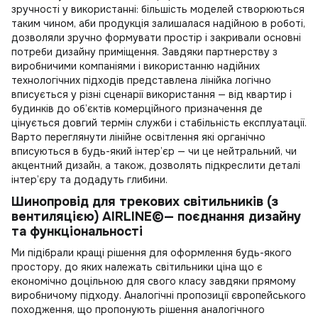
зручності у використанні: більшість моделей створюються
таким чином, аби продукція залишалася надійною в роботі,
дозволяли зручно формувати простір і закривали основні
потреби дизайну приміщення. Завдяки партнерству з
виробничими компаніями і використанню надійних
технологічних підходів представлена лінійка логічно
вписується у різні сценарії використання — від квартир і
будинків до об’єктів комерційного призначення де
цінується довгий термін служби і стабільність експлуатації.
Варто переглянути
лінійне освітлення
які органічно
вписуються в будь-який інтер’єр — чи це нейтральний, чи
акцентний дизайн, а також, дозволять підкреслити деталі
інтер’єру та додадуть глибини.
Шинопровід для трекових світильників (з
вентиляцією) AIRLINE©— поєднання дизайну
та функціональності
Ми підібрали кращі рішення для оформлення будь-якого
простору, до яких належать
світильники ціна
що є
економічно доцільною для свого класу завдяки прямому
виробничому підходу. Аналогічні пропозиції європейського
походження, що пропонують рішення аналогічного