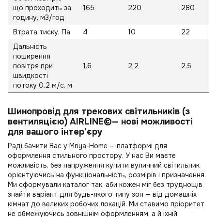
що проходить за
165
220
280
годину, м3/год
Втрата тиску, Па
4
10
22
Дальність
поширення
повітря при
1.6
2.2
2.5
швидкості
потоку 0.2 м/с, м
Шинопровід для трекових світильників (з
вентиляцією) AIRLINE©— нові можливості
для вашого інтер’єру
Раді бачити Вас у Mriya-Home — платформі для
оформлення стильного простору. У нас Ви маєте
можливість, без напруження
купити вуличний світильник
орієнтуючись на функціональність, розмірів і призначення.
Ми сформували каталог так, аби кожен міг без труднощів
знайти варіант для будь-якого типу зон — від домашніх
кімнат до великих робочих локацій. Ми ставимо пріоритет
не обмежуючись зовнішнім оформленням, а й їхній