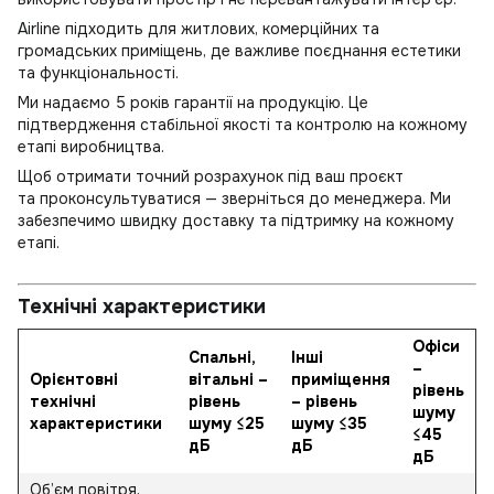
Airline підходить для житлових, комерційних та
громадських приміщень, де важливе поєднання естетики
та функціональності.
Ми надаємо 5 років гарантії на продукцію. Це
підтвердження стабільної якості та контролю на кожному
етапі виробництва.
Щоб отримати точний розрахунок під ваш проєкт
та проконсультуватися — зверніться
до менеджера
. Ми
забезпечимо швидку доставку та підтримку на кожному
етапі.
Технічні характеристики
Офіси
Спальні,
Інші
–
Орієнтовні
вітальні –
приміщення
рівень
технічні
рівень
– рівень
шуму
характеристики
шуму ≤25
шуму ≤35
≤45
дБ
дБ
дБ
Об’єм повітря,