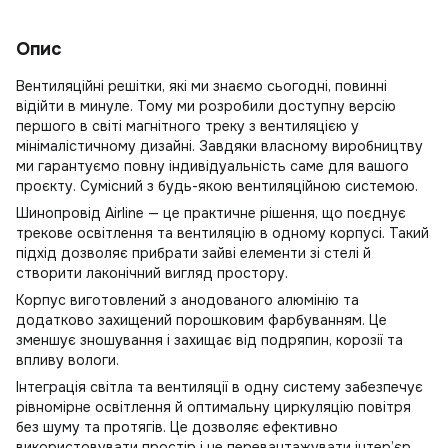
Опис
Вентиляційні решітки, які ми знаємо сьогодні, повинні
відійти в минуле. Тому ми розробили доступну версію
першого в світі магнітного треку з вентиляцією у
мінімалістичному дизайні. Завдяки власному виробництву
ми гарантуємо повну індивідуальність саме для вашого
проєкту. Сумісний з будь-якою вентиляційною системою.
Шинопровід Airline — це практичне рішення, що поєднує
трекове освітлення та вентиляцію в одному корпусі. Такий
підхід дозволяє прибрати зайві елементи зі стелі й
створити лаконічний вигляд простору.
Корпус виготовлений з анодованого алюмінію та
додатково захищений порошковим фарбуванням. Це
зменшує зношування і захищає від подряпин, корозії та
впливу вологи.
Інтеграція світла та вентиляції в одну систему забезпечує
рівномірне освітлення й оптимальну циркуляцію повітря
без шуму та протягів. Це дозволяє ефективно
використовувати простір і не перевантажувати інтер’єр.