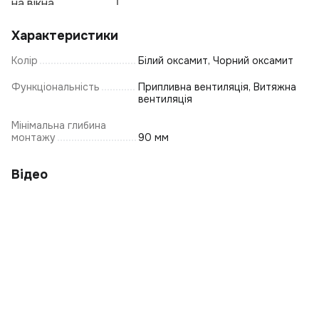
на вікна
Е
Р
Характеристики
Ку
Колір
Білий оксамит, Чорний оксамит
С
С
Функціональність
Припливна вентиляція, Витяжна
вентиляція
С
Мінімальна глибина
К
монтажу
90 мм
Пі
Ці
Відео
К
А
Н
С
К
К
Т