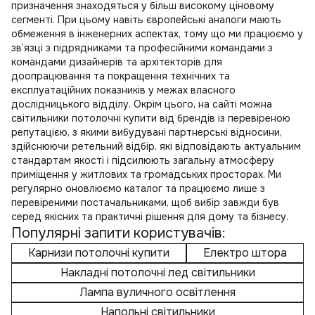
призначення знаходяться у більш високому ціновому
сегменті. При цьому навіть європейські аналоги мають
обмеження в інженерних аспектах, тому що ми працюємо у
зв’язці з підрядниками та професійними командами з
командами дизайнерів та архітекторів для
доопрацювання та покращення технічних та
експлуатаційних показників у межах власного
дослідницького відділу. Окрім цього, на сайті можна
світильники потолочні купити
від брендів із перевіреною
репутацією, з якими вибудувані партнерські відносини,
здійснюючи ретельний відбір, які відповідають актуальним
стандартам якості і підсилюють загальну атмосферу
приміщення у житлових та громадських просторах. Ми
регулярно оновлюємо каталог та працюємо лише з
перевіреними постачальниками, щоб вибір завжди був
серед якісних та практичні рішення для дому та бізнесу.
Популярні запити користувачів:
Карнизи потолочні купити
Електро штора
Накладні потолочні лед світильники
Лампа вуличного освітлення
Напольні світильники