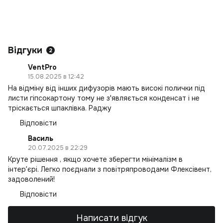
С
Л
К
Відгуки
2
VentPro
15.08.2025 в 12:42
На відміну від інших дифузорів мають високі полички під
листи гіпсокартону тому не з'являється конденсат і не
тріскається шпаклівка. Раджу
Відповісти
Василь
20.07.2025 в 22:29
Круте рішення , якщо хочете зберегти мінімалізм в
інтерʼєрі. Легко поєднали з повітряпроводами Флексівент,
задоволений!
Відповісти
Написати відгук