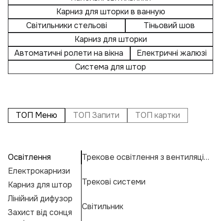
Карниз для шторки в ванную
Світильники стельові
Тіньовий шов
Карниз для шторки
Автоматичні ролети на вікна
Електричні жалюзі
Система для штор
ТОП Меню
ТОП Запити
ТОП картки
Освітлення
Трекове освітлення з вентиляцією
П
А
С
Електрокарнизи
К
Н
К
Трекові системи
Карниз для штор
В
Н
К
Е
Лінійний дифузор
К
М
Г
Світильник
Захист від сонця
За
А
Ф