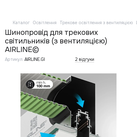
Каталог
Освітлення
Трекове освітлення з вентиляцією
Шинопровід для трекових
світильників (з вентиляцією)
AIRLINE©
Артикул:
AIRLINE.GI
2 відгуки