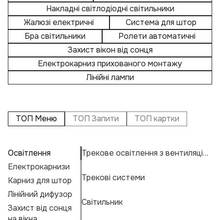
Накладні світлодіодні світильники
Жалюзі електричні
Система для штор
Бра світильники
Ролети автоматичні
Захист вікон від сонця
Електрокарниз прихованого монтажу
Лінійні лампи
ТОП Меню
ТОП Запити
ТОП картки
Освітлення
Трекове освітлення з вентиляцією
П
А
Кр
Електрокарнизи
Ка
Н
К
Трекові системи
Карниз для штор
К
У
Н
К
Е
Лінійний дифузор
Ж
М
Г
Світильник
Захист від сонця
Л
А
Ф
на вікна