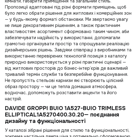
кімнати, габарити приміщення та загальний стиль.
Пропозиції адаптовані під різні формати приміщень, щоб
було легко обрати рішення для житлових і комерційних зон
— у будь-якому форматі обстановки. Ми звертаємо увагу
не лише декоративним рішенням, а також практичним
властивостям: асортимент сформовано таким чином, аби
забезпечувати надійність у використанні, допомагали
грамотно організувати простір та спрощували реалізацію
дизайнерських рішень. Завдяки співпраці з виробниками та
використанню перевірених технологій позиція з каталогу
природно використовується у різні практичні сценарії —
від житлових просторів до бізнес-інтер’єрів де важливий
тривалий термін служби та безперебійне функціонування.
Не пропустіть
стельові карнизи
які створюють цілісний
образ простору — чи це тепла домашня атмосфера,
водночас, допоможуть розставити акценти та його
настрій.
DAVIDE GROPPI BUIO 1A527-BUIO TRIMLESS
ELLIPTICAL1A5270400.30.20— поєднання
дизайну та функціональності
У каталозі зібрані рішення для стилю та функціональності,
зокрема
настільна лампа ціна
з оптимально сформованою