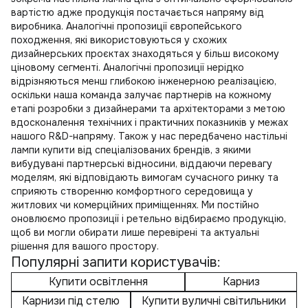
вартістю адже продукція постачається напряму від
виробника. Аналогічні пропозиції європейського
походження, які використовуються у схожих
дизайнерських проєктах знаходяться у більш високому
ціновому сегменті. Аналогічні пропозиції нерідко
відрізняються менш глибокою інженерною реалізацією,
оскільки наша команда залучає партнерів на кожному
етапі розробки з дизайнерами та архітекторами з метою
вдосконалення технічних і практичних показників у межах
нашого R&D-напряму. Також у нас передбачено
настільні
лампи купити
від спеціалізованих брендів, з якими
вибудувані партнерські відносини, віддаючи перевагу
моделям, які відповідають вимогам сучасного ринку та
сприяють створенню комфортного середовища у
житлових чи комерційних приміщеннях. Ми постійно
оновлюємо пропозиції і ретельно відбираємо продукцію,
щоб ви могли обирати лише перевірені та актуальні
рішення для вашого простору.
Популярні запити користувачів:
Купити освітлення
Карниз
Карнизи під стелю
Купити вуличні світильники