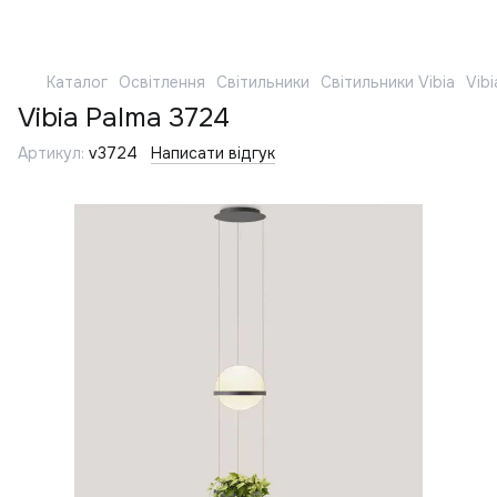
Каталог
Освітлення
Світильники
Світильники Vibia
Vib
Vibia Palma 3724
Артикул:
v3724
Написати відгук