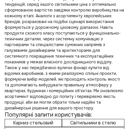
тенденцій, серед іншого
світильники ціна
з оптимально
сформованою вартістю завдяки контролю виробництва на
кожному етапі. Аналоги з асортименту європейських
брендів, розраховані на подібні сценарії використання
формуються у дорожчому ціновому діапазоні. Навіть
продукти схожого класу поступаються у функціонально-
технічних деталях, через системну комунікацію з
партнерами та спеціалістами суміжних напрямів з
галузевими дизайнерами та архітекторами для
системного покращення технічних та експлуатаційних
показників у межах власного дослідницького відділу.
Також у нас передбачено
вуличні фонарі купити
від
відомих виробників, з якими реалізуємо спільні проєкти,
формуючи вибір моделей, які проходять контроль якості
та допомагають вибудувати правильну атмосферу у
квартирах, будинках і комерційних об’єктах. Ми оновлюємо
асортимент відповідно до попиту і перевіряємо якість
продукції, аби ви могли обрати тільки надійні та
дизайнерські рішення для вашого простору.
Популярні запити користувачів:
Карниз стельовий
Світильники в стелю