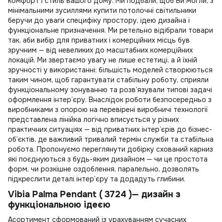
комфорт і стиль вашого дому. Ми подбали, щоб Ви могли, з
мінімальними зусиллями
купити потолочні світильники
беручи до уваги специфіку простору, ідею дизайна і
функціональне призначення. Ми ретельно відібрали товари
так, аби вибір для приватних і комерційних місць був
зручним — від невеликих до масштабних комерційних
локацій. Ми звертаємо увагу не лише естетиці, а й їхній
зручності у використанні: більшість моделей створюються
таким чином, щоб гарантувати стабільну роботу, сприяли
функціональному зонуванню та розв’язували типові задачі
оформлення інтер’єру. Внаслідок роботи безпосередньо з
виробниками з опорою на перевірені виробничі технології
представлена лінійка логічно вписується у різних
практичних ситуаціях — від приватних інтер’єрів до бізнес-
об’єктів, де важливий тривалий термін служби та стабільна
робота. Пропонуємо переглянути добірку
схований карниз
які поєднуються з будь-яким дизайном — чи це простота
форм, чи розкішне оздоблення, паралельно, дозволять
підкреслити деталі інтер’єру та додадуть глибини.
Vibia Palma Pendant ( 3724 )— дизайн з
функціональною ідеєю
Асортимент сформований із урахуванням сучасних