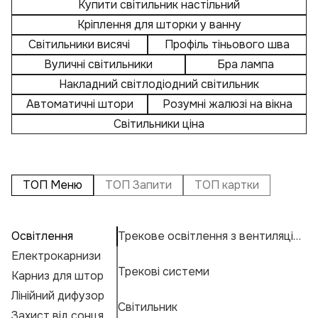
Купити світильник настільний
Кріплення для шторки у ванну
Світильники висячі
Профіль тіньового шва
Вуличні світильники
Бра лампа
Накладний світлодіодний світильник
Автоматичні штори
Розумні жалюзі на вікна
Світильники ціна
ТОП Меню
ТОП Запити
ТОП картки
Освітлення
Трекове освітлення з вентиляцією
П
А
С
Електрокарнизи
П
Н
К
Трекові системи
Карниз для штор
Св
Н
К
Е
Лінійний дифузор
К
М
Г
Світильник
Захист від сонця
К