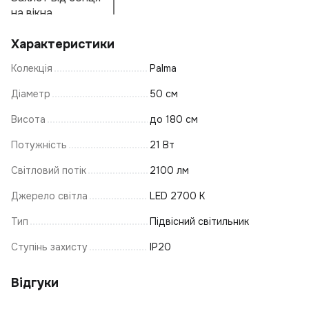
А
Ф
на вікна
С
С
Характеристики
К
Колекція
Palma
Т
К
Діаметр
50 см
В
Висота
до 180 см
Ел
Потужність
21 Вт
Т
Світловий потік
2100 лм
К
К
Джерело світла
LED 2700 K
Б
Тип
Підвісний світильник
О
Ступінь захисту
IP20
П
Л
К
Відгуки
Т
С