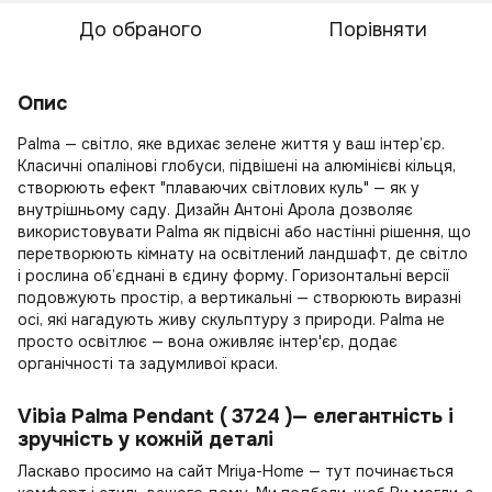
До обраного
Порівняти
Опис
Palma — світло, яке вдихає зелене життя у ваш інтер’єр.
Класичні опалінові глобуси, підвішені на алюмінієві кільця,
створюють ефект "плаваючих світлових куль" — як у
внутрішньому саду. Дизайн Антоні Арола дозволяє
використовувати Palma як підвісні або настінні рішення, що
перетворюють кімнату на освітлений ландшафт, де світло
і рослина об’єднані в єдину форму. Горизонтальні версії
подовжують простір, а вертикальні — створюють виразні
осі, які нагадують живу скульптуру з природи. Palma не
просто освітлює — вона оживляє інтер'єр, додає
органічності та задумливої краси.
Vibia Palma Pendant ( 3724 )— елегантність і
зручність у кожній деталі
Ласкаво просимо на сайт Mriya-Home — тут починається