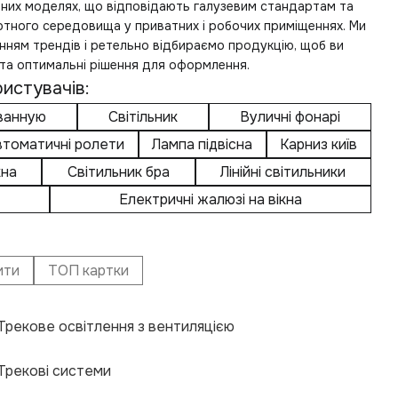
них моделях, що відповідають галузевим стандартам та
ного середовища у приватних і робочих приміщеннях. Ми
нням трендів і ретельно відбираємо продукцію, щоб ви
 та оптимальні рішення для оформлення.
истувачів:
 ванную
Світільник
Вуличні фонарі
втоматичні ролети
Лампа підвісна
Карниз київ
кна
Світильник бра
Лінійні світильники
Електричні жалюзі на вікна
ити
ТОП картки
Трекове освітлення з вентиляцією
Еле
При
Щіл
Авт
Куп
Нак
Кар
Куп
Трекові системи
Ніш
Крі
Інт
Щіл
Еле