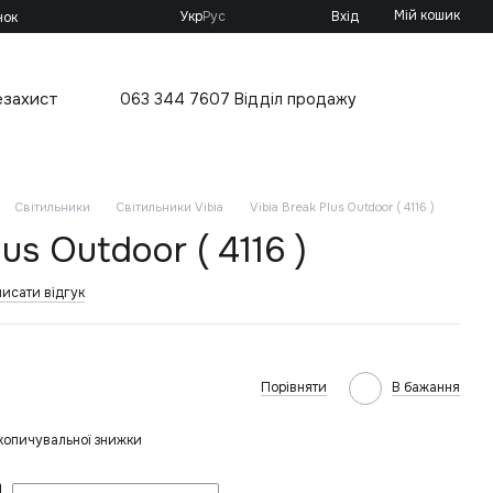
Мій кошик
Укр
Рус
Вхід
нок
езахист
063 344 7607 Відділ продажу
Світильники
Світильники Vibia
Vibia Break Plus Outdoor ( 4116 )
lus Outdoor ( 4116 )
исати відгук
Порівняти
В бажання
копичувальної знижки