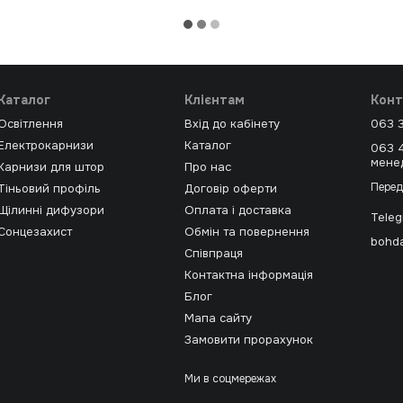
Каталог
Клієнтам
Конт
Освітлення
Вхід до кабінету
063 
Електрокарнизи
Каталог
063 
мене
Карнизи для штор
Про нас
Перед
Тіньовий профіль
Договір оферти
Щілинні дифузори
Оплата і доставка
Tele
Сонцезахист
Обмін та повернення
bohda
Співпраця
Контактна інформація
Блог
Мапа сайту
Замовити прорахунок
Ми в соцмережах