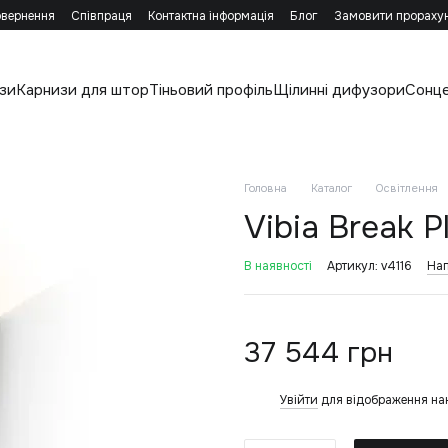
овернення
Співпраця
Контактна інформація
Блог
Замовити прораху
зи
Карнизи для штор
Тіньовий профіль
Щілинні дифузори
Сонц
Головна
Каталог
Освітлення
Vibia Break P
В наявності
Артикул: v4116
Нап
37 544 грн
Увійти
для відображення на
%