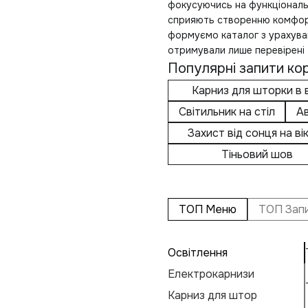
фокусуючись на функціональ
сприяють створенню комфорт
формуємо каталог з урахува
отримували лише перевірені
Популярні запити кор
Карниз для шторки в
Світильник на стіл
А
Захист від сонця на ві
Тіньовий шов
ТОП Меню
ТОП Зап
Освітлення
Електрокарнизи
Карниз для штор