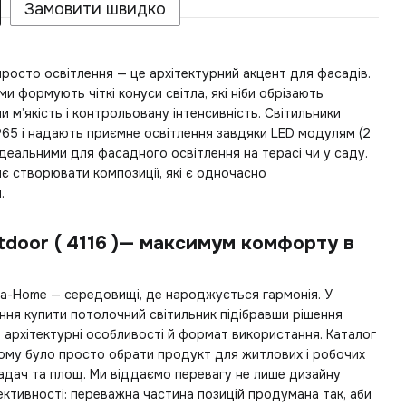
Замовити швидко
 просто освітлення — це архітектурний акцент для фасадів.
ми формують чіткі конуси світла, які ніби обрізають
 м’якість і контрольовану інтенсивність. Світильники
P65 і надають приємне освітлення завдяки LED модулям (2
х ідеальними для фасадного освітлення на терасі чи у саду.
яє створювати композиції, які є одночасно
.
utdoor ( 4116 )— максимум комфорту в
ya-Home — середовищі, де народжується гармонія. У
ення
купити потолочний світильник
підібравши рішення
, архітектурні особливості й формат використання. Каталог
ому було просто обрати продукт для житлових і робочих
адач та площ. Ми віддаємо перевагу не лише дизайну
ефективності: переважна частина позицій продумана так, аби