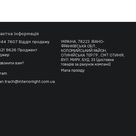
актна інформація
344 7607 Відділ продажу
УКРАЇНА, 78223, ІВАНО-
ФРАНКІВСЬКА ОБЛ.,
421 9626 Проджект
КОЛОМИЙСЬКИЙ РАЙОН,
джер
ОТИНІЙСЬКА ТЕР.ГР., СМТ ОТИНІЯ,
ВУЛ. МИРУ, БУД. 33 (доставка
звонити вам?
товарів за рахунок компанії)
Мапа проїзду
gram
n.trach@interiorlight.com.ua