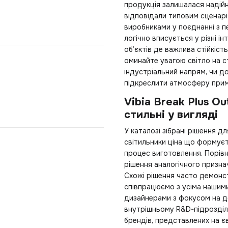
продукція залишалася надій
відповідали типовим сценар
виробниками у поєднанні з п
логічно вписується у різні і
об’єктів де важлива стійкіс
оминайте увагою
світло на 
індустріальний напрям, чи до
підкреслити атмосферу прим
Vibia Break Plus Ou
стильні у вигляді
У каталозі зібрані рішення д
світильники ціна
що формуєть
процес виготовлення. Порів
рішення аналогічного призна
Схожі рішення часто демонст
співпрацюємо з усіма нашим
дизайнерами з фокусом на до
внутрішньому R&D-підрозділ
брендів, представлених на є