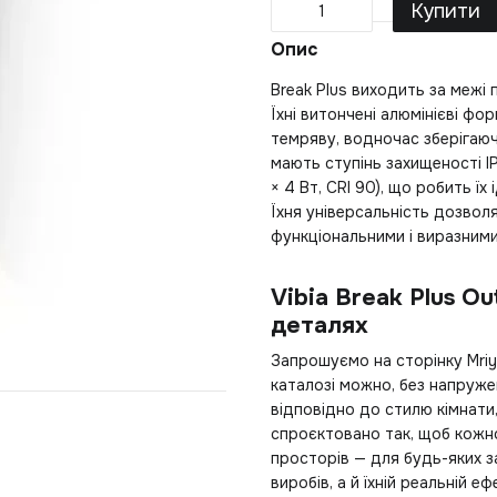
Купити
Опис
Break Plus виходить за межі
Їхні витончені алюмінієві фор
темряву, водночас зберігаючи
мають ступінь захищеності I
× 4 Вт, CRI 90), що робить ї
Їхня універсальність дозвол
функціональними і виразними
Vibia Break Plus O
деталях
Запрошуємо на сторінку Mri
каталозі можно, без напруж
відповідно до стилю кімнати
спроєктовано так, щоб кожн
просторів — для будь-яких з
виробів, а й їхній реальній 