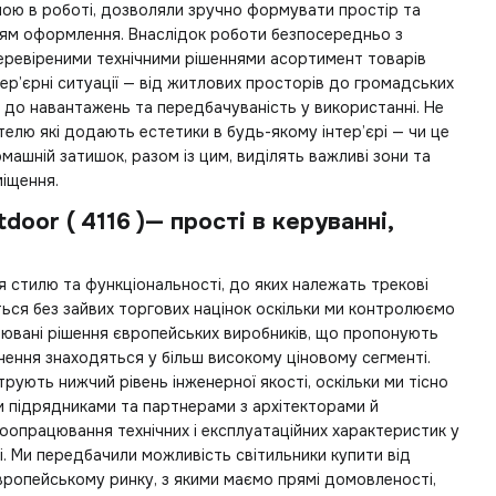
ною в роботі, дозволяли зручно формувати простір та
іям оформлення. Внаслідок роботи безпосередньо з
еревіреними технічними рішеннями асортимент товарів
нтер’єрні ситуації — від житлових просторів до громадських
ть до навантажень та передбачуваність у використанні. Не
стелю
які додають естетики в будь-якому інтер’єрі — чи це
машній затишок, разом із цим, виділять важливі зони та
іщення.
tdoor ( 4116 )— прості в керуванні,
ля стилю та функціональності, до яких належать
трекові
ся без зайвих торгових націнок оскільки ми контролюємо
нювані рішення європейських виробників, що пропонують
чення знаходяться у більш високому ціновому сегменті.
рують нижчий рівень інженерної якості, оскільки ми тісно
и підрядниками та партнерами з архітекторами й
опрацювання технічних і експлуатаційних характеристик у
і. Ми передбачили можливість
світильники купити
від
вропейському ринку, з якими маємо прямі домовленості,