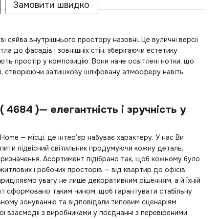
Замовити швидко
і сяйва внутрішнього простору назовні. Це вуличні версії
тла до фасадів і зовнішніх стін, зберігаючи естетику
ють простір у композицію. Вони наче освітлені нотки, що
і, створюючи затишкову шліфовану атмосферу навіть
( 4684 )— елегантність і зручність у
Home — місці, де інтер’єр набуває характеру. У нас Ви
пити підвісний світильник
продумуючи кожну деталь,
призначення. Асортимент підібрано так, щоб кожному було
итлових і робочих просторів — від квартир до офісів,
приділяємо увагу не лише декоративним рішенням, а й їхній
нт сформовано таким чином, щоб гарантувати стабільну
ьному зонуванню та відповідали типовим сценаріям
ої взаємодії з виробниками у поєднанні з перевіреними