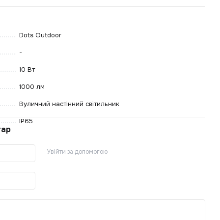
Лам
Підв
Dots Outdoor
Куп
Нав
-
Сві
10 Вт
Сві
1000 лм
Авт
Вуличний настінний світильник
IP65
тар
Увійти за допомогою