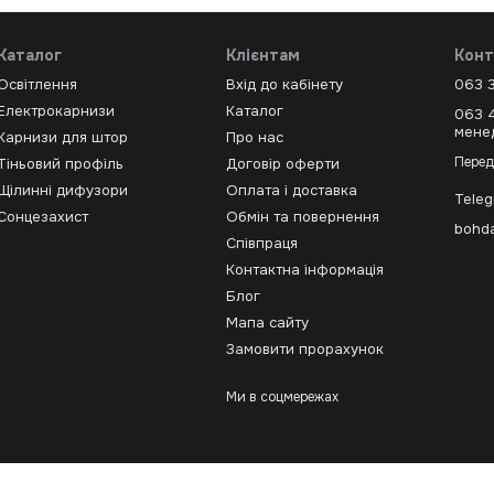
Каталог
Клієнтам
Конт
Освітлення
Вхід до кабінету
063 
Електрокарнизи
Каталог
063 
мене
Карнизи для штор
Про нас
Перед
Тіньовий профіль
Договір оферти
Щілинні дифузори
Оплата і доставка
Tele
Сонцезахист
Обмін та повернення
bohda
Співпраця
Контактна інформація
Блог
Мапа сайту
Замовити прорахунок
Ми в соцмережах