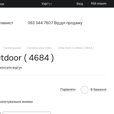
Мій кошик
Укр
Рус
Вхід
нок
езахист
063 344 7607 Відділ продажу
Світильники
Світильники Vibia
Vibia Dots Outdoor ( 4684 )
tdoor ( 4684 )
аписати відгук
Порівняти
В бажання
копичувальної знижки