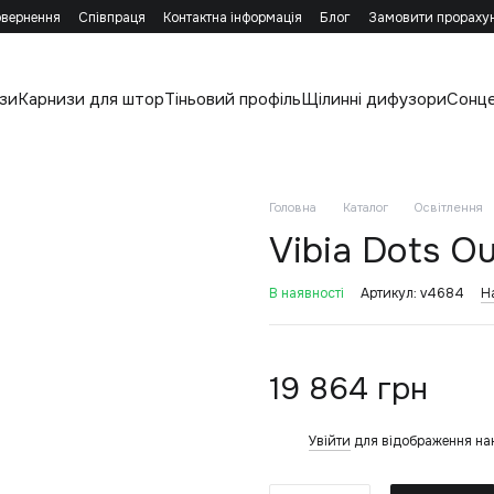
овернення
Співпраця
Контактна інформація
Блог
Замовити прораху
зи
Карнизи для штор
Тіньовий профіль
Щілинні дифузори
Сонц
Головна
Каталог
Освітлення
Vibia Dots Ou
В наявності
Артикул: v4684
Н
19 864 грн
Увійти
для відображення на
%