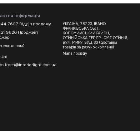
актна інформація
344 7607 Відділ продажу
УКРАЇНА, 78223, ІВАНО-
ФРАНКІВСЬКА ОБЛ.,
421 9626 Проджект
КОЛОМИЙСЬКИЙ РАЙОН,
джер
ОТИНІЙСЬКА ТЕР.ГР., СМТ ОТИНІЯ,
ВУЛ. МИРУ, БУД. 33 (доставка
звонити вам?
товарів за рахунок компанії)
Мапа проїзду
gram
n.trach@interiorlight.com.ua