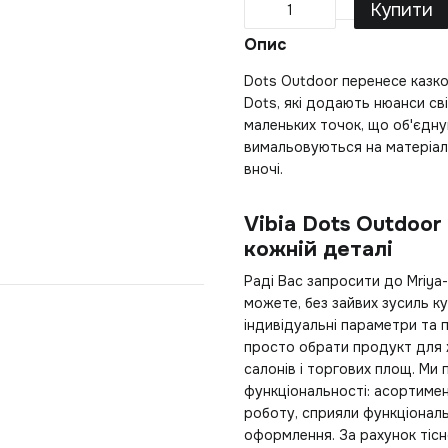
Купити
Опис
Dots Outdoor перенесе казков
Dots, які додають нюанси сві
маленьких точок, що об'єдну
вимальовуються на матеріал
вночі.
Vibia Dots Outdoor 
кожній деталі
Раді Вас запросити до Mriya-
можете, без зайвих зусиль
ку
індивідуальні параметри та 
просто обрати продукт для ж
салонів і торгових площ. Ми 
функціональності: асортиме
роботу, сприяли функціонал
оформлення. За рахунок тісн