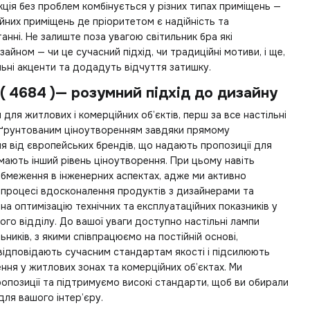
ція без проблем комбінується у різних типах приміщень —
йних приміщень де пріоритетом є надійність та
анні. Не залиште поза увагою
світильник бра
які
йном — чи це сучасний підхід, чи традиційні мотиви, і ще,
ьні акценти та додадуть відчуття затишку.
 ( 4684 )— розумний підхід до дизайну
 для житлових і комерційних об’єктів, перш за все
настільні
бґрунтованим ціноутворенням завдяки прямому
я від європейських брендів, що надають пропозиції для
мають інший рівень ціноутворення. При цьому навіть
обмеження в інженерних аспектах, адже ми активно
 процесі вдосконалення продуктів з дизайнерами та
на оптимізацію технічних та експлуатаційних показників у
ого відділу. До вашої уваги доступно
настільні лампи
ьників, з якими співпрацюємо на постійній основі,
відповідають сучасним стандартам якості і підсилюють
ня у житлових зонах та комерційних об’єктах. Ми
позиції та підтримуємо високі стандарти, щоб ви обирали
для вашого інтер’єру.