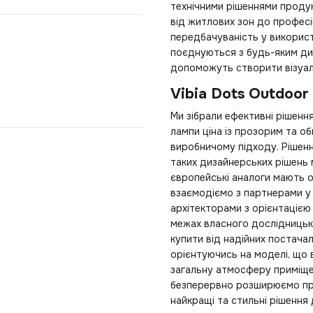
технічними рішеннями продук
від житлових зон до професі
передбачуваність у використ
поєднуються з будь-яким диза
допоможуть створити візуал
Vibia Dots Outdoor
Ми зібрали ефективні рішення
лампи ціна
із прозорим та о
виробничому підходу. Рішенн
таких дизайнерських рішень 
європейські аналоги мають 
взаємодіємо з партнерами у
архітекторами з орієнтацією 
межах власного дослідницьк
купити
від надійних постачал
орієнтуючись на моделі, що 
загальну атмосферу приміщен
безперервно розширюємо про
найкращі та стильні рішення 