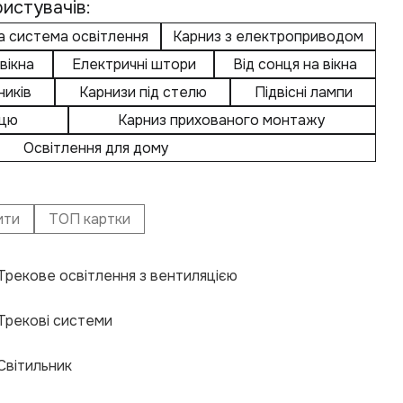
истувачів:
а система освітлення
Карниз з електроприводом
вікна
Електричні штори
Від сонця на вікна
ників
Карнизи під стелю
Підвісні лампи
ицю
Карниз прихованого монтажу
Освітлення для дому
ити
ТОП картки
Трекове освітлення з вентиляцією
Еле
При
Щіл
Авт
Сві
Нак
Кар
Тор
Трекові системи
Ніш
Крі
Осв
Щіл
Еле
Мот
Гну
Тре
Світильник
Акс
Фур
Сві