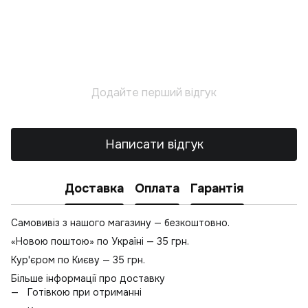
С
Л
Н
Т
Додайте перший відгук
К
Св
Л
Написати відгук
В
Лі
Доставка
Оплата
Гарантія
Самовивіз з нашого магазину — безкоштовно.
«Новою поштою» по Україні — 35 грн.
Кур'єром по Києву — 35 грн.
Більше інформації про доставку
Готівкою при отриманні