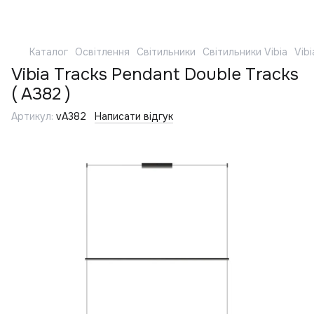
Каталог
Освітлення
Світильники
Світильники Vibia
Vibi
Vibia Tracks Pendant Double Tracks
( A382 )
Артикул:
vA382
Написати відгук