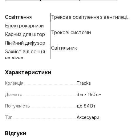
Освітлення
Трекове освітлення з вентиляцією
П
А
Л
Електрокарнизи
К
Н
К
Трекові системи
Карниз для штор
Св
Н
К
Е
Лінійний дифузор
К
Ос
М
Г
Світильник
Захист від сонця
К
Б
А
Ф
на вікна
Д
Л
Характеристики
Ж
Колекція
Tracks
Р
К
Діаметр
3 м × 150 см
В
Потужність
до 84 Вт
Ку
Тип
Аксесуари
Л
Пі
Відгуки
С