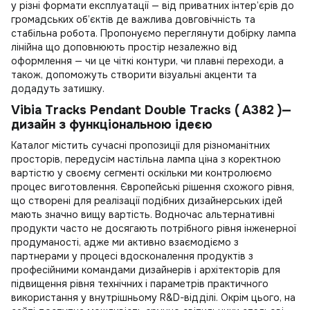
у різні формати експлуатації — від приватних інтер’єрів до
громадських об’єктів де важлива довговічність та
стабільна робота. Пропонуємо переглянути добірку
лампа
лінійна
що доповнюють простір незалежно від
оформлення — чи це чіткі контури, чи плавні переходи, а
також, допоможуть створити візуальні акценти та
додадуть затишку.
Vibia Tracks Pendant Double Tracks ( A382 )—
дизайн з функціональною ідеєю
Каталог містить сучасні пропозиції для різноманітних
просторів, передусім
настільна лампа ціна
з коректною
вартістю у своєму сегменті оскільки ми контролюємо
процес виготовлення. Європейські рішення схожого рівня,
що створені для реалізації подібних дизайнерських ідей
мають значно вищу вартість. Водночас альтернативні
продукти часто не досягають потрібного рівня інженерної
продуманості, адже ми активно взаємодіємо з
партнерами у процесі вдосконалення продуктів з
професійними командами дизайнерів і архітекторів для
підвищення рівня технічних і параметрів практичного
використання у внутрішньому R&D-відділі. Окрім цього, на