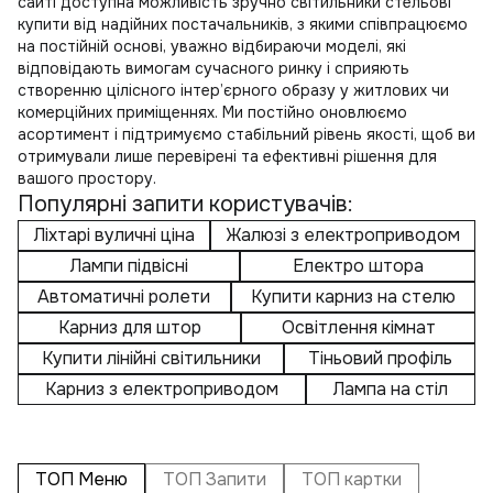
сайті доступна можливість зручно
світильники стельові
купити
від надійних постачальників, з якими співпрацюємо
на постійній основі, уважно відбираючи моделі, які
відповідають вимогам сучасного ринку і сприяють
створенню цілісного інтер’єрного образу у житлових чи
комерційних приміщеннях. Ми постійно оновлюємо
асортимент і підтримуємо стабільний рівень якості, щоб ви
отримували лише перевірені та ефективні рішення для
вашого простору.
Популярні запити користувачів:
Ліхтарі вуличні ціна
Жалюзі з електроприводом
Лампи підвісні
Електро штора
Автоматичні ролети
Купити карниз на стелю
Карниз для штор
Освітлення кімнат
Купити лінійні світильники
Тіньовий профіль
Карниз з електроприводом
Лампа на стіл
ТОП Меню
ТОП Запити
ТОП картки