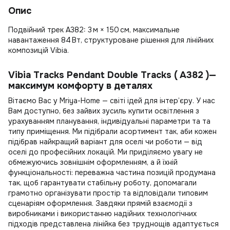
Опис
Подвійний трек A382: 3 м × 150 см, максимальне
навантаження 84 Вт, структуроване рішення для лінійних
композицій Vibia.
Vibia Tracks Pendant Double Tracks ( A382 )—
максимум комфорту в деталях
Вітаємо Вас у Mriya-Home — світі ідей для інтер’єру. У нас
Вам доступно, без зайвих зусиль
купити освітлення
з
урахуванням планування, індивідуальні параметри та та
типу приміщення. Ми підібрали асортимент так, аби кожен
підібрав найкращий варіант для оселі чи роботи — від
оселі до професійних локацій. Ми приділяємо увагу не
обмежуючись зовнішнім оформленням, а й їхній
функціональності: переважна частина позицій продумана
так, щоб гарантувати стабільну роботу, допомагали
грамотно організувати простір та відповідали типовим
сценаріям оформлення. Завдяки прямій взаємодії з
виробниками і використанню надійних технологічних
підходів представлена лінійка без труднощів адаптується