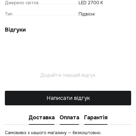
С
Джерело світла
LED 2700 K
Св
Тип
Підвісні
К
Ку
Відгуки
К
П
О
К
С
Додайте перший відгук
С
Написати відгук
Доставка
Оплата
Гарантія
Самовивіз з нашого магазину — безкоштовно.