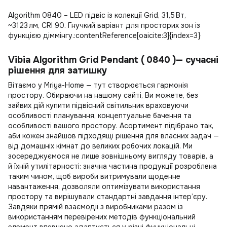
Algorithm 0840 – LED підвіс із колекції Grid, 31,5 Вт,
~3123 лм, CRI 90. Гнучкий варіант для просторих зон із
функцією діммінгу.:contentReference[oaicite:3]{index=3}
Vibia Algorithm Grid Pendant ( 0840 )— сучасні
рішення для затишку
Вітаємо у Mriya-Home — тут створюється гармонія
простору. Обираючи на нашому сайті, Ви можете, без
зайвих дій
купити підвісний світильник
враховуючи
особливості планування, концептуальне бачення та
особливості вашого простору. Асортимент підібрано так,
аби кожен знайшов підходящі рішення для власних задач —
від домашніх кімнат до великих робочих локацій. Ми
зосереджуємося не лише зовнішньому вигляду товарів, а
й їхній утилітарності: значна частина продукції розроблена
таким чином, щоб вироби витримували щоденне
навантаження, дозволяли оптимізувати використання
простору та вирішували стандартні завдання інтер’єру.
Завдяки прямій взаємодії з виробниками разом із
використанням перевірених методів функціональний
елемент впевнено адаптується у різні функціональні