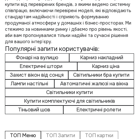
купити
від перевірених брендів, з якими ведемо системну
співпрацю, включаючи перевірені моделі, які відповідають
стандартам надійності і сприяють формуванню
продуманої атмосфери у домашніх і бізнес-просторах. Ми
стежимо за новинками ринку і дбаємо про рівень якості,
аби вам пропонувалися тільки надійні та сучасні рішення
для вашого інтер’єру.
Популярні запити користувачів:
Фонарі на вулицю
Карниз накладний
Електричні штори
Карниз ціна
Захист вікон від сонця
Світильники бра купити
Лампи настільні
Автоматичні жалюзі на вікна
Світильники купити
Купити комплектуючі для світильників
Тіньовий шов
Електричні ролети
ТОП Меню
ТОП Запити
ТОП картки