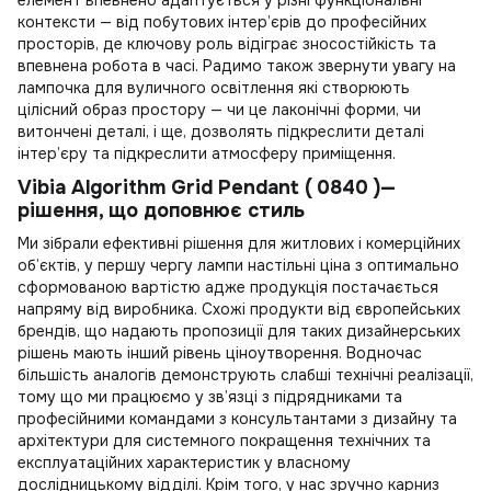
контексти — від побутових інтер’єрів до професійних
просторів, де ключову роль відіграє зносостійкість та
впевнена робота в часі. Радимо також звернути увагу на
лампочка для вуличного освітлення
які створюють
цілісний образ простору — чи це лаконічні форми, чи
витончені деталі, і ще, дозволять підкреслити деталі
інтер’єру та підкреслити атмосферу приміщення.
Vibia Algorithm Grid Pendant ( 0840 )—
рішення, що доповнює стиль
Ми зібрали ефективні рішення для житлових і комерційних
об’єктів, у першу чергу
лампи настільні ціна
з оптимально
сформованою вартістю адже продукція постачається
напряму від виробника. Схожі продукти від європейських
брендів, що надають пропозиції для таких дизайнерських
рішень мають інший рівень ціноутворення. Водночас
більшість аналогів демонструють слабші технічні реалізації,
тому що ми працюємо у зв’язці з підрядниками та
професійними командами з консультантами з дизайну та
архітектури для системного покращення технічних та
експлуатаційних характеристик у власному
дослідницькому відділі. Крім того, у нас зручно
карниз