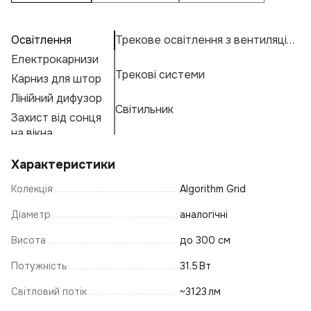
Освітлення
Трекове освітлення з вентиляцією
П
А
На
Електрокарнизи
К
Н
К
Трекові системи
Карниз для штор
С
Н
К
Е
Лінійний дифузор
Пі
Ос
М
Г
Світильник
Захист від сонця
Кр
А
Ф
на вікна
Н
К
Характеристики
С
Колекція
Algorithm Grid
В
Б
Н
Діаметр
аналогічні
Лі
Висота
до 300 см
С
Потужність
31.5 Вт
С
Світловий потік
~3123 лм
Н