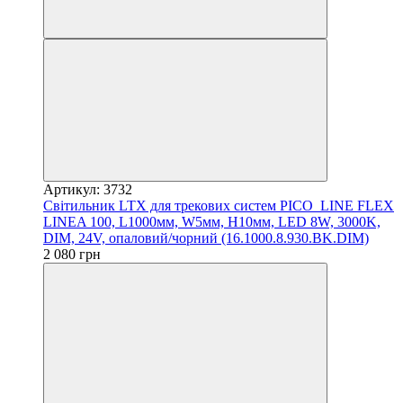
Артикул: 3732
Світильник LTX для трекових систем PICO_LINE FLEX
LINEA 100, L1000мм, W5мм, H10мм, LED 8W, 3000K,
DIM, 24V, опаловий/чорний (16.1000.8.930.BK.DIM)
2 080 грн