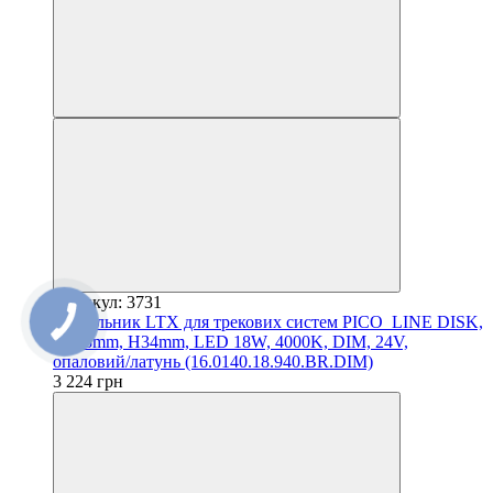
Артикул: 3731
Світильник LTX для трекових систем PICO_LINE DISK,
D138mm, H34mm, LED 18W, 4000K, DIM, 24V,
опаловий/латунь (16.0140.18.940.BR.DIM)
3 224 грн